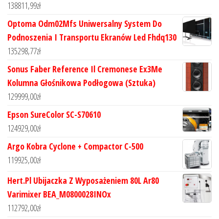
138811,99
zł
Optoma Odm02Mfs Uniwersalny System Do
Podnoszenia I Transportu Ekranów Led Fhdq130
135298,77
zł
Sonus Faber Reference Il Cremonese Ex3Me
Kolumna Głośnikowa Podłogowa (Sztuka)
129999,00
zł
Epson SureColor SC-S70610
124929,00
zł
Argo Kobra Cyclone + Compactor C-500
119925,00
zł
Hert.Pl Ubijaczka Z Wyposażeniem 80L Ar80
Varimixer BEA_M0800028INOx
112792,00
zł