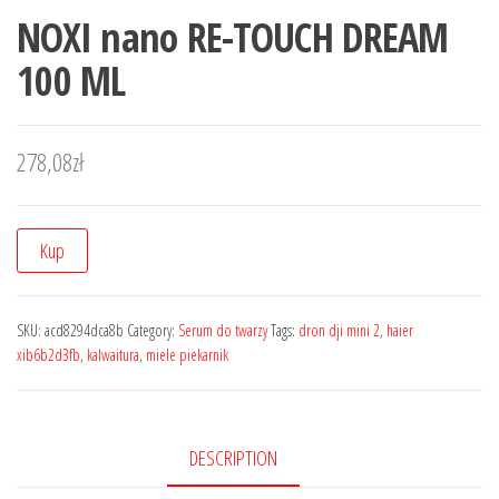
NOXI nano RE-TOUCH DREAM
100 ML
278,08
zł
Kup
SKU:
acd8294dca8b
Category:
Serum do twarzy
Tags:
dron dji mini 2
,
haier
xib6b2d3fb
,
kalwaitura
,
miele piekarnik
DESCRIPTION