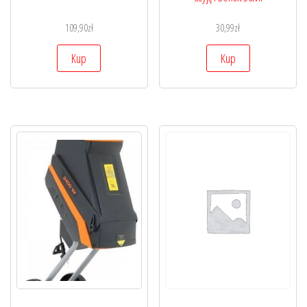
109,90
zł
30,99
zł
Kup
Kup