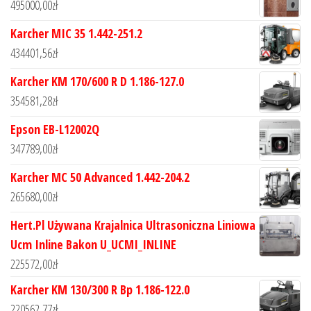
495000,00
zł
Karcher MIC 35 1.442-251.2
434401,56
zł
Karcher KM 170/600 R D 1.186-127.0
354581,28
zł
Epson EB-L12002Q
347789,00
zł
Karcher MC 50 Advanced 1.442-204.2
265680,00
zł
Hert.Pl Używana Krajalnica Ultrasoniczna Liniowa
Ucm Inline Bakon U_UCMI_INLINE
225572,00
zł
Karcher KM 130/300 R Bp 1.186-122.0
220562,77
zł