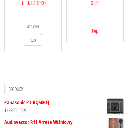
Handy GTR2400
0.964
419,00
zł
Kup
Kup
PRODUKTY
Panasonic PT-RQ50KEJ
1338000,00
zł
Audiovector R11 Arrete Wiśniowy