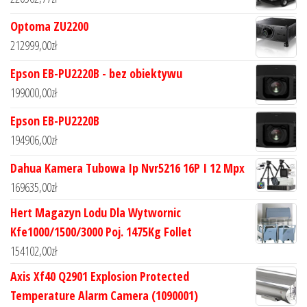
Optoma ZU2200
212999,00
zł
Epson EB-PU2220B - bez obiektywu
199000,00
zł
Epson EB-PU2220B
194906,00
zł
Dahua Kamera Tubowa Ip Nvr5216 16P I 12 Mpx
169635,00
zł
Hert Magazyn Lodu Dla Wytwornic
Kfe1000/1500/3000 Poj. 1475Kg Follet
154102,00
zł
Axis Xf40 Q2901 Explosion Protected
Temperature Alarm Camera (1090001)