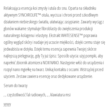
Relaksująca esencja koi zmysły i utula do snu. Oparta na składniku
aktywnym SYNCHROLIFE™ otula, wycisza i chroni przed szkodliwym
działaniem niebieskiego światła, ułatwiając zasypianie. Zawarty wyciąg z
glonów wakame stymuluje fibroblasty do zwiększenia produkcji
naturalnego kolagenu i elastyny. Ekstrakt WHITESENSE™ poprawia
ogólny wygląd skóry i nadaje jej uczucie miękkości, dzięki czemu staje się
jedwabista w dotyku. Dzięki temu esencja zapewnia Twojej skórze
najlepszą pielęgnację, gdy Ty już śpisz. Sposób użycia: użyj pompki, aby
napełnić zbiornik atomizera NOXI NANO. Następnie włóż do urządzenia i
rozpyl nano mgiełkę na twarz. Unikaj kontaktu z oczami. Wstrząśnij przed
użyciem. Zestaw zawiera esencję oraz dedykowane urządzenie.
Serum do twarzy
, , częstotliwość fal radiowych, , , klawiatura msi
yyyyy