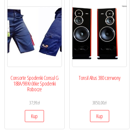
Consorte Spodenki Consul G
Tonsil Altus 380 czerwony
188A/98 Krótkie Spodenki
Robocze
37,99
zł
3850,00
zł
Kup
Kup