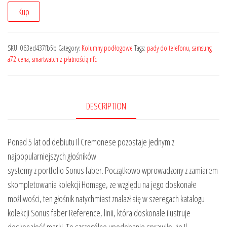
Kup
SKU:
063ed437fb5b
Category:
Kolumny podłogowe
Tags:
pady do telefonu
,
samsung
a72 cena
,
smartwatch z płatnością nfc
DESCRIPTION
Ponad 5 lat od debiutu Il Cremonese pozostaje jednym z
najpopularniejszych głośników
systemy z portfolio Sonus faber. Początkowo wprowadzony z zamiarem
skompletowania kolekcji Homage, ze względu na jego doskonałe
możliwości, ten głośnik natychmiast znalazł się w szeregach katalogu
kolekcji Sonus faber Reference, linii, która doskonale ilustruje
doskonałość marki. To szczególne upodobanie sprawiło, że Il