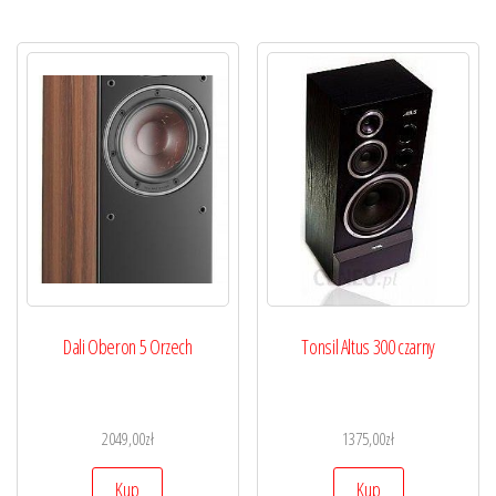
Dali Oberon 5 Orzech
Tonsil Altus 300 czarny
2049,00
zł
1375,00
zł
Kup
Kup