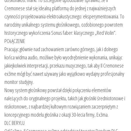
Cremonese stał się idealną platformą do jednej z najważniejszych
czynności projektowania elektroakustycznego: eksperymentowania. To
narodziny unikalnego systemu głośnikowego, ozdobionego powrotem
historycznego wykończenia Sonus faber: klasycznego „Red Violin”.
POŁĄCZENIE
Pracując głównie nad zachowaniem zarówno górnego, jak i dolnego
końca widma audio, możliwe było wyodrębnienie wykonania, unikając
jakiejkolwiek interpretacji, przekazu muzycznego, tak aby Il Cremonese
ex3me mógł być nawet używany jako wyjątkowo wydajny profesjonalny
monitor studyjny.
Nowy system głośnikowy powstał dzięki połączeniu elementów
należących do oryginalnego projektu, takich jak głośniki średniotonowe i
niskotonowe, z najbardziej kultowym rozwiązaniem zaczerpniętym z
koncepcyjnego modelu głośnika z okazji 30-lecia firmy, Ex3ma.
DLC BERYLU
Od Ex3ma, Il Cremonese ex3me odziedziczył tweeter Berylium DLC