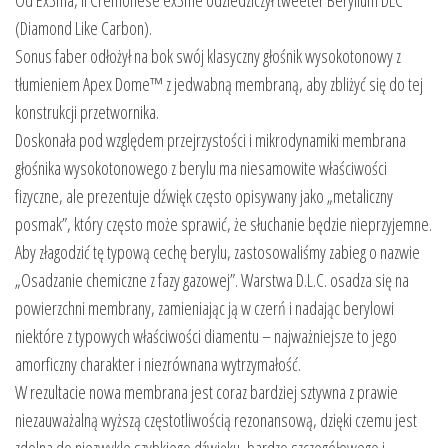
(Diamond Like Carbon).
Sonus faber odłożył na bok swój klasyczny głośnik wysokotonowy z
tłumieniem Apex Dome™ z jedwabną membraną, aby zbliżyć się do tej
konstrukcji przetwornika.
Doskonała pod względem przejrzystości i mikrodynamiki membrana
głośnika wysokotonowego z berylu ma niesamowite właściwości
fizyczne, ale prezentuje dźwięk często opisywany jako „metaliczny
posmak”, który często może sprawić, że słuchanie będzie nieprzyjemne.
Aby złagodzić tę typową cechę berylu, zastosowaliśmy zabieg o nazwie
„Osadzanie chemiczne z fazy gazowej”. Warstwa D.L.C. osadza się na
powierzchni membrany, zamieniając ją w czerń i nadając berylowi
niektóre z typowych właściwości diamentu – najważniejsze to jego
amorficzny charakter i niezrównana wytrzymałość.
W rezultacie nowa membrana jest coraz bardziej sztywna z prawie
niezauważalną wyższą częstotliwością rezonansową, dzięki czemu jest
zdolna do niezwykle szybkiego dźwięku, bardzo szczegółowego i