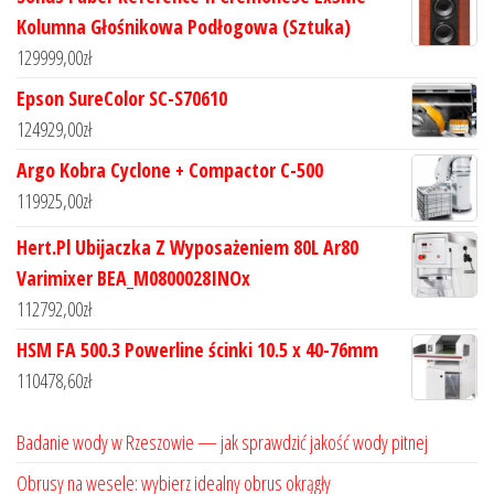
Kolumna Głośnikowa Podłogowa (Sztuka)
129999,00
zł
Epson SureColor SC-S70610
124929,00
zł
Argo Kobra Cyclone + Compactor C-500
119925,00
zł
Hert.Pl Ubijaczka Z Wyposażeniem 80L Ar80
Varimixer BEA_M0800028INOx
112792,00
zł
HSM FA 500.3 Powerline ścinki 10.5 x 40-76mm
110478,60
zł
Badanie wody w Rzeszowie — jak sprawdzić jakość wody pitnej
Obrusy na wesele: wybierz idealny obrus okrągły