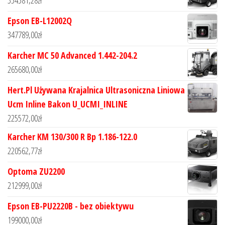
Epson EB-L12002Q
347789,00
zł
Karcher MC 50 Advanced 1.442-204.2
265680,00
zł
Hert.Pl Używana Krajalnica Ultrasoniczna Liniowa
Ucm Inline Bakon U_UCMI_INLINE
225572,00
zł
Karcher KM 130/300 R Bp 1.186-122.0
220562,77
zł
Optoma ZU2200
212999,00
zł
Epson EB-PU2220B - bez obiektywu
199000,00
zł