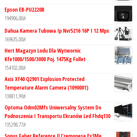
Epson EB-PU2220B
194906,00
zł
Dahua Kamera Tubowa Ip Nvr5216 16P I 12 Mpx
169635,00
zł
Hert Magazyn Lodu Dla Wytwornic
Kfe1000/1500/3000 Poj. 1475Kg Follet
154102,00
zł
Axis Xf40 Q2901 Explosion Protected
Temperature Alarm Camera (1090001)
138811,99
zł
Optoma Odm02Mfs Uniwersalny System Do
Podnoszenia I Transportu Ekranów Led Fhdq130
135298,77
zł
Sonus Faber Reference Il Cremonese Ex3Me