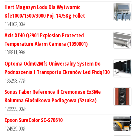
Hert Magazyn Lodu Dla Wytwornic
Kfe1000/1500/3000 Poj. 1475Kg Follet
154102,00
zł
Axis Xf40 Q2901 Explosion Protected
Temperature Alarm Camera (1090001)
138811,99
zł
Optoma Odm02Mfs Uniwersalny System Do
Podnoszenia I Transportu Ekranów Led Fhdq130
135298,77
zł
Sonus Faber Reference Il Cremonese Ex3Me
Kolumna Głośnikowa Podłogowa (Sztuka)
129999,00
zł
Epson SureColor SC-S70610
124929,00
zł