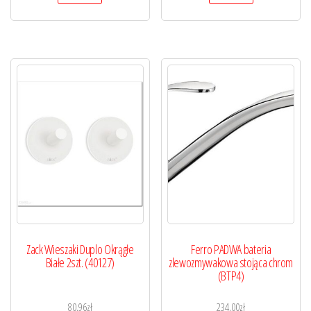
Zack Wieszaki Duplo Okrągłe
Ferro PADWA bateria
Białe 2szt. (40127)
zlewozmywakowa stojąca chrom
(BTP4)
80,96
zł
234,00
zł