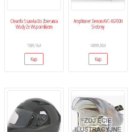
Cleanfix Ssawka Do Zbierania
Amplituner Denon AVC-X6700H
Wody Ze Wspornikiem
Srebrny
1589,16
zł
14999,00
zł
Kup
Kup