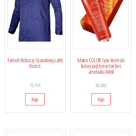
Fartuch Roboczy Granatowy Lahti
Matrix COLOR Sync krem do
Rozm L
koloryzacji ton w ton bez
amoniaku 84ml
75,77
zł
38,04
zł
Kup
Kup