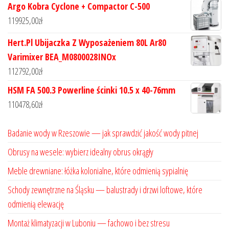
Argo Kobra Cyclone + Compactor C-500
119925,00
zł
Hert.Pl Ubijaczka Z Wyposażeniem 80L Ar80
Varimixer BEA_M0800028INOx
112792,00
zł
HSM FA 500.3 Powerline ścinki 10.5 x 40-76mm
110478,60
zł
Badanie wody w Rzeszowie — jak sprawdzić jakość wody pitnej
Obrusy na wesele: wybierz idealny obrus okrągły
Meble drewniane: łóżka kolonialne, które odmienią sypialnię
Schody zewnętrzne na Śląsku — balustrady i drzwi loftowe, które
odmienią elewację
Montaż klimatyzacji w Luboniu — fachowo i bez stresu