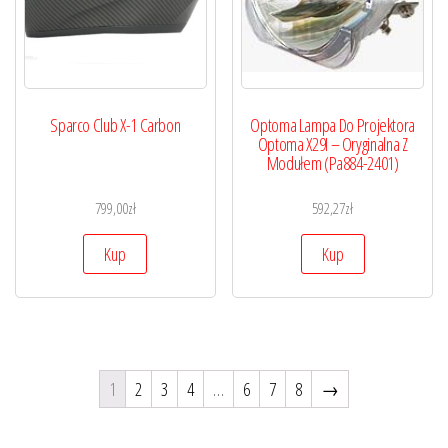
Sparco Club X-1 Carbon
Optoma Lampa Do Projektora
Optoma X29I – Oryginalna Z
Modułem (Pa884-2401)
799,00
zł
592,27
zł
Kup
Kup
1
2
3
4
…
6
7
8
→