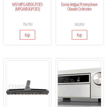
MSI MPG A850G PCIE5
Exena Antigua Przemysłowe
(MPGA850GPCIE5)
Obuwie Ochronne
756,79
zł
242,80
zł
Kup
Kup