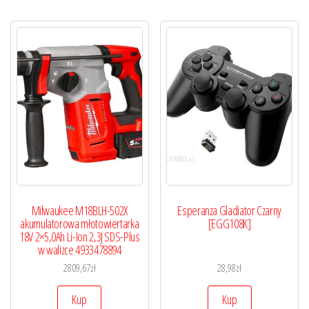
Milwaukee M18BLH-502X
Esperanza Gladiator Czarny
akumulatorowa młotowiertarka
[EGG108K]
18V 2×5,0Ah Li-Ion 2,3J SDS-Plus
w walizce 4933478894
2809,67
zł
28,98
zł
Kup
Kup