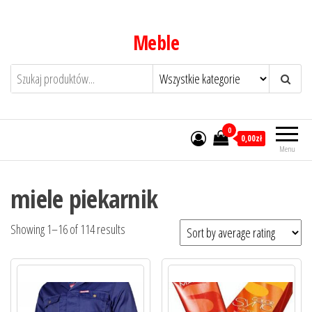
Przejdź
do
Meble
treści
0
0,00zł
Menu
miele piekarnik
Showing 1–16 of 114 results