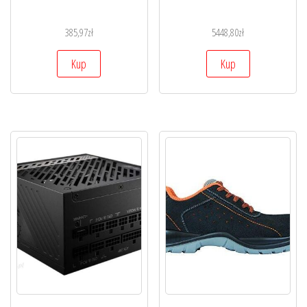
385,97
zł
5448,80
zł
Kup
Kup