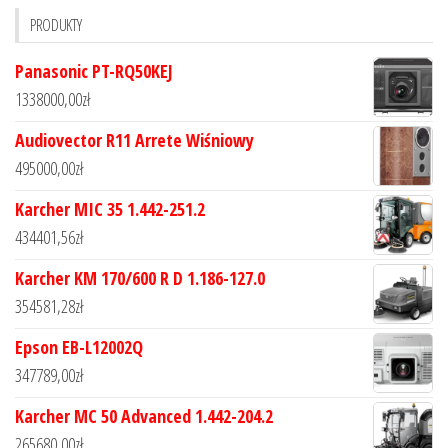
PRODUKTY
Panasonic PT-RQ50KEJ
1338000,00
zł
Audiovector R11 Arrete Wiśniowy
495000,00
zł
Karcher MIC 35 1.442-251.2
434401,56
zł
Karcher KM 170/600 R D 1.186-127.0
354581,28
zł
Epson EB-L12002Q
347789,00
zł
Karcher MC 50 Advanced 1.442-204.2
265680,00
zł