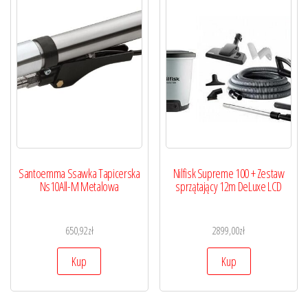
Santoemma Ssawka Tapicerska
Nilfisk Supreme 100 + Zestaw
Ns10All-M Metalowa
sprzątający 12m DeLuxe LCD
650,92
zł
2899,00
zł
Kup
Kup