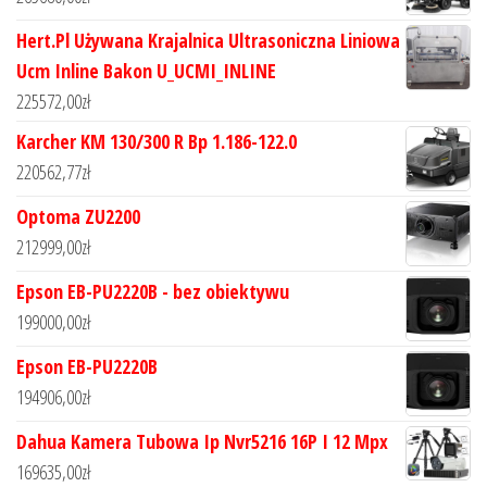
Hert.Pl Używana Krajalnica Ultrasoniczna Liniowa
Ucm Inline Bakon U_UCMI_INLINE
225572,00
zł
Karcher KM 130/300 R Bp 1.186-122.0
220562,77
zł
Optoma ZU2200
212999,00
zł
Epson EB-PU2220B - bez obiektywu
199000,00
zł
Epson EB-PU2220B
194906,00
zł
Dahua Kamera Tubowa Ip Nvr5216 16P I 12 Mpx
169635,00
zł