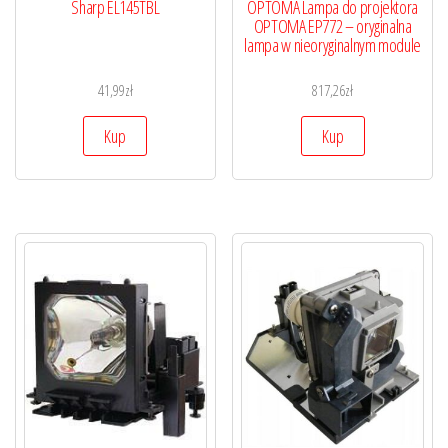
Sharp EL145TBL
OPTOMA Lampa do projektora
OPTOMA EP772 – oryginalna
lampa w nieoryginalnym module
41,99
zł
817,26
zł
Kup
Kup