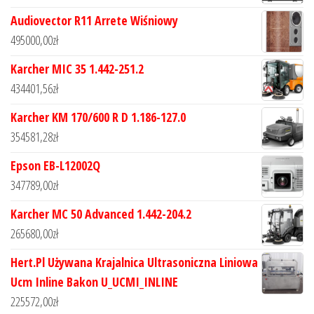
Audiovector R11 Arrete Wiśniowy
495000,00
zł
Karcher MIC 35 1.442-251.2
434401,56
zł
Karcher KM 170/600 R D 1.186-127.0
354581,28
zł
Epson EB-L12002Q
347789,00
zł
Karcher MC 50 Advanced 1.442-204.2
265680,00
zł
Hert.Pl Używana Krajalnica Ultrasoniczna Liniowa
Ucm Inline Bakon U_UCMI_INLINE
225572,00
zł