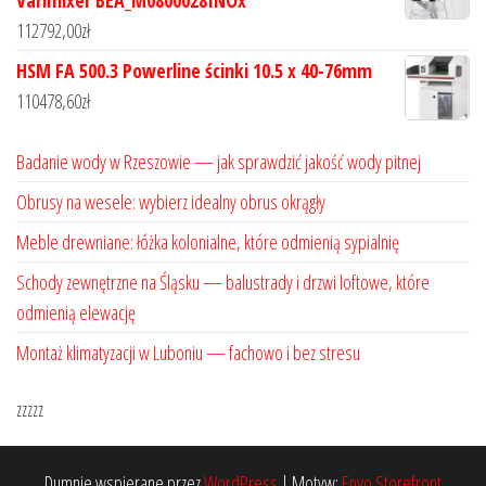
112792,00
zł
HSM FA 500.3 Powerline ścinki 10.5 x 40-76mm
110478,60
zł
Badanie wody w Rzeszowie — jak sprawdzić jakość wody pitnej
Obrusy na wesele: wybierz idealny obrus okrągły
Meble drewniane: łóżka kolonialne, które odmienią sypialnię
Schody zewnętrzne na Śląsku — balustrady i drzwi loftowe, które
odmienią elewację
Montaż klimatyzacji w Luboniu — fachowo i bez stresu
zzzzz
Dumnie wspierane przez
WordPress
|
Motyw:
Envo Storefront