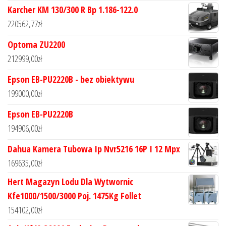
Karcher KM 130/300 R Bp 1.186-122.0
220562,77
zł
Optoma ZU2200
212999,00
zł
Epson EB-PU2220B - bez obiektywu
199000,00
zł
Epson EB-PU2220B
194906,00
zł
Dahua Kamera Tubowa Ip Nvr5216 16P I 12 Mpx
169635,00
zł
Hert Magazyn Lodu Dla Wytwornic
Kfe1000/1500/3000 Poj. 1475Kg Follet
154102,00
zł