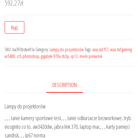
592,27
zł
Kup
SKU:
ba393bdae01a
Category:
Lampy do projektorów
Tags:
asus tuf f17
,
asus tuf gaming
ax5400
,
cs5 photoshop
,
gigabyte 970a ds3p
,
ip13
,
miele piekarnik
DESCRIPTION
Lampy do projektorów
, , , tanie kamery sportowe test, , , tanie odkurzacze bezworkowe, tryb
incognito co to, aw3420dw, jabra link 370, laptop mac, , , karty pamięci
sandisk, , , ip67 norma