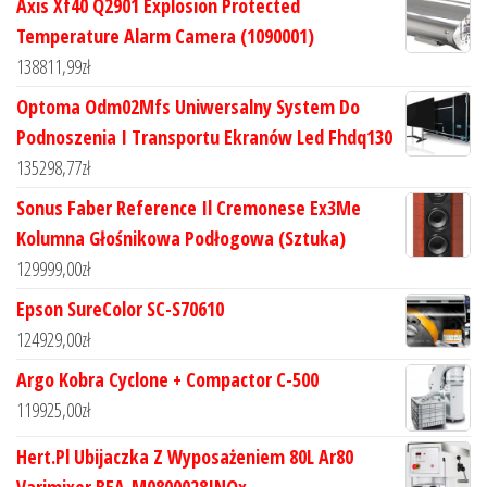
Axis Xf40 Q2901 Explosion Protected
Temperature Alarm Camera (1090001)
138811,99
zł
Optoma Odm02Mfs Uniwersalny System Do
Podnoszenia I Transportu Ekranów Led Fhdq130
135298,77
zł
Sonus Faber Reference Il Cremonese Ex3Me
Kolumna Głośnikowa Podłogowa (Sztuka)
129999,00
zł
Epson SureColor SC-S70610
124929,00
zł
Argo Kobra Cyclone + Compactor C-500
119925,00
zł
Hert.Pl Ubijaczka Z Wyposażeniem 80L Ar80
Varimixer BEA_M0800028INOx