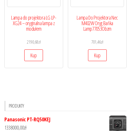
Lampa do projektora LG LP-
Lampa Do Projektora Nec
XG24 – oryginalna lampa z
M402W Oryg Bańka
modułem
Lamp77053Obzm
2190,68
zł
701,46
zł
Kup
Kup
PRODUKTY
Panasonic PT-RQ50KEJ
1338000,00
zł