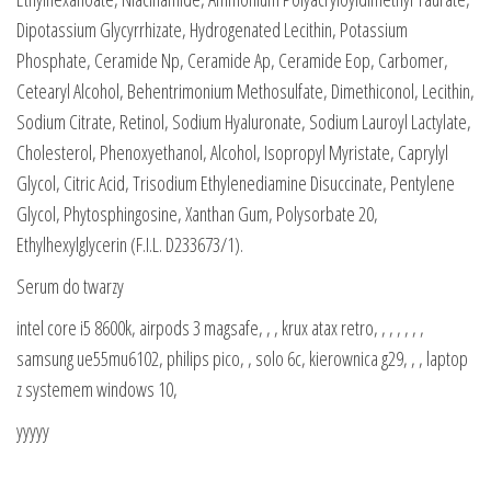
Dipotassium Glycyrrhizate, Hydrogenated Lecithin, Potassium
Phosphate, Ceramide Np, Ceramide Ap, Ceramide Eop, Carbomer,
Cetearyl Alcohol, Behentrimonium Methosulfate, Dimethiconol, Lecithin,
Sodium Citrate, Retinol, Sodium Hyaluronate, Sodium Lauroyl Lactylate,
Cholesterol, Phenoxyethanol, Alcohol, Isopropyl Myristate, Caprylyl
Glycol, Citric Acid, Trisodium Ethylenediamine Disuccinate, Pentylene
Glycol, Phytosphingosine, Xanthan Gum, Polysorbate 20,
Ethylhexylglycerin (F.I.L. D233673/1).
Serum do twarzy
intel core i5 8600k, airpods 3 magsafe, , , krux atax retro, , , , , , ,
samsung ue55mu6102, philips pico, , solo 6c, kierownica g29, , , laptop
z systemem windows 10,
yyyyy