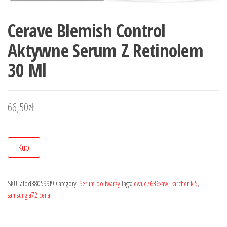
Cerave Blemish Control
Aktywne Serum Z Retinolem
30 Ml
66,50
zł
Kup
SKU:
afbd380599f9
Category:
Serum do twarzy
Tags:
ewue7636xaw
,
karcher k 5
,
samsung a72 cena