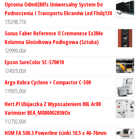
Optoma Odm02Mfs Uniwersalny System Do
Podnoszenia I Transportu Ekranów Led Fhdq130
135298,77
zł
Sonus Faber Reference Il Cremonese Ex3Me
Kolumna Głośnikowa Podłogowa (Sztuka)
129999,00
zł
Epson SureColor SC-S70610
124929,00
zł
Argo Kobra Cyclone + Compactor C-500
119925,00
zł
Hert.Pl Ubijaczka Z Wyposażeniem 80L Ar80
Varimixer BEA_M0800028INOx
112792,00
zł
HSM FA 500.3 Powerline ścinki 10.5 x 40-76mm