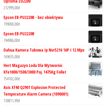
Optoma ZU2200
212999,00
zł
Epson EB-PU2220B - bez obiektywu
199000,00
zł
Epson EB-PU2220B
194906,00
zł
Dahua Kamera Tubowa Ip Nvr5216 16P I 12 Mpx
169635,00
zł
Hert Magazyn Lodu Dla Wytwornic
Kfe1000/1500/3000 Poj. 1475Kg Follet
154102,00
zł
Axis Xf40 Q2901 Explosion Protected
Temperature Alarm Camera (1090001)
138811,99
zł