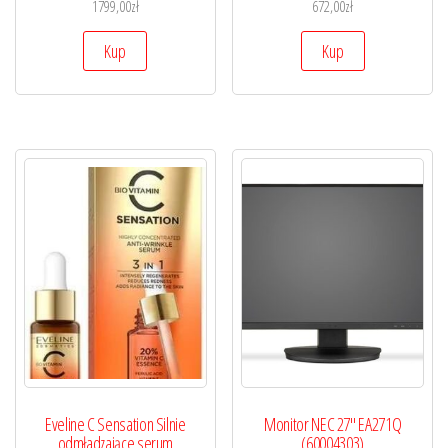
1799,00
zł
672,00
zł
Kup
Kup
Eveline C Sensation Silnie
Monitor NEC 27″ EA271Q
odmładzające serum
(60004303)