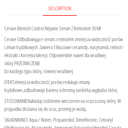
DESCRIPTION
Cerave Blemish Control Aktywne Serum Z Retinolem 30 Ml
Cerave Odbudowujące serum z retinolem zmniejsza widoczność porów
i zmian trądzikowych. Zawiera 3 kluczowe ceramidy, niacynamid, retinol i
ekstrakt z korzenia lukrecji. Odpowiednie nawet dla wrażliwej
skóry.PRZEZNACZENIE
Do każdego typu skóry, również wrażliwej.
EFEKTzmniejsza widoczność porów,redukuje zmiany
trądzikowe,odbudowuje barierę ochronną naskórka,wygładza skórę.
STOSOWANIENakładaj codziennie wieczorem na oczyszczoną skórę. W
przypadku dostania się do oczu, przemyj je wodą.
SKŁADNIKIINCI: Aqua / Water, Propanediol, Dimethicone, Cetearyl
Ethylhexanoate, Niacinamide, Ammonium Polyacryloyldimethyl Taurate,