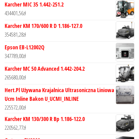
Karcher MIC 35 1.442-251.2
434401,56
zł
Karcher KM 170/600 R D 1.186-127.0
354581,28
zł
Epson EB-L12002Q
347789,00
zł
Karcher MC 50 Advanced 1.442-204.2
265680,00
zł
Hert.Pl Używana Krajalnica Ultrasoniczna Liniowa
Ucm Inline Bakon U_UCMI_INLINE
225572,00
zł
Karcher KM 130/300 R Bp 1.186-122.0
220562,77
zł