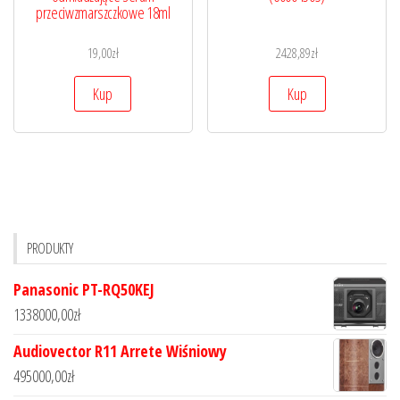
przeciwzmarszczkowe 18ml
19,00
zł
2428,89
zł
Kup
Kup
PRODUKTY
Panasonic PT-RQ50KEJ
1338000,00
zł
Audiovector R11 Arrete Wiśniowy
495000,00
zł