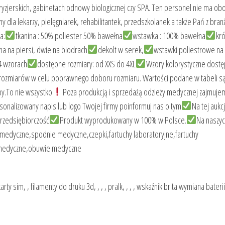
yzjerskich, gabinetach odnowy biologicznej czy SPA. Ten personel nie ma ob
y dla lekarzy, pielęgniarek, rehabilitantek, przedszkolanek a także Pań z bran
a:
tkanina : 50% poliester 50% bawełna
wstawka : 100% bawełna
kró
dna na piersi, dwie na biodrach
dekolt w serek,
wstawki poliestrowe na
4 wzorach
dostępne rozmiary: od XXS do 4XL
Wzory kolorystyczne dostę
ą rozmiarów w celu poprawnego doboru rozmiaru. Wartości podane w tabeli s
y.To nie wszystko
Poza produkcją i sprzedażą odzieży medycznej zajmujem
sonalizowany napis lub logo Twojej firmy poinformuj nas o tym
Na tej aukcj
rzedsiębiorczość
Produkt wyprodukowany w 100% w Polsce.
Na naszy
y medyczne,spodnie medyczne,czepki,fartuchy laboratoryjne,fartuchy
y medyczne,obuwie medyczne
ty sim, , filamenty do druku 3d, , , , pralk, , , , wskaźnik brita wymiana baterii