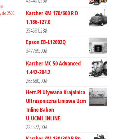
434401,56
zł
wka
Karcher KM 170/600 R D
py do 2500
1.186-127.0
354581,28
zł
Epson EB-L12002Q
347789,00
zł
Karcher MC 50 Advanced
1.442-204.2
265680,00
zł
Hert.Pl Używana Krajalnica
Ultrasoniczna Liniowa Ucm
Inline Bakon
U_UCMI_INLINE
225572,00
zł
Karcher KM 130/300 R Bp