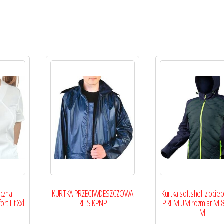
czna
KURTKA PRZECIWDESZCZOWA
Kurtka softshell z oci
rt Fit Xxl
REIS KPNP
PREMIUM rozmiar M 8
M