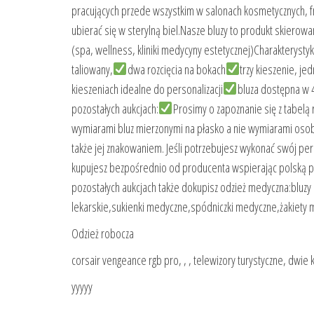
pracujących przede wszystkim w salonach kosmetycznych, fr
ubierać się w sterylną biel.Nasze bluzy to produkt skierowan
(spa, wellness, kliniki medycyny estetycznej)Charakterystyk
taliowany,
dwa rozcięcia na bokach
trzy kieszenie, je
kieszeniach idealne do personalizacji
bluza dostępna w 
pozostałych aukcjach:
Prosimy o zapoznanie się z tabel
wymiarami bluz mierzonymi na płasko a nie wymiarami osob
także jej znakowaniem. Jeśli potrzebujesz wykonać swój per
kupujesz bezpośrednio od producenta wspierając polską p
pozostałych aukcjach także dokupisz odzież medyczna:bluz
lekarskie,sukienki medyczne,spódniczki medyczne,żakiet
Odzież robocza
corsair vengeance rgb pro, , , telewizory turystyczne, dwie kar
yyyyy