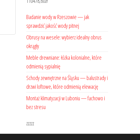
110478,60
zł
Badanie wody w Rzeszowie — jak
sprawdzić jakość wody pitnej
Obrusy na wesele: wybierz idealny obrus
okrągły
Meble drewniane: łóżka kolonialne, które
odmienią sypialnię
Schody zewnętrzne na Śląsku — balustrady i
drzwi loftowe, które odmienią elewację
Montaż klimatyzacji w Luboniu — fachowo i
bez stresu
zzzzz