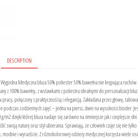
DESCRIPTION
Wygodna Medyczna bluza 50% poliester 50% bawełna nie krępująca ruchów.
ny z 100% bawełny, z wstawkami z poliestru idealnymi do personalizacji bluz.
 pracy, połączony z praktycznością i elegancją. Zakładana przez głowę, taliow
ne podczas codziennych zajęć – jedna na piersi, dwie na wysokości bioder. Jes
/m2 dzięki której bluza nadaje się zarówno na zimniejsze jak i cieplejsze dni.
swoją naturę oraz styl ubierania. Sprawiają, że człowiek czuje się nie tylko
, modnie i wyraziście. Z różnokolorowej odzieży medycznej korzysta wiele os