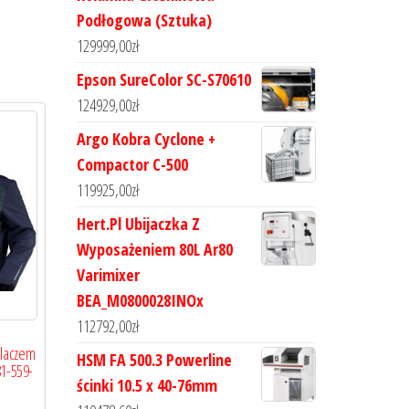
Podłogowa (Sztuka)
129999,00
zł
Epson SureColor SC-S70610
124929,00
zł
Argo Kobra Cyclone +
Compactor C-500
119925,00
zł
Hert.Pl Ubijaczka Z
Wyposażeniem 80L Ar80
Varimixer
BEA_M0800028INOx
112792,00
zł
eplaczem
HSM FA 500.3 Powerline
1-559-
ścinki 10.5 x 40-76mm