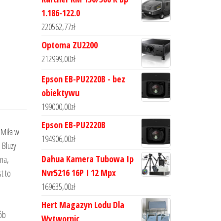
1.186-122.0
220562,77
zł
Optoma ZU2200
212999,00
zł
Epson EB-PU2220B - bez
obiektywu
199000,00
zł
Epson EB-PU2220B
 Miła w
194906,00
zł
 Bluzy
Dahua Kamera Tubowa Ip
ana,
Nvr5216 16P I 12 Mpx
t to
169635,00
zł
Hert Magazyn Lodu Dla
ób
Wytwornic