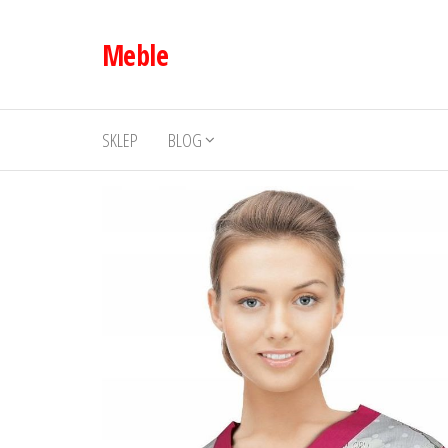
Przejdź
do
Meble
treści
SKLEP
BLOG