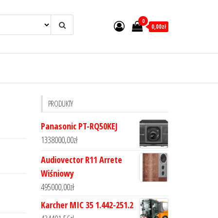
0
0,00zł
PRODUKTY
Panasonic PT-RQ50KEJ
1338000,00
zł
Audiovector R11 Arrete
Wiśniowy
495000,00
zł
Karcher MIC 35 1.442-251.2