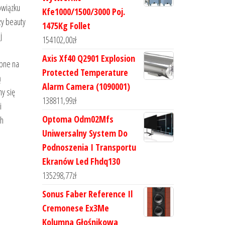
owiązku
Kfe1000/1500/3000 Poj.
ży beauty
1475Kg Follet
j
154102,00
zł
Axis Xf40 Q2901 Explosion
pne na
Protected Temperature
ą
Alarm Camera (1090001)
y się
138811,99
zł
i
Optoma Odm02Mfs
ch
Uniwersalny System Do
Podnoszenia I Transportu
Ekranów Led Fhdq130
135298,77
zł
Sonus Faber Reference Il
Cremonese Ex3Me
Kolumna Głośnikowa