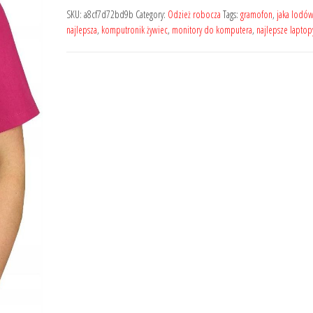
SKU:
a8cf7d72bd9b
Category:
Odzież robocza
Tags:
gramofon
,
jaka lodó
najlepsza
,
komputronik żywiec
,
monitory do komputera
,
najlepsze lapto