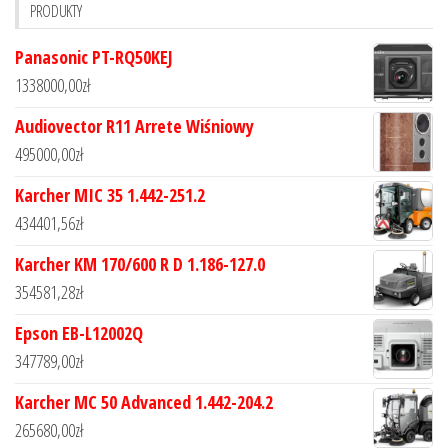
PRODUKTY
Panasonic PT-RQ50KEJ
1338000,00
zł
Audiovector R11 Arrete Wiśniowy
495000,00
zł
Karcher MIC 35 1.442-251.2
434401,56
zł
Karcher KM 170/600 R D 1.186-127.0
354581,28
zł
Epson EB-L12002Q
347789,00
zł
Karcher MC 50 Advanced 1.442-204.2
265680,00
zł