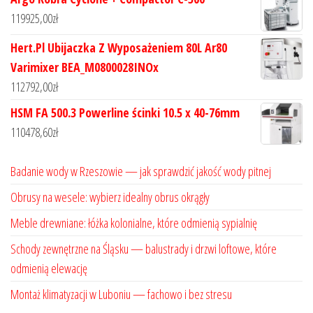
119925,00
zł
Hert.Pl Ubijaczka Z Wyposażeniem 80L Ar80
Varimixer BEA_M0800028INOx
112792,00
zł
HSM FA 500.3 Powerline ścinki 10.5 x 40-76mm
110478,60
zł
Badanie wody w Rzeszowie — jak sprawdzić jakość wody pitnej
Obrusy na wesele: wybierz idealny obrus okrągły
Meble drewniane: łóżka kolonialne, które odmienią sypialnię
Schody zewnętrzne na Śląsku — balustrady i drzwi loftowe, które
odmienią elewację
Montaż klimatyzacji w Luboniu — fachowo i bez stresu