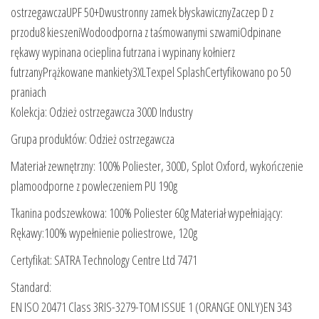
ostrzegawczaUPF 50+Dwustronny zamek błyskawicznyZaczep D z
przodu8 kieszeniWodoodporna z taśmowanymi szwamiOdpinane
rękawy wypinana ocieplina futrzana i wypinany kołnierz
futrzanyPrążkowane mankiety3XLTexpel SplashCertyfikowano po 50
praniach
Kolekcja: Odzież ostrzegawcza 300D Industry
Grupa produktów: Odzież ostrzegawcza
Materiał zewnętrzny: 100% Poliester, 300D, Splot Oxford, wykończenie
plamoodporne z powleczeniem PU 190g
Tkanina podszewkowa: 100% Poliester 60g Materiał wypełniający:
Rękawy:100% wypełnienie poliestrowe, 120g
Certyfikat: SATRA Technology Centre Ltd 7471
Standard:
EN ISO 20471 Class 3RIS-3279-TOM ISSUE 1 (ORANGE ONLY)EN 343