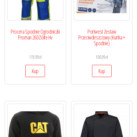
Procera Spodnie Ogrodniczki
Portwest Zestaw
Proman 260 Żółte Hv
Przeciwdeszczowy (Kurtka +
Spodnie)
119,99
zł
100,99
zł
Kup
Kup