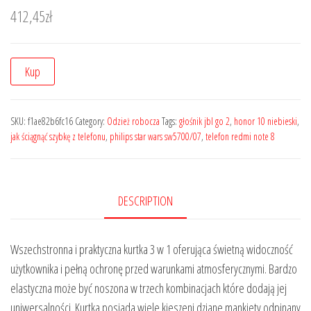
412,45
zł
Kup
SKU:
f1ae82b6fc16
Category:
Odzież robocza
Tags:
głośnik jbl go 2
,
honor 10 niebieski
,
jak ściągnąć szybkę z telefonu
,
philips star wars sw5700/07
,
telefon redmi note 8
DESCRIPTION
Wszechstronna i praktyczna kurtka 3 w 1 oferująca świetną widoczność
użytkownika i pełną ochronę przed warunkami atmosferycznymi. Bardzo
elastyczna może być noszona w trzech kombinacjach które dodają jej
uniwersalności. Kurtka posiada wiele kieszeni dziane mankiety odpinany