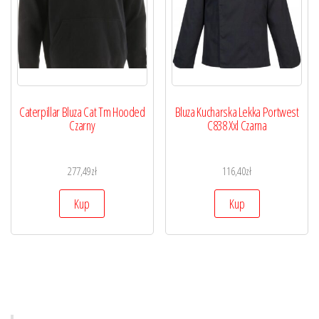
Caterpillar Bluza Cat Tm Hooded
Bluza Kucharska Lekka Portwest
Czarny
C838 Xxl Czarna
277,49
zł
116,40
zł
Kup
Kup