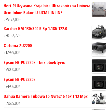
Hert.Pl Używana Krajalnica Ultrasoniczna Liniowa
Ucm Inline Bakon U_UCMI_INLINE
225572,00
zł
Karcher KM 130/300 R Bp 1.186-122.0
220562,77
zł
Optoma ZU2200
212999,00
zł
Epson EB-PU2220B - bez obiektywu
199000,00
zł
Epson EB-PU2220B
194906,00
zł
Dahua Kamera Tubowa Ip Nvr5216 16P I 12 Mpx
169635,00
zł