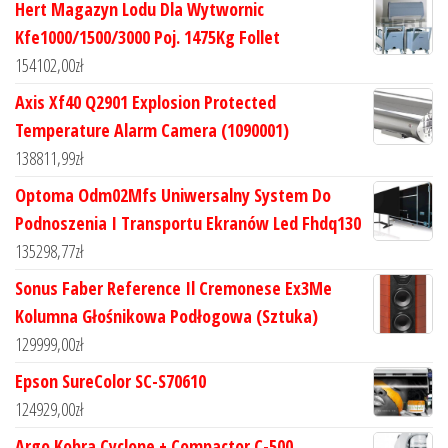
Hert Magazyn Lodu Dla Wytwornic
Kfe1000/1500/3000 Poj. 1475Kg Follet
154102,00
zł
Axis Xf40 Q2901 Explosion Protected
Temperature Alarm Camera (1090001)
138811,99
zł
Optoma Odm02Mfs Uniwersalny System Do
Podnoszenia I Transportu Ekranów Led Fhdq130
135298,77
zł
Sonus Faber Reference Il Cremonese Ex3Me
Kolumna Głośnikowa Podłogowa (Sztuka)
129999,00
zł
Epson SureColor SC-S70610
124929,00
zł
Argo Kobra Cyclone + Compactor C-500