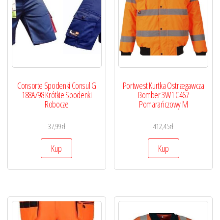
Consorte Spodenki Consul G
Portwest Kurtka Ostrzegawcza
188A/98 Krótkie Spodenki
Bomber 3W1 C467
Robocze
Pomarańczowy M
37,99
zł
412,45
zł
Kup
Kup