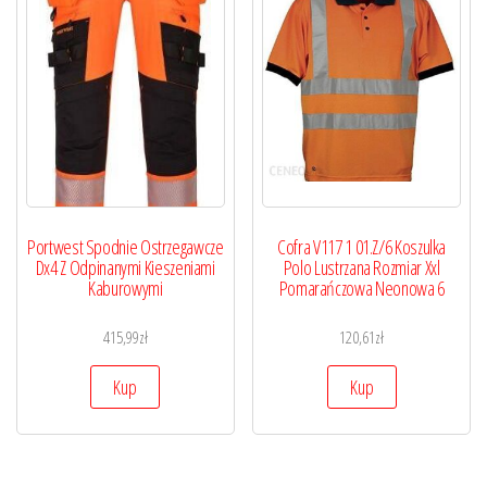
Portwest Spodnie Ostrzegawcze
Cofra V117 1 01.Z/6 Koszulka
Dx4 Z Odpinanymi Kieszeniami
Polo Lustrzana Rozmiar Xxl
Kaburowymi
Pomarańczowa Neonowa 6
415,99
zł
120,61
zł
Kup
Kup