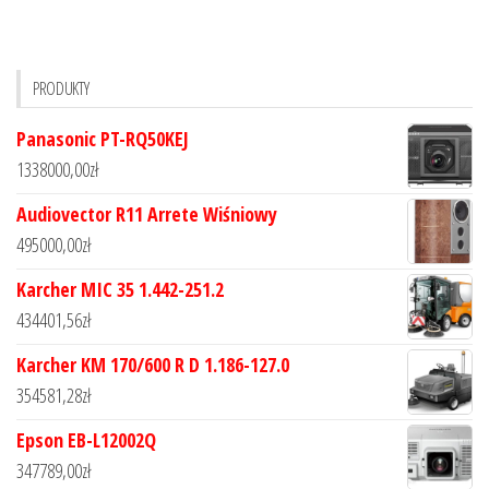
PRODUKTY
Panasonic PT-RQ50KEJ
1338000,00
zł
Audiovector R11 Arrete Wiśniowy
495000,00
zł
Karcher MIC 35 1.442-251.2
434401,56
zł
Karcher KM 170/600 R D 1.186-127.0
354581,28
zł
Epson EB-L12002Q
347789,00
zł