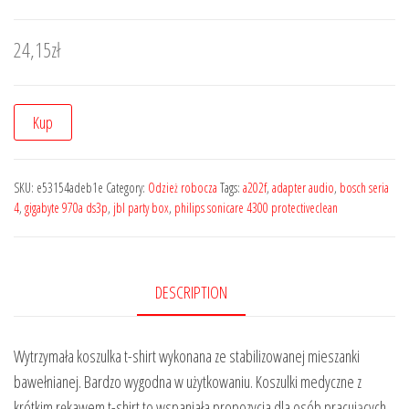
24,15
zł
Kup
SKU:
e53154adeb1e
Category:
Odzież robocza
Tags:
a202f
,
adapter audio
,
bosch seria
4
,
gigabyte 970a ds3p
,
jbl party box
,
philips sonicare 4300 protectiveclean
DESCRIPTION
Wytrzymała koszulka t-shirt wykonana ze stabilizowanej mieszanki
bawełnianej. Bardzo wygodna w użytkowaniu. Koszulki medyczne z
krótkim rękawem t-shirt to wspaniała propozycja dla osób pracujących