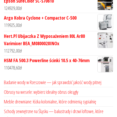
Epson SureColor SC-S70610
124929,00
zł
Argo Kobra Cyclone + Compactor C-500
119925,00
zł
Hert.Pl Ubijaczka Z Wyposażeniem 80L Ar80
Varimixer BEA_M0800028INOx
112792,00
zł
HSM FA 500.3 Powerline ścinki 10.5 x 40-76mm
110478,60
zł
Badanie wody w Rzeszowie — jak sprawdzić jakość wody pitnej
Obrusy na wesele: wybierz idealny obrus okrągły
Meble drewniane: łóżka kolonialne, które odmienią sypialnię
Schody zewnętrzne na Śląsku — balustrady i drzwi loftowe, które