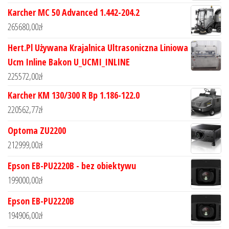
Karcher MC 50 Advanced 1.442-204.2
265680,00
zł
Hert.Pl Używana Krajalnica Ultrasoniczna Liniowa
Ucm Inline Bakon U_UCMI_INLINE
225572,00
zł
Karcher KM 130/300 R Bp 1.186-122.0
220562,77
zł
Optoma ZU2200
212999,00
zł
Epson EB-PU2220B - bez obiektywu
199000,00
zł
Epson EB-PU2220B
194906,00
zł