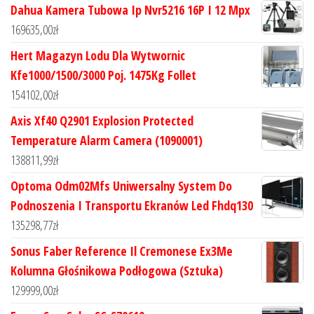
Dahua Kamera Tubowa Ip Nvr5216 16P I 12 Mpx
169635,00
zł
Hert Magazyn Lodu Dla Wytwornic
Kfe1000/1500/3000 Poj. 1475Kg Follet
154102,00
zł
Axis Xf40 Q2901 Explosion Protected
Temperature Alarm Camera (1090001)
138811,99
zł
Optoma Odm02Mfs Uniwersalny System Do
Podnoszenia I Transportu Ekranów Led Fhdq130
135298,77
zł
Sonus Faber Reference Il Cremonese Ex3Me
Kolumna Głośnikowa Podłogowa (Sztuka)
129999,00
zł