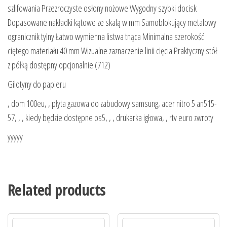
szlifowania Przezroczyste osłony nożowe Wygodny szybki docisk
Dopasowane nakładki kątowe ze skalą w mm Samoblokujący metalowy
ogranicznik tylny Łatwo wymienna listwa tnąca Minimalna szerokość
ciętego materiału 40 mm Wizualne zaznaczenie linii cięcia Praktyczny stół
z półką dostępny opcjonalnie (712)
Gilotyny do papieru
, dom 100eu, , płyta gazowa do zabudowy samsung, acer nitro 5 an515-
57, , , kiedy będzie dostępne ps5, , , drukarka igłowa, , rtv euro zwroty
yyyyy
Related products