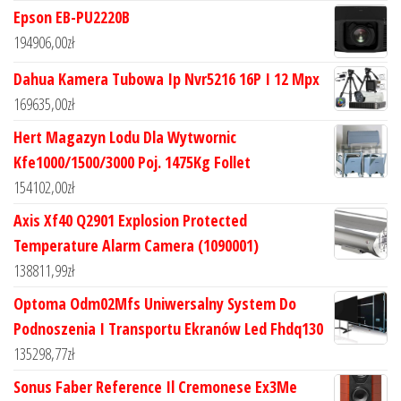
Epson EB-PU2220B
194906,00
zł
Dahua Kamera Tubowa Ip Nvr5216 16P I 12 Mpx
169635,00
zł
Hert Magazyn Lodu Dla Wytwornic
Kfe1000/1500/3000 Poj. 1475Kg Follet
154102,00
zł
Axis Xf40 Q2901 Explosion Protected
Temperature Alarm Camera (1090001)
138811,99
zł
Optoma Odm02Mfs Uniwersalny System Do
Podnoszenia I Transportu Ekranów Led Fhdq130
135298,77
zł
Sonus Faber Reference Il Cremonese Ex3Me