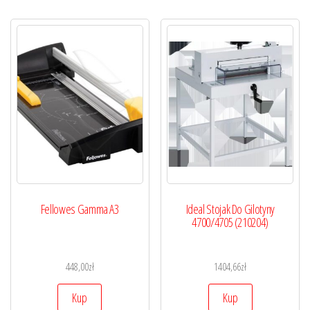
Fellowes Gamma A3
Ideal Stojak Do Gilotyny
4700/4705 (210204)
448,00
zł
1404,66
zł
Kup
Kup