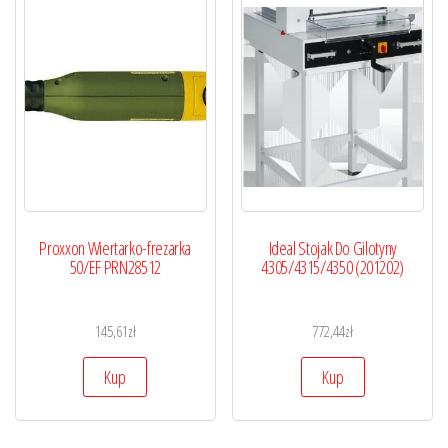
Proxxon Wiertarko-frezarka
Ideal Stojak Do Gilotyny
50/EF PRN28512
4305/4315/4350 (201202)
145,61
zł
772,44
zł
Kup
Kup