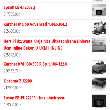
Epson EB-L12002Q
347789,00
zł
Karcher MC 50 Advanced 1.442-204.2
265680,00
zł
Hert.Pl Używana Krajalnica Ultrasoniczna Liniowa
Ucm Inline Bakon U_UCMI_INLINE
225572,00
zł
Karcher KM 130/300 R Bp 1.186-122.0
220562,77
zł
Optoma ZU2200
212999,00
zł
Epson EB-PU2220B - bez obiektywu
199000,00
zł