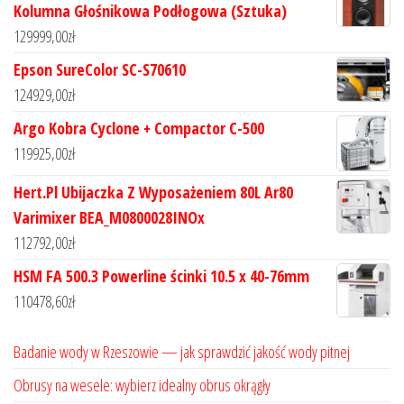
Kolumna Głośnikowa Podłogowa (Sztuka)
129999,00
zł
Epson SureColor SC-S70610
124929,00
zł
Argo Kobra Cyclone + Compactor C-500
119925,00
zł
Hert.Pl Ubijaczka Z Wyposażeniem 80L Ar80
Varimixer BEA_M0800028INOx
112792,00
zł
HSM FA 500.3 Powerline ścinki 10.5 x 40-76mm
110478,60
zł
Badanie wody w Rzeszowie — jak sprawdzić jakość wody pitnej
Obrusy na wesele: wybierz idealny obrus okrągły