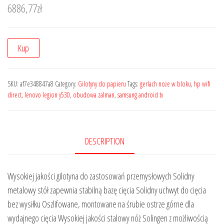
6886,77
zł
Kup
SKU:
af7e348847a8
Category:
Gilotyny do papieru
Tags:
gerlach noże w bloku
,
hp wifi
direct
,
lenovo legion y530
,
obudowa zalman
,
samsung android tv
DESCRIPTION
Wysokiej jakości gilotyna do zastosowań przemysłowych Solidny
metalowy stół zapewnia stabilną bazę cięcia Solidny uchwyt do cięcia
bez wysiłku Oszlifowane, montowane na śrubie ostrze górne dla
wydajnego cięcia Wysokiej jakości stalowy nóż Solingen z możliwością