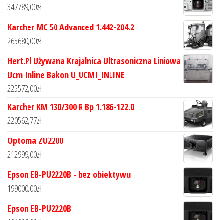
347789,00
zł
Karcher MC 50 Advanced 1.442-204.2
265680,00
zł
Hert.Pl Używana Krajalnica Ultrasoniczna Liniowa
Ucm Inline Bakon U_UCMI_INLINE
225572,00
zł
Karcher KM 130/300 R Bp 1.186-122.0
220562,77
zł
Optoma ZU2200
212999,00
zł
Epson EB-PU2220B - bez obiektywu
199000,00
zł
Epson EB-PU2220B