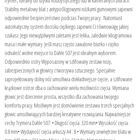
trymer, idealny do użytku hobbystycznego lub w kameralnych biurach.
Stabilny metalowy blat z antypoślizgowymi nóżkami gumowymi zapewni
odpowiednie bezpieczeństwo podczas Twojej pracy . Natomiast
automatyczny system docisku ciężkiego zapewni Ci równowagę jakiej
szukasz. Jego niewątpliwymi zaletami jest lekka, zaledwie kilogramowa
masa i małe wymiary. Jeśli masz często zawalone biurko i ciężko
odnaleźć wolne miejsce to Dahle 507 jest idealnym wyborem.
Odpowiednio ostry Wyposażony w szlifowany zestaw noży,
zabezpieczonych w głowicy z tworzywa sztucznego. Specjalnie
zaprojektowany dolny nóż umożliwia dokładniejsze cięcie, a szlifowane
krążkowe ostrze dba o zachowanie wielu możliwości cięcia. Wymiana
głowic jest dziecinnie prosta, wszystko dla zachowania twojego
komfortu pracy. Możliwym jest domówienie zestawu trzech specjalnych
głowic umożliwiających bardziej kreatywne rozwiązania. Najważniejsze
cechy Trymera Dahle 507: • Długość cięcia: 320 mm• Wysokość cięcia :
0.8 mm• Wydajność cięcia arkuszy A4 : 8 • Wymiary zewnętrzne blatu w