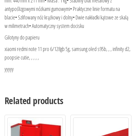
mm: 440 mm x 211 mm• Masa : 1 kg• Stabilny blat metalowy z
antypoślizgowymi nóżkami gumowymi• Praktyczne linie formatu na
blacie• Szlifowany nóż krążkowy i dolny• Dwie nakładki kątowe ze skalą
w milimetrach• Automatyczny system docisku
Gilotyny do papieru
xiaomi redmi note 11 pro 6/128gb 5g, samsung oled s95b, , , infinity d2,
poopsie cutie, , , , ,
yyyyy
Related products