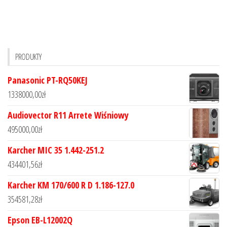
PRODUKTY
Panasonic PT-RQ50KEJ
1338000,00
zł
Audiovector R11 Arrete Wiśniowy
495000,00
zł
Karcher MIC 35 1.442-251.2
434401,56
zł
Karcher KM 170/600 R D 1.186-127.0
354581,28
zł
Epson EB-L12002Q