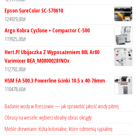
Epson SureColor SC-S70610
124929,00
zł
Argo Kobra Cyclone + Compactor C-500
119925,00
zł
Hert.Pl Ubijaczka Z Wyposażeniem 80L Ar80
Varimixer BEA_M0800028INOx
112792,00
zł
HSM FA 500.3 Powerline ścinki 10.5 x 40-76mm
110478,60
zł
Badanie wody w Rzeszowie — jak sprawdzić jakość wody pitnej
Obrusy na wesele: wybierz idealny obrus okrągły
Meble drewniane: łóżka kolonialne, które odmienią sypialnię