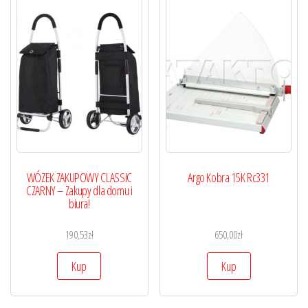
WÓZEK ZAKUPOWY CLASSIC
Argo Kobra 15K Rc331
CZARNY – Zakupy dla domu i
biura!
190,53
zł
650,00
zł
Kup
Kup