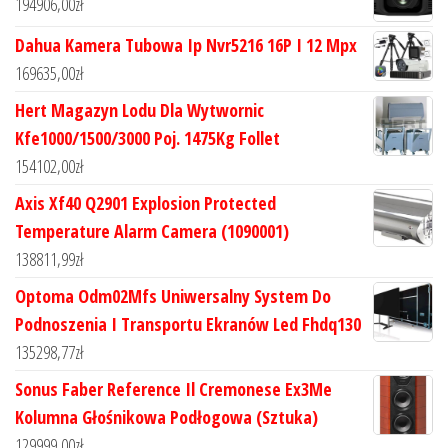
194906,00
zł
Dahua Kamera Tubowa Ip Nvr5216 16P I 12 Mpx
169635,00
zł
Hert Magazyn Lodu Dla Wytwornic
Kfe1000/1500/3000 Poj. 1475Kg Follet
154102,00
zł
Axis Xf40 Q2901 Explosion Protected
Temperature Alarm Camera (1090001)
138811,99
zł
Optoma Odm02Mfs Uniwersalny System Do
Podnoszenia I Transportu Ekranów Led Fhdq130
135298,77
zł
Sonus Faber Reference Il Cremonese Ex3Me
Kolumna Głośnikowa Podłogowa (Sztuka)
129999,00
zł