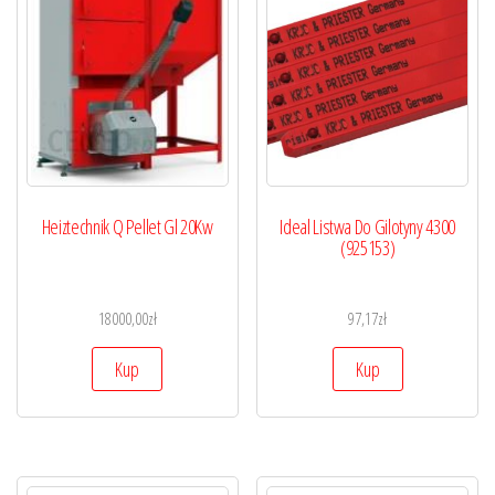
Heiztechnik Q Pellet Gl 20Kw
Ideal Listwa Do Gilotyny 4300
(925153)
18000,00
zł
97,17
zł
Kup
Kup