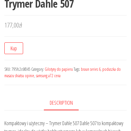
Trymer Dahle 507
177,00
zł
Kup
SKU:
795fc2c6f045
Category:
Gilotyny do papieru
Tags:
braun series 6
,
poduszka do
masażu shiatsu opinie
,
samsung a72 cena
DESCRIPTION
Kompaktowy i użyteczny – Trymer Dahle 507 Dahle 507 to kompaktowy