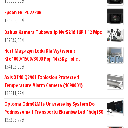
199000,00
zł
Epson EB-PU2220B
194906,00
zł
Dahua Kamera Tubowa Ip Nvr5216 16P I 12 Mpx
169635,00
zł
Hert Magazyn Lodu Dla Wytwornic
Kfe1000/1500/3000 Poj. 1475Kg Follet
154102,00
zł
Axis Xf40 Q2901 Explosion Protected
Temperature Alarm Camera (1090001)
138811,99
zł
Optoma Odm02Mfs Uniwersalny System Do
Podnoszenia I Transportu Ekranów Led Fhdq130
135298,77
zł