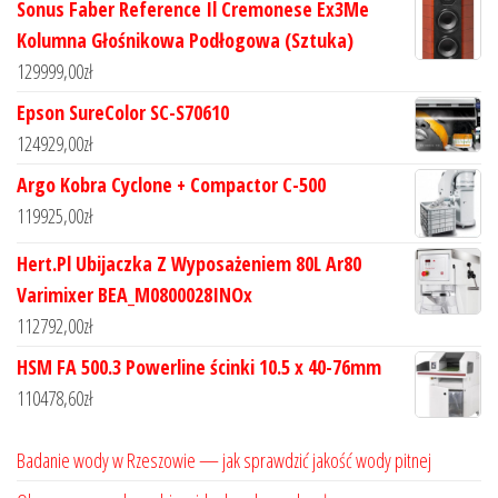
Sonus Faber Reference Il Cremonese Ex3Me
Kolumna Głośnikowa Podłogowa (Sztuka)
129999,00
zł
Epson SureColor SC-S70610
124929,00
zł
Argo Kobra Cyclone + Compactor C-500
119925,00
zł
Hert.Pl Ubijaczka Z Wyposażeniem 80L Ar80
Varimixer BEA_M0800028INOx
112792,00
zł
HSM FA 500.3 Powerline ścinki 10.5 x 40-76mm
110478,60
zł
Badanie wody w Rzeszowie — jak sprawdzić jakość wody pitnej