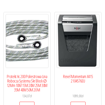
Protekt Ac 200 Poliestrowa Lina
Rexel Momentum X415
Robocza Systemu Skr Block ∅
2104576EU
12Mm 10M 15M 20M 25M 30M
35M 40M 50M 20 M
134,07
zł
1099,00
zł