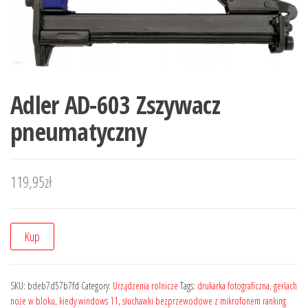
Adler AD-603 Zszywacz
pneumatyczny
119,95
zł
Kup
SKU:
bdeb7d57b7fd
Category:
Urządzenia rolnicze
Tags:
drukarka fotograficzna
,
gerlach
noże w bloku
,
kiedy windows 11
,
słuchawki bezprzewodowe z mikrofonem ranking