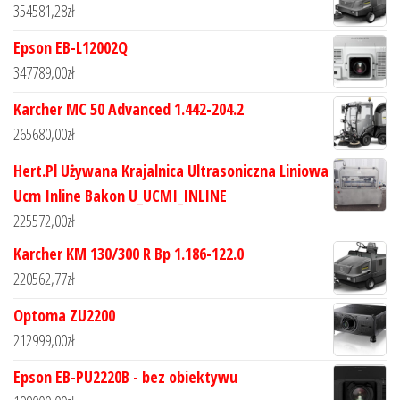
354581,28
zł
Epson EB-L12002Q
347789,00
zł
Karcher MC 50 Advanced 1.442-204.2
265680,00
zł
Hert.Pl Używana Krajalnica Ultrasoniczna Liniowa
Ucm Inline Bakon U_UCMI_INLINE
225572,00
zł
Karcher KM 130/300 R Bp 1.186-122.0
220562,77
zł
Optoma ZU2200
212999,00
zł
Epson EB-PU2220B - bez obiektywu