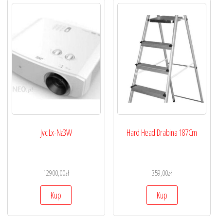
Jvc Lx-Nz3W
Hard Head Drabina 187Cm
12900,00
zł
359,00
zł
Kup
Kup