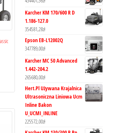
434401,56
zł
Karcher KM 170/600 R D
1.186-127.0
354581,28
zł
Epson EB-L12002Q
assic
347789,00
zł
Karcher MC 50 Advanced
1.442-204.2
265680,00
zł
Hert.Pl Używana Krajalnica
Ultrasoniczna Liniowa Ucm
Inline Bakon
U_UCMI_INLINE
225572,00
zł
Karcher KM 130/300 R Bp