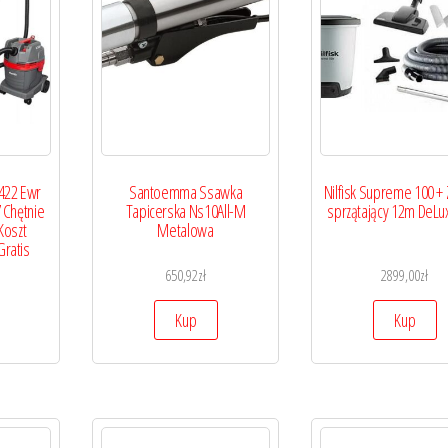
1422 Ewr
Santoemma Ssawka
Nilfisk Supreme 100 +
7 Chętnie
Tapicerska Ns10All-M
sprzątający 12m DeLu
Koszt
Metalowa
ratis
650,92
zł
2899,00
zł
Kup
Kup