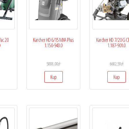
ac 20
Karcher HD 6/15 MXA Plus
Karcher HD 7/20 G Cl
0
1.150-943.0
1.187-901.0
5888,00
zł
6682,59
zł
Kup
Kup