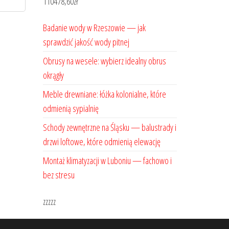
110478,60
zł
Badanie wody w Rzeszowie — jak
sprawdzić jakość wody pitnej
Obrusy na wesele: wybierz idealny obrus
okrągły
Meble drewniane: łóżka kolonialne, które
odmienią sypialnię
Schody zewnętrzne na Śląsku — balustrady i
drzwi loftowe, które odmienią elewację
Montaż klimatyzacji w Luboniu — fachowo i
bez stresu
zzzzz