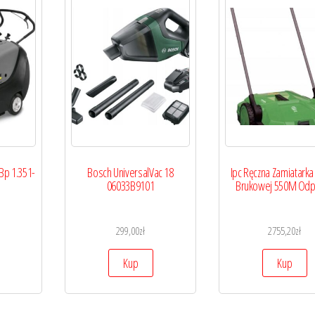
Bp 1.351-
Bosch UniversalVac 18
Ipc Ręczna Zamiatarka
06033B9101
Brukowej 550M Odp
299,00
zł
2755,20
zł
Kup
Kup