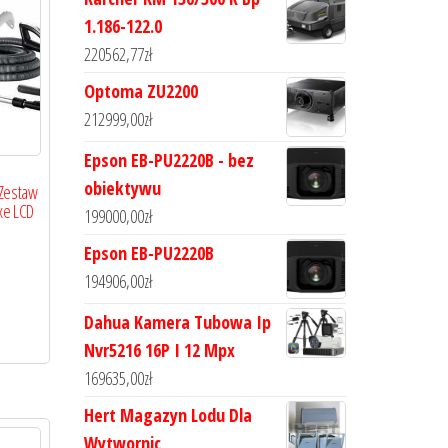
1.186-122.0
220562,77
zł
Optoma ZU2200
212999,00
zł
Epson EB-PU2220B - bez
obiektywu
 Zestaw
xe LCD
199000,00
zł
Epson EB-PU2220B
194906,00
zł
Dahua Kamera Tubowa Ip
Nvr5216 16P I 12 Mpx
169635,00
zł
Hert Magazyn Lodu Dla
Wytwornic