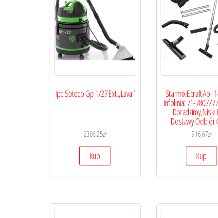
Ipc Soteco Gp 1/27 Ext „Lava”
Starmix Ecraft Apl-
Infolinia: 71-780777
Doradzimy,Niski 
Dostawy Odbiór G
2306,25
zł
916,67
zł
Kup
Kup