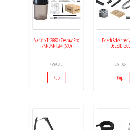
Vacuflo Tc288X + Zestaw Pro
Bosch AdvancedV
7M/9M/12M (609)
06033D120
4999,00
zł
539,00
zł
Kup
Kup