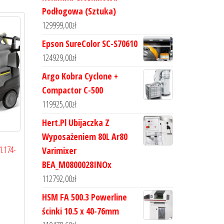
Podłogowa (Sztuka)
129999,00
zł
Epson SureColor SC-S70610
124929,00
zł
Argo Kobra Cyclone +
Compactor C-500
119925,00
zł
Hert.Pl Ubijaczka Z
Wyposażeniem 80L Ar80
1.174-
Varimixer
BEA_M0800028INOx
112792,00
zł
HSM FA 500.3 Powerline
ścinki 10.5 x 40-76mm