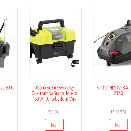
520-900.0
Ulsonix Bezprzewodowy
Karcher HDS 8/18 4C 
Odkurzacz Na Sucho I Mokro
232.0
150 W 10L Turboclean Mini
599,00
zł
17169,57
zł
Kup
Kup