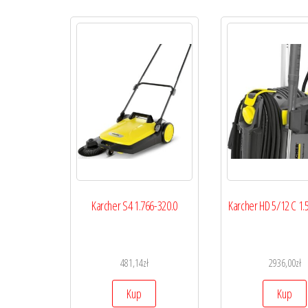
Karcher S4 1.766-320.0
Karcher HD 5/12 C 1.
481,14
zł
2936,00
zł
Kup
Kup