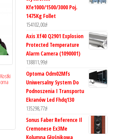
Kfe1000/1500/3000 Poj.
1475Kg Follet
154102,00
zł
Axis Xf40 Q2901 Explosion
Protected Temperature
Alarm Camera (1090001)
138811,99
zł
Optoma Odm02Mfs
 Kostki
orna
Uniwersalny System Do
Podnoszenia I Transportu
Ekranów Led Fhdq130
135298,77
zł
Sonus Faber Reference Il
Cremonese Ex3Me
Kolumna Głośnikowa