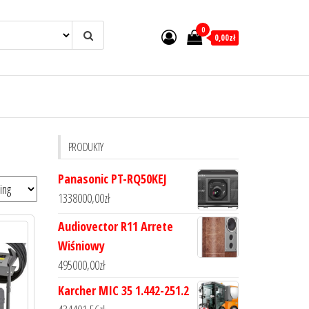
0
0,00zł
PRODUKTY
Panasonic PT-RQ50KEJ
1338000,00
zł
Audiovector R11 Arrete
Wiśniowy
495000,00
zł
Karcher MIC 35 1.442-251.2