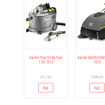
Karcher Puzzi 9/1 Bp Pack
Karcher KM 85/50 W 
1.101-701.0
107.0
4712,74
zł
22949,57
zł
Kup
Kup