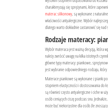
wysokim stopniem dopasowania do kształtu ci
charakteryzują się sprężynami, które zapewni
materac silikonowy
, są wykonane z naturalne
właściwości antyalergiczne. Wybór najlepszeg
dlatego warto dokładnie zastanowić się nad 
Rodzaje materacy: pi
Wybór materaca jest ważną decyzją, która wp
należy zwrócić uwagę na kilka istotnych czyn
główne typy materacy: piankowe, sprężynowe 
jest wybranie odpowiedniego rodzaju, który 
Materace piankowe są wykonane z pianki poli
stopniem elastyczności i dostosowania do k
są również często antyalergiczne i ciche w 
osób ceniących ciszę podczas snu. Jednakże
może być niekorzystne dla osób źle znosząc