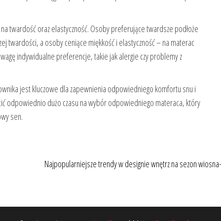
 na twardość oraz elastyczność. Osoby preferujące twardsze podłoże
j twardości, a osoby ceniące miękkość i elastyczność – na materac
uwagę indywidualne preferencje, takie jak alergie czy problemy z
wnika jest kluczowe dla zapewnienia odpowiedniego komfortu snu i
ęcić odpowiednio dużo czasu na wybór odpowiedniego materaca, który
owy sen.
Najpopularniejsze trendy w designie wnętrz na sezon wiosna-