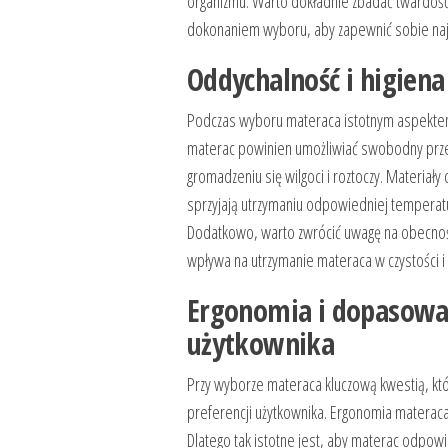
organizmu. Warto dokładnie zbadać twardość
dokonaniem wyboru, aby zapewnić sobie najl
Oddychalność i higien
Podczas wyboru materaca istotnym aspektem, 
materac powinien umożliwiać swobodny prze
gromadzeniu się wilgoci i roztoczy. Materiały
sprzyjają utrzymaniu odpowiedniej temperatury
Dodatkowo, warto zwrócić uwagę na obecność t
wpływa na utrzymanie materaca w czystości i
Ergonomia i dopasowan
użytkownika
Przy wyborze materaca kluczową kwestią, kt
preferencji użytkownika. Ergonomia materac
Dlatego tak istotne jest, aby materac odpow