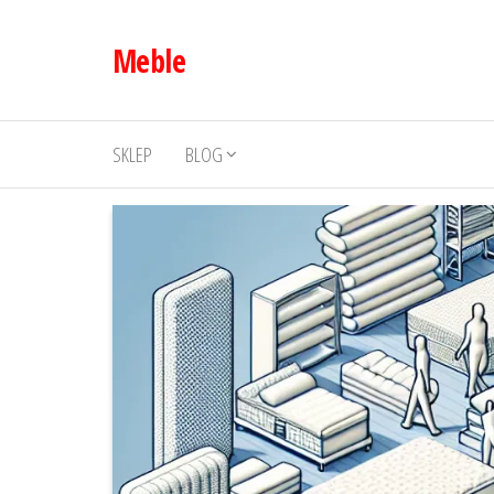
Przejdź
do
Meble
treści
SKLEP
BLOG