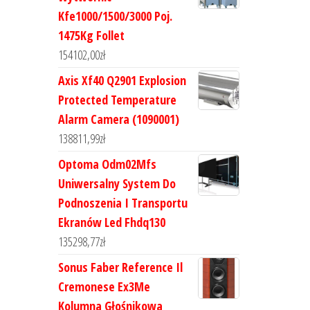
Kfe1000/1500/3000 Poj.
1475Kg Follet
154102,00
zł
Axis Xf40 Q2901 Explosion
Protected Temperature
Alarm Camera (1090001)
138811,99
zł
Optoma Odm02Mfs
Uniwersalny System Do
Podnoszenia I Transportu
Ekranów Led Fhdq130
135298,77
zł
Sonus Faber Reference Il
Cremonese Ex3Me
Kolumna Głośnikowa