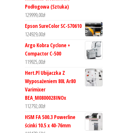
Podłogowa (Sztuka)
129999,00
zł
Epson SureColor SC-S70610
124929,00
zł
Argo Kobra Cyclone +
Compactor C-500
119925,00
zł
Hert.Pl Ubijaczka Z
Wyposażeniem 80L Ar80
Varimixer
BEA_M0800028INOx
112792,00
zł
HSM FA 500.3 Powerline
ścinki 10.5 x 40-76mm