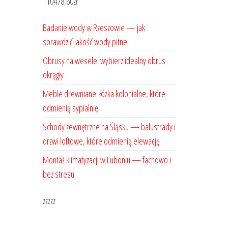
110478,60
zł
Badanie wody w Rzeszowie — jak
sprawdzić jakość wody pitnej
Obrusy na wesele: wybierz idealny obrus
okrągły
Meble drewniane: łóżka kolonialne, które
odmienią sypialnię
Schody zewnętrzne na Śląsku — balustrady i
drzwi loftowe, które odmienią elewację
Montaż klimatyzacji w Luboniu — fachowo i
bez stresu
zzzzz