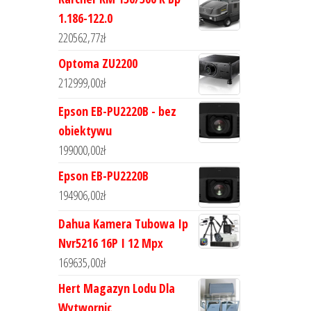
1.186-122.0
220562,77
zł
Optoma ZU2200
212999,00
zł
Epson EB-PU2220B - bez
obiektywu
199000,00
zł
Epson EB-PU2220B
194906,00
zł
Dahua Kamera Tubowa Ip
Nvr5216 16P I 12 Mpx
169635,00
zł
Hert Magazyn Lodu Dla
Wytwornic