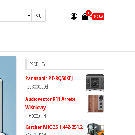
0
0,00zł
PRODUKTY
Panasonic PT-RQ50KEJ
1338000,00
zł
Audiovector R11 Arrete
Wiśniowy
495000,00
zł
Karcher MIC 35 1.442-251.2