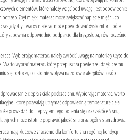
luczowych elementów, które należy wziąć pod uwagę, jest odpowiednie
potrzeb. Zbyt miękki materac może zwiększać napięcie mięśni, co
czas gdy zbyt twardy materac może powodować dyskomfort i bóle
, który zapewnia odpowiednie podparcie dla kręgosłupa, równocześnie
eraca. Wybierając materac, należy zwrócić uwagę na materiały użyte do
ne. Warto wybrać materac, który przepuszcza powietrze, dzięki czemu
niu się roztoczy, co istotnie wpływa na zdrowie alergików i osób
dprowadzanie ciepła z ciała podczas snu. Wybierając materac, warto
lacyjne, które pozwalają utrzymać odpowiednią temperaturę ciała
oże prowadzić do nieprzyjemnego pocenia się oraz zakłóceń snu,
acyjnych może istotnie poprawić jakość snu oraz ogólny stan zdrowia.
ca mają kluczowe znaczenie dla komfortu snu i ogólnej kondycji