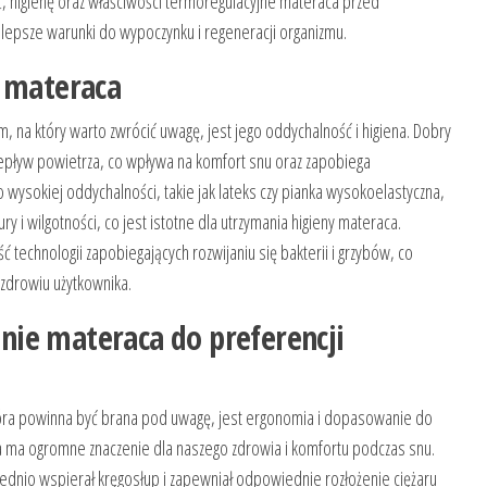
, higienę oraz właściwości termoregulacyjne materaca przed
epsze warunki do wypoczynku i regeneracji organizmu.
a materaca
na który warto zwrócić uwagę, jest jego oddychalność i higiena. Dobry
pływ powietrza, co wpływa na komfort snu oraz zapobiega
 o wysokiej oddychalności, takie jak lateks czy pianka wysokoelastyczna,
 i wilgotności, co jest istotne dla utrzymania higieny materaca.
echnologii zapobiegających rozwijaniu się bakterii i grzybów, co
 zdrowiu użytkownika.
ie materaca do preferencji
óra powinna być brana pod uwagę, jest ergonomia i dopasowanie do
a ma ogromne znaczenie dla naszego zdrowia i komfortu podczas snu.
iednio wspierał kręgosłup i zapewniał odpowiednie rozłożenie ciężaru