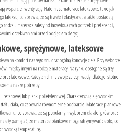
ała i eliminacją punktów nacisku. Z kolei materace sprężynowe
ają wsparcie i wentylację. Natomiast materace lateksowe, takie jak
go lateksu, co sprawia, że są trwałe i elastyczne, a także posiadają
o rodzaju materaca zależy od indywidualnych potrzeb i preferencji,
swoimi oczekiwaniami przed podjęciem decyzji.
ankowe, sprężynowe, lateksowe
ływa na komfort naszego snu oraz ogólną kondycję ciała. Przy wyborze
ników, między innymi na rodzaje materacy. Na rynku dostępne są trzy
oraz lateksowe. Każdy z nich ma swoje zalety i wady, dlatego istotne
spełnia nasze potrzeby.
uretanowej lub pianki polietylenowej. Charakteryzują się wysokim
ształtu ciała, co zapewnia równomierne podparcie. Materace piankowe
użytkowaniu, co sprawia, że są popularnym wyborem dla alergików oraz
, należy pamiętać, że materace piankowe mogą zatrzymywać ciepło, co
ych wysoką temperaturę.