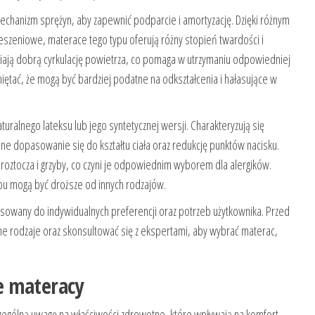
chanizm sprężyn, aby zapewnić podparcie i amortyzację. Dzięki różnym
ieszeniowe, materace tego typu oferują różny stopień twardości i
ają dobrą cyrkulację powietrza, co pomaga w utrzymaniu odpowiedniej
ętać, że mogą być bardziej podatne na odkształcenia i hałasujące w
uralnego lateksu lub jego syntetycznej wersji. Charakteryzują się
ne dopasowanie się do kształtu ciała oraz redukcję punktów nacisku.
oztocza i grzyby, co czyni je odpowiednim wyborem dla alergików.
pu mogą być droższe od innych rodzajów.
owany do indywidualnych preferencji oraz potrzeb użytkownika. Przed
 rodzaje oraz skonsultować się z ekspertami, aby wybrać materac,
e materacy
ególną uwagę na właściwości zdrowotne, które wpływają na komfort