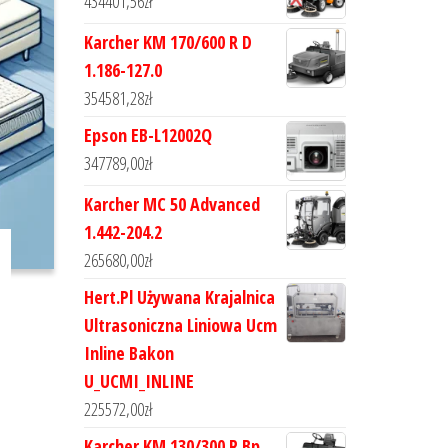
434401,56
zł
Karcher KM 170/600 R D
1.186-127.0
354581,28
zł
Epson EB-L12002Q
347789,00
zł
Karcher MC 50 Advanced
1.442-204.2
265680,00
zł
Hert.Pl Używana Krajalnica
Ultrasoniczna Liniowa Ucm
Inline Bakon
U_UCMI_INLINE
225572,00
zł
Karcher KM 130/300 R Bp