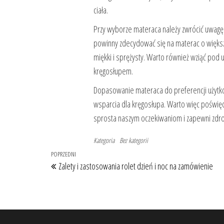
ciała.
Przy wyborze materaca należy zwrócić uwagę
powinny zdecydować się na materac o większe
miękki i sprężysty. Warto również wziąć pod 
kręgosłupem.
Dopasowanie materaca do preferencji użytko
wsparcia dla kręgosłupa. Warto więc poświ
sprosta naszym oczekiwaniom i zapewni zdr
Kategoria
Bez kategorii
Nawigacja
Poprzedni
POPRZEDNI
Zalety i zastosowania rolet dzień i noc na zamówienie
wpisu
wpis