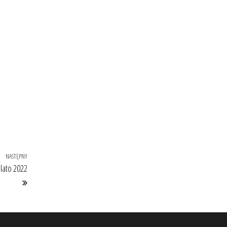
NASTĘPNY
Następny
lato 2022
wpis