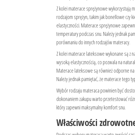
Z kolei materace sprężynowe wykorzystują me
rodzajom sprężyn, takim jak bonellowe czy k
elastyczności. Materace sprężynowe zapewni
temperatury podczas snu. Należy jednak pami
porównaniu do innych rodzajów materacy.
Z kolei materace lateksowe wykonane są z nat
wysoką elastycznością, co pozwala na natural
Materace lateksowe są również odporne na r
Należy jednak pamiętać, że materace tego ty
Wybór rodzaju materaca powinien być dostos
dokonaniem zakupu warto przetestować różne
który zapewni maksymalny komfort snu.
Właściwości zdrowotn
Podczas wyboru materaca warto zwrócić szcz