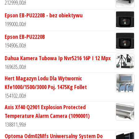
212999,00
zł
Epson EB-PU2220B - bez obiektywu
199000,00
zł
Epson EB-PU2220B
194906,00
zł
Dahua Kamera Tubowa Ip Nvr5216 16P I 12 Mpx
169635,00
zł
Hert Magazyn Lodu Dla Wytwornic
Kfe1000/1500/3000 Poj. 1475Kg Follet
154102,00
zł
Axis Xf40 Q2901 Explosion Protected
Temperature Alarm Camera (1090001)
138811,99
zł
Optoma Odm02Mfs Uniwersalny System Do