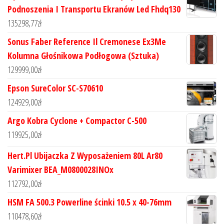
Podnoszenia I Transportu Ekranów Led Fhdq130
135298,77
zł
Sonus Faber Reference Il Cremonese Ex3Me
Kolumna Głośnikowa Podłogowa (Sztuka)
129999,00
zł
Epson SureColor SC-S70610
124929,00
zł
Argo Kobra Cyclone + Compactor C-500
119925,00
zł
Hert.Pl Ubijaczka Z Wyposażeniem 80L Ar80
Varimixer BEA_M0800028INOx
112792,00
zł
HSM FA 500.3 Powerline ścinki 10.5 x 40-76mm
110478,60
zł