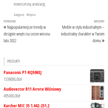
nowoczesną aranżację.
Kategoria
Wnętrza
Nawigacja
Poprzedni
POPRZEDNI
NASTĘPNY
Na
Najpopularniejsze trendy w
Meble w stylu industrialnym –
wpisu
wpis
wp
designie wnętrz na sezon wiosna-
industrialny charakter w Twoim
lato 2022
domu
PRODUKTY
Panasonic PT-RQ50KEJ
1338000,00
zł
Audiovector R11 Arrete Wiśniowy
495000,00
zł
Karcher MIC 35 1.442-251.2