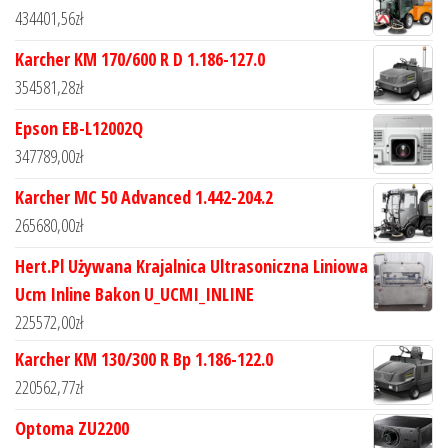
434401,56
zł
Karcher KM 170/600 R D 1.186-127.0
354581,28
zł
Epson EB-L12002Q
347789,00
zł
Karcher MC 50 Advanced 1.442-204.2
265680,00
zł
Hert.Pl Używana Krajalnica Ultrasoniczna Liniowa
Ucm Inline Bakon U_UCMI_INLINE
225572,00
zł
Karcher KM 130/300 R Bp 1.186-122.0
220562,77
zł
Optoma ZU2200