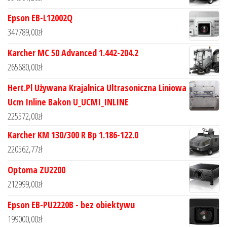
Epson EB-L12002Q
347789,00
zł
Karcher MC 50 Advanced 1.442-204.2
265680,00
zł
Hert.Pl Używana Krajalnica Ultrasoniczna Liniowa
Ucm Inline Bakon U_UCMI_INLINE
225572,00
zł
Karcher KM 130/300 R Bp 1.186-122.0
220562,77
zł
Optoma ZU2200
212999,00
zł
Epson EB-PU2220B - bez obiektywu
199000,00
zł