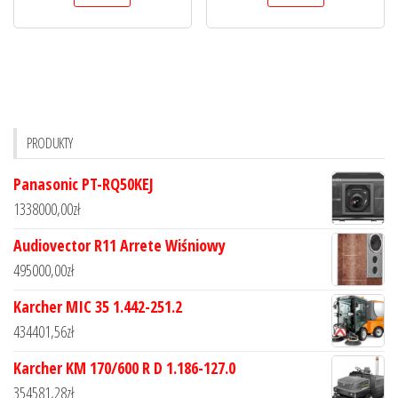
PRODUKTY
Panasonic PT-RQ50KEJ
1338000,00
zł
Audiovector R11 Arrete Wiśniowy
495000,00
zł
Karcher MIC 35 1.442-251.2
434401,56
zł
Karcher KM 170/600 R D 1.186-127.0
354581,28
zł