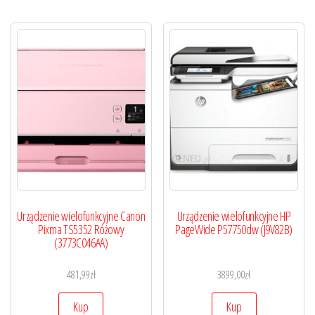
Urządzenie wielofunkcyjne Canon
Urządzenie wielofunkcyjne HP
Pixma TS5352 Różowy
PageWide P57750dw (J9V82B)
(3773C046AA)
481,99
zł
3899,00
zł
Kup
Kup