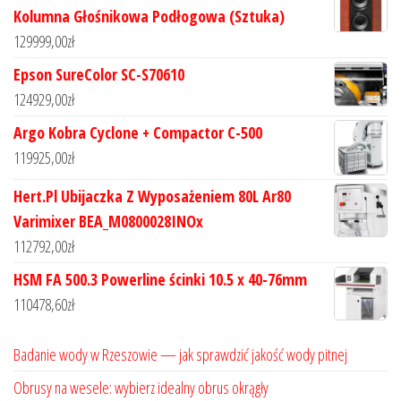
Kolumna Głośnikowa Podłogowa (Sztuka)
129999,00
zł
Epson SureColor SC-S70610
124929,00
zł
Argo Kobra Cyclone + Compactor C-500
119925,00
zł
Hert.Pl Ubijaczka Z Wyposażeniem 80L Ar80
Varimixer BEA_M0800028INOx
112792,00
zł
HSM FA 500.3 Powerline ścinki 10.5 x 40-76mm
110478,60
zł
Badanie wody w Rzeszowie — jak sprawdzić jakość wody pitnej
Obrusy na wesele: wybierz idealny obrus okrągły