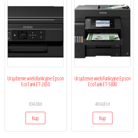
Urządzenie wielofunkcyjne Epson
Urządzenie wielofunkcyjne Epson
EcoTank ET-2650
EcoTank ET-5800
834,00
zł
4014,81
zł
Kup
Kup