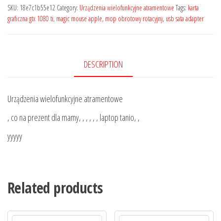
SKU:
18e7c1b55e12
Category:
Urządzenia wielofunkcyjne atramentowe
Tags:
karta
graficzna gtx 1080 ti
,
magic mouse apple
,
mop obrotowy rotacyjny
,
usb sata adapter
DESCRIPTION
Urządzenia wielofunkcyjne atramentowe
, co na prezent dla mamy, , , , , , laptop tanio, ,
yyyyy
Related products