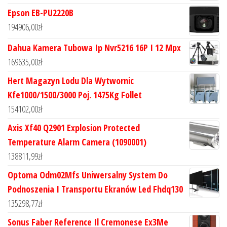
Epson EB-PU2220B
194906,00
zł
Dahua Kamera Tubowa Ip Nvr5216 16P I 12 Mpx
169635,00
zł
Hert Magazyn Lodu Dla Wytwornic
Kfe1000/1500/3000 Poj. 1475Kg Follet
154102,00
zł
Axis Xf40 Q2901 Explosion Protected
Temperature Alarm Camera (1090001)
138811,99
zł
Optoma Odm02Mfs Uniwersalny System Do
Podnoszenia I Transportu Ekranów Led Fhdq130
135298,77
zł
Sonus Faber Reference Il Cremonese Ex3Me