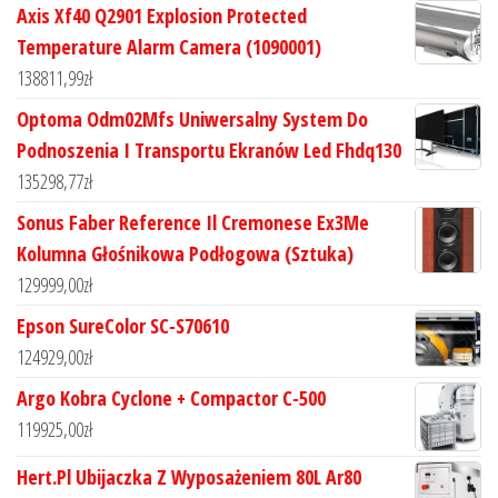
Axis Xf40 Q2901 Explosion Protected
Temperature Alarm Camera (1090001)
138811,99
zł
Optoma Odm02Mfs Uniwersalny System Do
Podnoszenia I Transportu Ekranów Led Fhdq130
135298,77
zł
Sonus Faber Reference Il Cremonese Ex3Me
Kolumna Głośnikowa Podłogowa (Sztuka)
129999,00
zł
Epson SureColor SC-S70610
124929,00
zł
Argo Kobra Cyclone + Compactor C-500
119925,00
zł
Hert.Pl Ubijaczka Z Wyposażeniem 80L Ar80