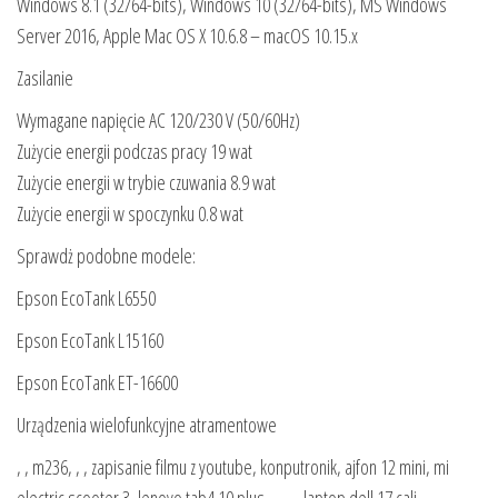
Windows 8.1 (32/64-bits), Windows 10 (32/64-bits), MS Windows
Server 2016, Apple Mac OS X 10.6.8 – macOS 10.15.x
Zasilanie
Wymagane napięcie AC 120/230 V (50/60Hz)
Zużycie energii podczas pracy 19 wat
Zużycie energii w trybie czuwania 8.9 wat
Zużycie energii w spoczynku 0.8 wat
Sprawdż podobne modele:
Epson EcoTank L6550
Epson EcoTank L15160
Epson EcoTank ET-16600
Urządzenia wielofunkcyjne atramentowe
, , m236, , , zapisanie filmu z youtube, konputronik, ajfon 12 mini, mi