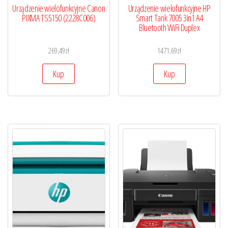
Urządzenie wielofunkcyjne Canon
Urządzenie wielofunkcyjne HP
PIXMA TS5150 (2228C006)
Smart Tank 7005 3in1 A4
Bluetooth WiFi Duplex
269,49
zł
1471,69
zł
Kup
Kup