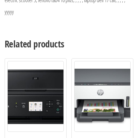
electric scooter 3, lenovo tab4 10 plus, , , , , laptop dell 17 cali, , , , ,
yyyyy
Related products