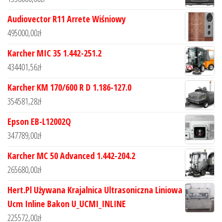
Audiovector R11 Arrete Wiśniowy
495000,00
zł
Karcher MIC 35 1.442-251.2
434401,56
zł
Karcher KM 170/600 R D 1.186-127.0
354581,28
zł
Epson EB-L12002Q
347789,00
zł
Karcher MC 50 Advanced 1.442-204.2
265680,00
zł
Hert.Pl Używana Krajalnica Ultrasoniczna Liniowa
Ucm Inline Bakon U_UCMI_INLINE
225572,00
zł