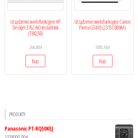
Urządzenie wielofunkcyjne HP
Urządzenie wielofunkcyjne Canon
DeskJet 3762 AiO Instant Ink
Pixma G3410 (2315C009AA)
(T8X23B)
266,00
zł
1005,16
zł
Kup
Kup
PRODUKTY
Panasonic PT-RQ50KEJ
1338000,00
zł