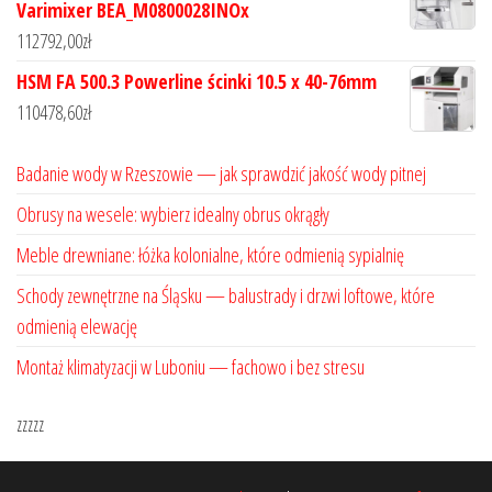
Varimixer BEA_M0800028INOx
112792,00
zł
HSM FA 500.3 Powerline ścinki 10.5 x 40-76mm
110478,60
zł
Badanie wody w Rzeszowie — jak sprawdzić jakość wody pitnej
Obrusy na wesele: wybierz idealny obrus okrągły
Meble drewniane: łóżka kolonialne, które odmienią sypialnię
Schody zewnętrzne na Śląsku — balustrady i drzwi loftowe, które
odmienią elewację
Montaż klimatyzacji w Luboniu — fachowo i bez stresu
zzzzz