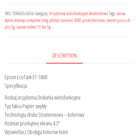
SKU:
35f6635c3b5b
Category:
Urządzenia wielofunkcyjne atramentowe
Tags:
anova
,
dyson airwrap complete long
,
philips sonicare 4300 protectiveclean
,
xiaomi poco x4
pro 5g
,
xiaomi redmi 11 lite 5g
DESCRIPTION
Epson EcoTank ET-5800
Specyfikacja:
Rodzaj urządzenia Drukarka wielofunkcyjna
Typ faksu Papier zwykły
Technologia druku Strumieniowa – kolorowy
Rozmiar przekątnej ekranu 4.3″
Wyświetlacz Obsługa Kolorów Kolor