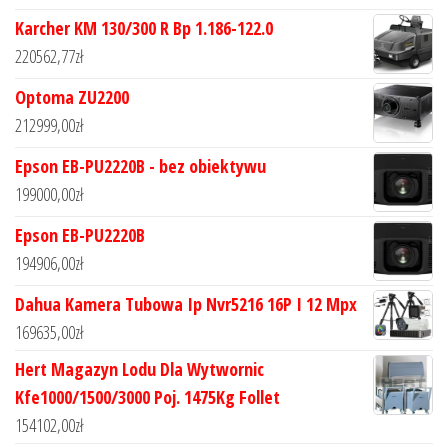
Karcher KM 130/300 R Bp 1.186-122.0
220562,77
zł
Optoma ZU2200
212999,00
zł
Epson EB-PU2220B - bez obiektywu
199000,00
zł
Epson EB-PU2220B
194906,00
zł
Dahua Kamera Tubowa Ip Nvr5216 16P I 12 Mpx
169635,00
zł
Hert Magazyn Lodu Dla Wytwornic
Kfe1000/1500/3000 Poj. 1475Kg Follet
154102,00
zł