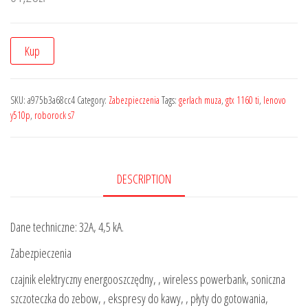
Kup
SKU:
a975b3a68cc4
Category:
Zabezpieczenia
Tags:
gerlach muza
,
gtx 1160 ti
,
lenovo
y510p
,
roborock s7
DESCRIPTION
Dane techniczne: 32A, 4,5 kA.
Zabezpieczenia
czajnik elektryczny energooszczędny, , wireless powerbank, soniczna
szczoteczka do zebow, , ekspresy do kawy, , płyty do gotowania,