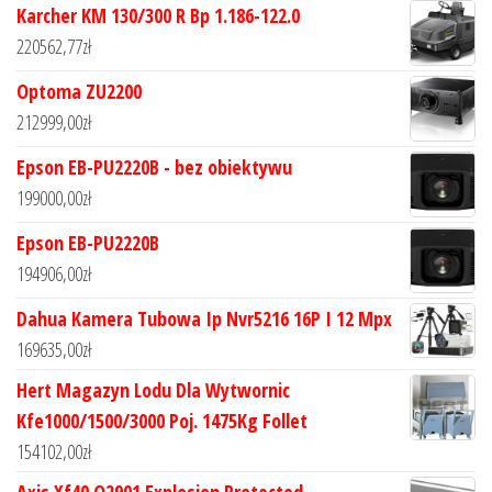
Karcher KM 130/300 R Bp 1.186-122.0
220562,77
zł
Optoma ZU2200
212999,00
zł
Epson EB-PU2220B - bez obiektywu
199000,00
zł
Epson EB-PU2220B
194906,00
zł
Dahua Kamera Tubowa Ip Nvr5216 16P I 12 Mpx
169635,00
zł
Hert Magazyn Lodu Dla Wytwornic
Kfe1000/1500/3000 Poj. 1475Kg Follet
154102,00
zł