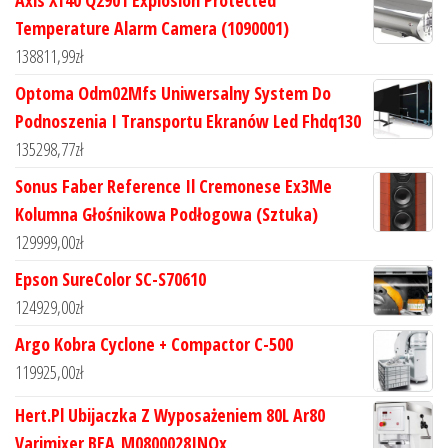
Axis Xf40 Q2901 Explosion Protected
Temperature Alarm Camera (1090001)
138811,99
zł
Optoma Odm02Mfs Uniwersalny System Do
Podnoszenia I Transportu Ekranów Led Fhdq130
135298,77
zł
Sonus Faber Reference Il Cremonese Ex3Me
Kolumna Głośnikowa Podłogowa (Sztuka)
129999,00
zł
Epson SureColor SC-S70610
124929,00
zł
Argo Kobra Cyclone + Compactor C-500
119925,00
zł
Hert.Pl Ubijaczka Z Wyposażeniem 80L Ar80
Varimixer BEA_M0800028INOx