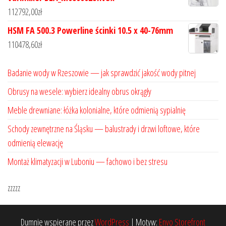
112792,00
zł
HSM FA 500.3 Powerline ścinki 10.5 x 40-76mm
110478,60
zł
Badanie wody w Rzeszowie — jak sprawdzić jakość wody pitnej
Obrusy na wesele: wybierz idealny obrus okrągły
Meble drewniane: łóżka kolonialne, które odmienią sypialnię
Schody zewnętrzne na Śląsku — balustrady i drzwi loftowe, które
odmienią elewację
Montaż klimatyzacji w Luboniu — fachowo i bez stresu
zzzzz
Dumnie wspierane przez
WordPress
|
Motyw:
Envo Storefront