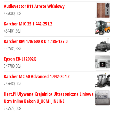
Audiovector R11 Arrete Wiśniowy
495000,00
zł
Karcher MIC 35 1.442-251.2
434401,56
zł
Karcher KM 170/600 R D 1.186-127.0
354581,28
zł
Epson EB-L12002Q
347789,00
zł
Karcher MC 50 Advanced 1.442-204.2
265680,00
zł
Hert.Pl Używana Krajalnica Ultrasoniczna Liniowa
Ucm Inline Bakon U_UCMI_INLINE
225572,00
zł