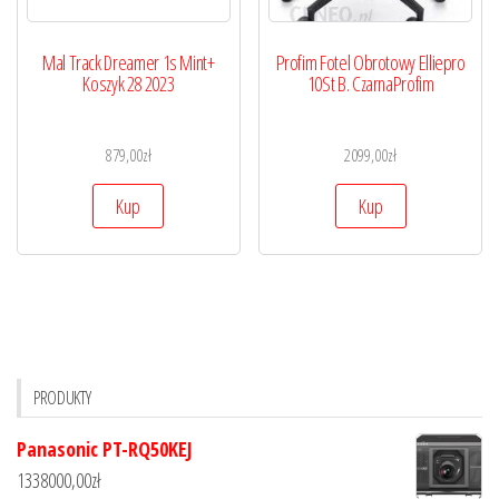
Mal Track Dreamer 1s Mint+
Profim Fotel Obrotowy Elliepro
Koszyk 28 2023
10St B. CzarnaProfim
879,00
zł
2099,00
zł
Kup
Kup
PRODUKTY
Panasonic PT-RQ50KEJ
1338000,00
zł