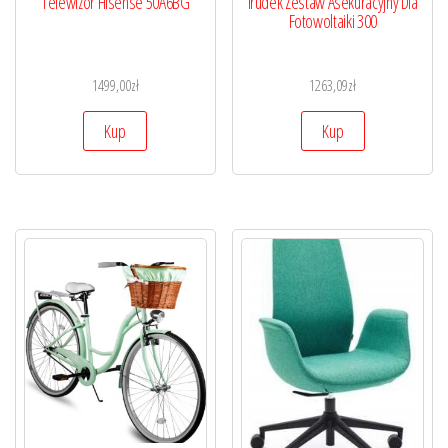
Telewizor Hisense 50A6BG
Irudek Zestaw Asekuracyjny Dla
Fotowoltaiki 300
1499,00
zł
1263,09
zł
Kup
Kup