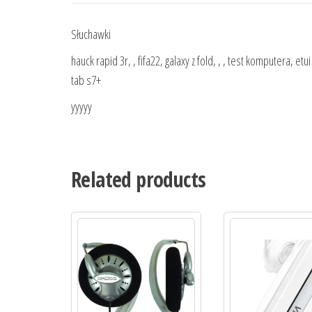
Słuchawki
hauck rapid 3r, , fifa22, galaxy z fold, , , test komputera, et
tab s7+
yyyyy
Related products