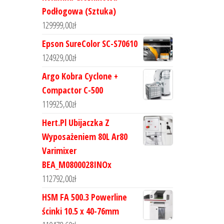
Podłogowa (Sztuka)
129999,00
zł
Epson SureColor SC-S70610
124929,00
zł
Argo Kobra Cyclone +
Compactor C-500
119925,00
zł
Hert.Pl Ubijaczka Z
Wyposażeniem 80L Ar80
Varimixer
BEA_M0800028INOx
112792,00
zł
HSM FA 500.3 Powerline
ścinki 10.5 x 40-76mm