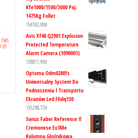
Kfe1000/1500/3000 Poj.
1475Kg Follet
154102,00
zł
Axis Xf40 Q2901 Explosion
1 TWS
Protected Temperature
1-05
Alarm Camera (1090001)
138811,99
zł
Optoma Odm02Mfs
Uniwersalny System Do
Podnoszenia I Transportu
Ekranów Led Fhdq130
135298,77
zł
Sonus Faber Reference Il
Cremonese Ex3Me
Kolumna Głośnikowa