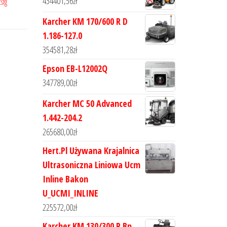
434401,56
zł
cstg
Karcher KM 170/600 R D
1.186-127.0
354581,28
zł
Epson EB-L12002Q
347789,00
zł
Karcher MC 50 Advanced
1.442-204.2
265680,00
zł
Hert.Pl Używana Krajalnica
Ultrasoniczna Liniowa Ucm
Inline Bakon
U_UCMI_INLINE
225572,00
zł
Karcher KM 130/300 R Bp