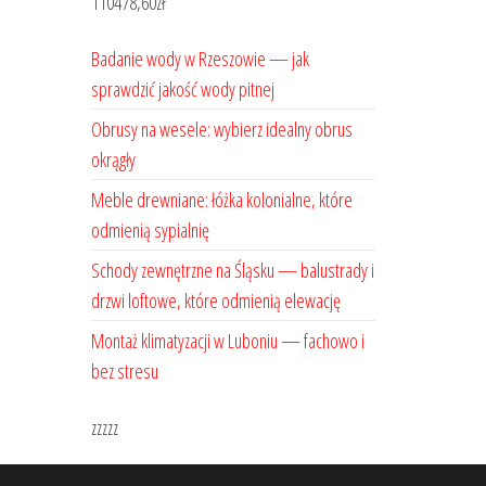
110478,60
zł
Badanie wody w Rzeszowie — jak
sprawdzić jakość wody pitnej
Obrusy na wesele: wybierz idealny obrus
okrągły
Meble drewniane: łóżka kolonialne, które
odmienią sypialnię
Schody zewnętrzne na Śląsku — balustrady i
drzwi loftowe, które odmienią elewację
Montaż klimatyzacji w Luboniu — fachowo i
bez stresu
zzzzz