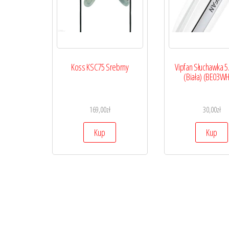
Koss KSC75 Srebrny
Vipfan Słuchawka 5
(Biała) (BE03WH
169,00
zł
30,00
zł
Kup
Kup