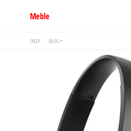
Przejdź
do
Meble
treści
SKLEP
BLOG