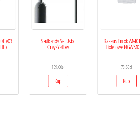
.0 Be03
Skullcandy Set Usbc
Baseus Encok WM0
ITE)
Grey/Yellow
Fioletowe NGWM0
109,00
zł
78,50
zł
Kup
Kup