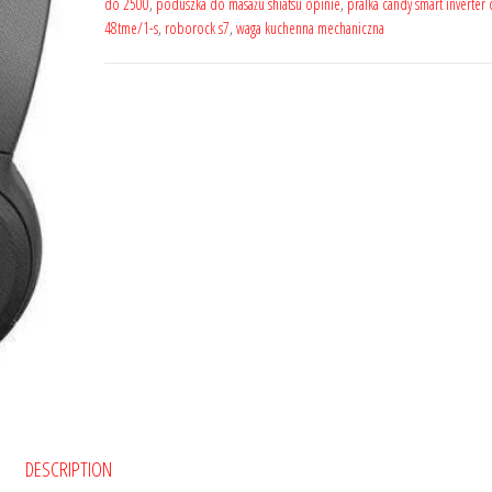
do 2500
,
poduszka do masażu shiatsu opinie
,
pralka candy smart inverter 
48tme/1-s
,
roborock s7
,
waga kuchenna mechaniczna
DESCRIPTION