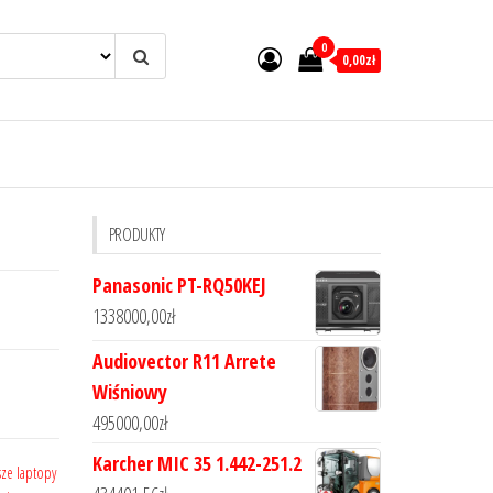
0
0,00zł
PRODUKTY
Panasonic PT-RQ50KEJ
1338000,00
zł
Audiovector R11 Arrete
Wiśniowy
495000,00
zł
Karcher MIC 35 1.442-251.2
sze laptopy