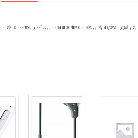
ui na telefon samsung s21, , , , co na urodziny dla taty, , , płyta główna gigabyt