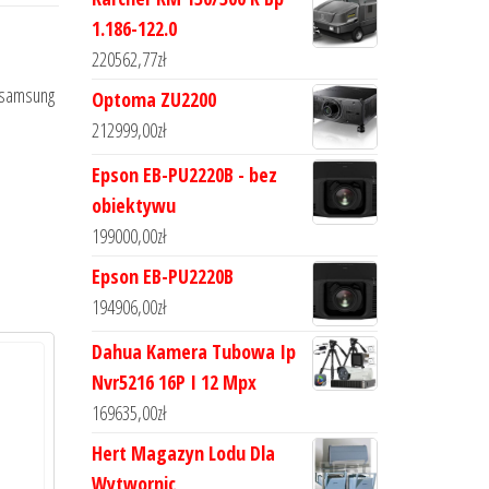
1.186-122.0
220562,77
zł
e, samsung
Optoma ZU2200
212999,00
zł
Epson EB-PU2220B - bez
obiektywu
199000,00
zł
Epson EB-PU2220B
194906,00
zł
Dahua Kamera Tubowa Ip
Nvr5216 16P I 12 Mpx
169635,00
zł
Hert Magazyn Lodu Dla
Wytwornic