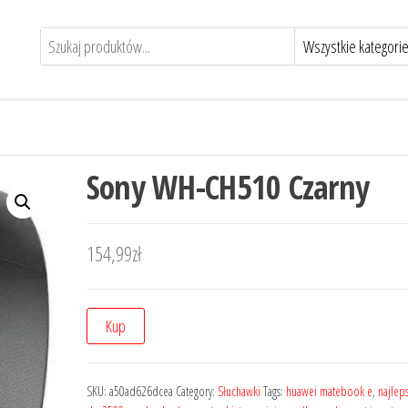
Sony WH-CH510 Czarny
154,99
zł
Kup
SKU:
a50ad626dcea
Category:
Słuchawki
Tags:
huawei matebook e
,
najlep