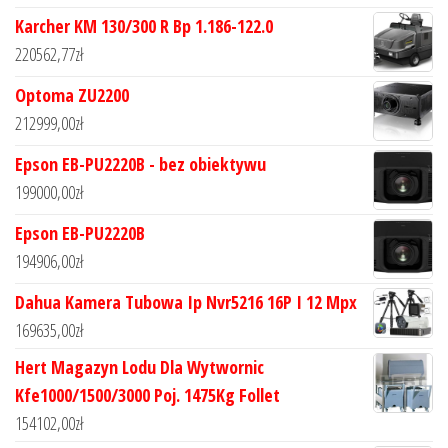
Karcher KM 130/300 R Bp 1.186-122.0
220562,77
zł
Optoma ZU2200
212999,00
zł
Epson EB-PU2220B - bez obiektywu
199000,00
zł
Epson EB-PU2220B
194906,00
zł
Dahua Kamera Tubowa Ip Nvr5216 16P I 12 Mpx
169635,00
zł
Hert Magazyn Lodu Dla Wytwornic
Kfe1000/1500/3000 Poj. 1475Kg Follet
154102,00
zł