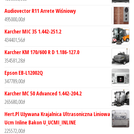
Audiovector R11 Arrete Wiśniowy
495000,00
zł
Karcher MIC 35 1.442-251.2
434401,56
zł
Karcher KM 170/600 R D 1.186-127.0
354581,28
zł
Epson EB-L12002Q
347789,00
zł
Karcher MC 50 Advanced 1.442-204.2
265680,00
zł
Hert.Pl Używana Krajalnica Ultrasoniczna Liniowa
Ucm Inline Bakon U_UCMI_INLINE
225572,00
zł