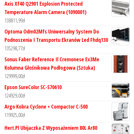
Axis Xf40 Q2901 Explosion Protected
Temperature Alarm Camera (1090001)
138811,99
zł
Optoma Odm02Mfs Uniwersalny System Do
Podnoszenia I Transportu Ekranów Led Fhdq130
135298,77
zł
Sonus Faber Reference Il Cremonese Ex3Me
Kolumna Głośnikowa Podłogowa (Sztuka)
129999,00
zł
Epson SureColor SC-S70610
124929,00
zł
Argo Kobra Cyclone + Compactor C-500
119925,00
zł
Hert.Pl Ubijaczka Z Wyposażeniem 80L Ar80