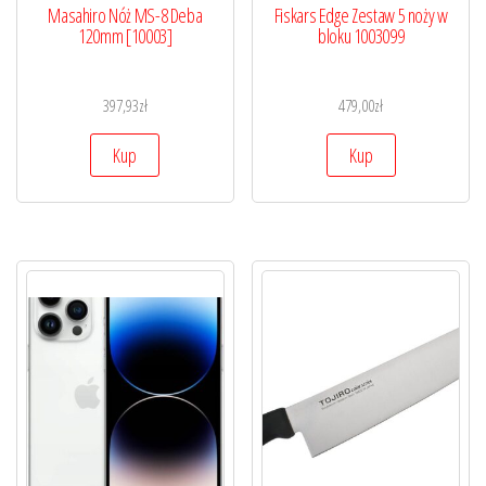
Masahiro Nóż MS-8 Deba
Fiskars Edge Zestaw 5 noży w
120mm [10003]
bloku 1003099
397,93
zł
479,00
zł
Kup
Kup