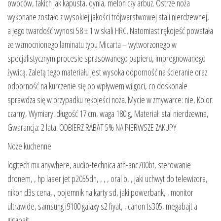
owoców, takich jak kapusta, dynia, melon czy arbuz. Ostrze noża
wykonane zostało z wysokiej jakości trójwarstwowej stali nierdzewnej,
a jego twardość wynosi 58 ± 1 w skali HRC. Natomiast rękojeść powstała
ze wzmocnionego laminatu typu Micarta – wytworzonego w
specjalistycznym procesie sprasowanego papieru, impregnowanego
żywicą. Zaletą tego materiału jest wysoka odporność na ścieranie oraz
odporność na kurczenie się po wpływem wilgoci, co doskonale
sprawdza się w przypadku rękojeści noża. Mycie w zmywarce: nie, Kolor:
czarny, Wymiary: długość 17 cm, waga 180 g, Materiał: stal nierdzewna,
Gwarancja: 2 lata. ODBIERZ RABAT 5% NA PIERWSZE ZAKUPY
Noże kuchenne
logitech mx anywhere, audio-technica ath-anc700bt, sterowanie
dronem, , hp laser jet p2055dn, , , , oral b, , jaki uchwyt do telewizora,
nikon d3s cena, , pojemnik na karty sd, jaki powerbank, , monitor
ultrawide, samsung i9100 galaxy s2 fiyat, , canon ts305, megabajt a
gigabajt