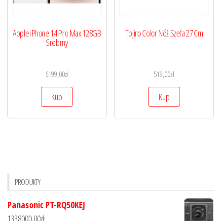
Apple iPhone 14 Pro Max 128GB
Tojiro Color Nóż Szefa 27 Cm
Srebrny
6199,00
zł
519,00
zł
Kup
Kup
PRODUKTY
Panasonic PT-RQ50KEJ
1338000,00
zł