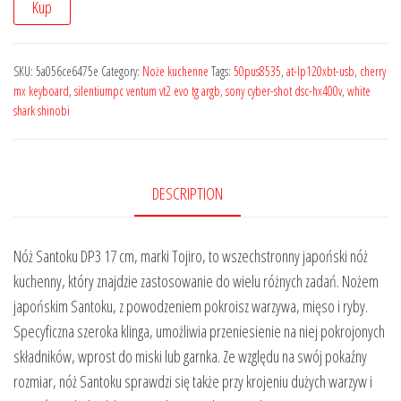
Kup
SKU:
5a056ce6475e
Category:
Noże kuchenne
Tags:
50pus8535
,
at-lp120xbt-usb
,
cherry
mx keyboard
,
silentiumpc ventum vt2 evo tg argb
,
sony cyber-shot dsc-hx400v
,
white
shark shinobi
DESCRIPTION
Nóż Santoku DP3 17 cm, marki Tojiro, to wszechstronny japoński nóż
kuchenny, który znajdzie zastosowanie do wielu różnych zadań. Nożem
japońskim Santoku, z powodzeniem pokroisz warzywa, mięso i ryby.
Specyficzna szeroka klinga, umożliwia przeniesienie na niej pokrojonych
składników, wprost do miski lub garnka. Ze względu na swój pokaźny
rozmiar, nóż Santoku sprawdzi się także przy krojeniu dużych warzyw i