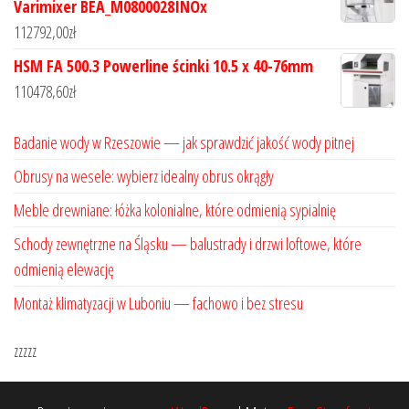
Varimixer BEA_M0800028INOx
112792,00
zł
HSM FA 500.3 Powerline ścinki 10.5 x 40-76mm
110478,60
zł
Badanie wody w Rzeszowie — jak sprawdzić jakość wody pitnej
Obrusy na wesele: wybierz idealny obrus okrągły
Meble drewniane: łóżka kolonialne, które odmienią sypialnię
Schody zewnętrzne na Śląsku — balustrady i drzwi loftowe, które
odmienią elewację
Montaż klimatyzacji w Luboniu — fachowo i bez stresu
zzzzz