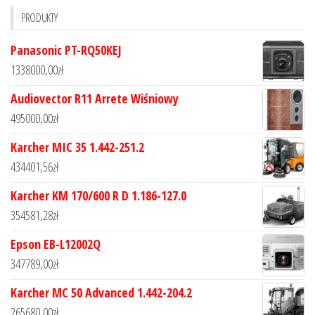
PRODUKTY
Panasonic PT-RQ50KEJ
1338000,00
zł
Audiovector R11 Arrete Wiśniowy
495000,00
zł
Karcher MIC 35 1.442-251.2
434401,56
zł
Karcher KM 170/600 R D 1.186-127.0
354581,28
zł
Epson EB-L12002Q
347789,00
zł
Karcher MC 50 Advanced 1.442-204.2
265680,00
zł