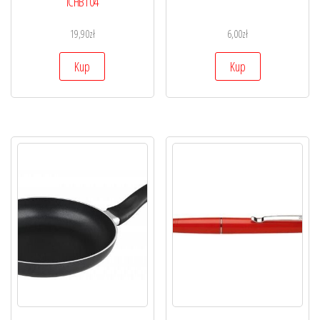
ICHBT04
19,90
zł
6,00
zł
Kup
Kup