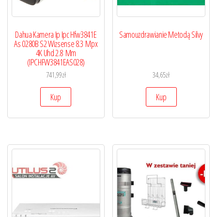
Dahua Kamera Ip Ipc Hfw3841E
Samouzdrawianie Metodą Silvy
As 0280B S2 Wizsense 8.3 Mpx
4K Uhd 2.8 Mm
(IPCHFW3841EAS028)
741,99
zł
34,65
zł
Kup
Kup