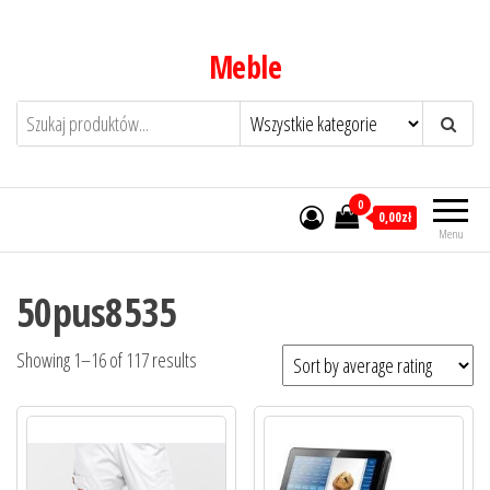
Przejdź
do
Meble
treści
0
0,00zł
Menu
50pus8535
Showing 1–16 of 117 results