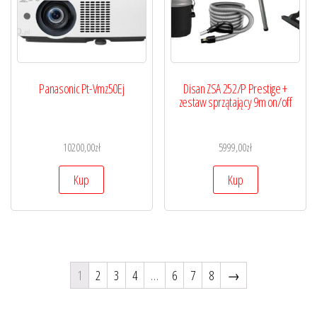
Panasonic Pt-Vmz50Ej
Disan ZSA 252/P Prestige +
zestaw sprzątający 9m on/off
10200,00
zł
5999,00
zł
Kup
Kup
1
2
3
4
…
6
7
8
→