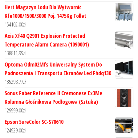
Hert Magazyn Lodu Dla Wytwornic
Kfe1000/1500/3000 Poj. 1475Kg Follet
154102,00
zł
Axis Xf40 Q2901 Explosion Protected
Temperature Alarm Camera (1090001)
138811,99
zł
Optoma Odm02Mfs Uniwersalny System Do
Podnoszenia I Transportu Ekranów Led Fhdq130
135298,77
zł
Sonus Faber Reference Il Cremonese Ex3Me
Kolumna Głośnikowa Podłogowa (Sztuka)
129999,00
zł
Epson SureColor SC-S70610
124929,00
zł