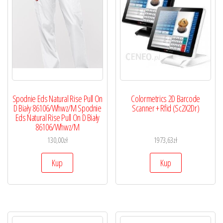
Spodnie Eds Natural Rise Pull On
Colormetrics 2D Barcode
D Biały 86106/Whwz/M Spodnie
Scanner + Rfid (Sc2X2Dr)
Eds Natural Rise Pull On D Biały
86106/Whwz/M
130,00
zł
1973,63
zł
Kup
Kup