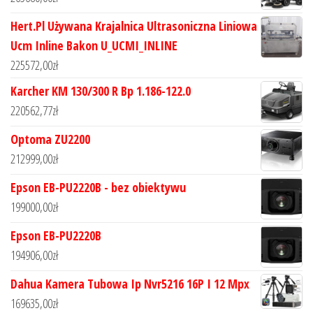
Hert.Pl Używana Krajalnica Ultrasoniczna Liniowa
Ucm Inline Bakon U_UCMI_INLINE
225572,00
zł
Karcher KM 130/300 R Bp 1.186-122.0
220562,77
zł
Optoma ZU2200
212999,00
zł
Epson EB-PU2220B - bez obiektywu
199000,00
zł
Epson EB-PU2220B
194906,00
zł
Dahua Kamera Tubowa Ip Nvr5216 16P I 12 Mpx
169635,00
zł