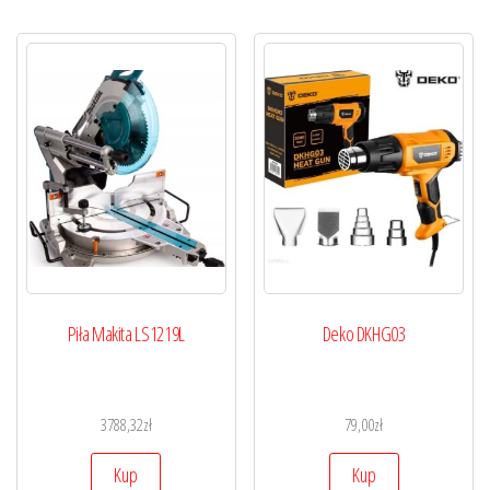
Piła Makita LS1219L
Deko DKHG03
3788,32
zł
79,00
zł
Kup
Kup