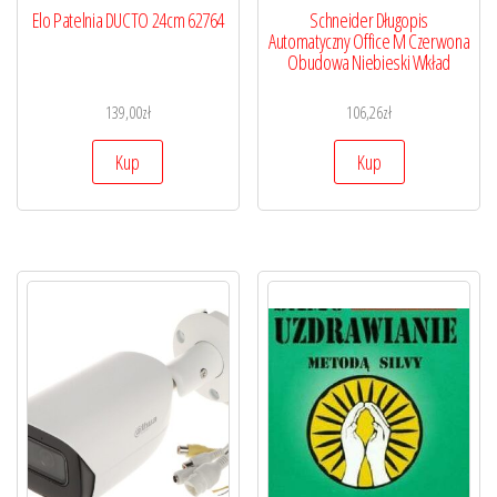
Elo Patelnia DUCTO 24cm 62764
Schneider Długopis
Automatyczny Office M Czerwona
Obudowa Niebieski Wkład
139,00
zł
106,26
zł
Kup
Kup