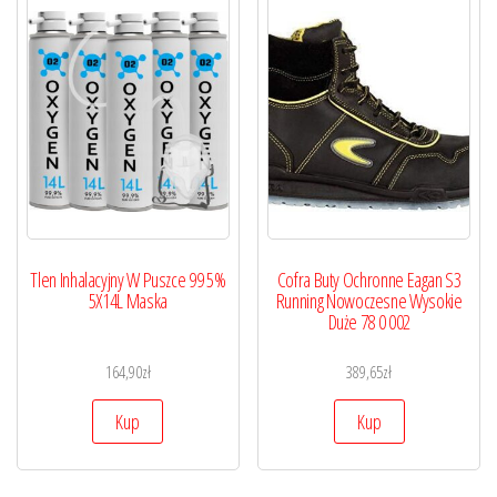
Tlen Inhalacyjny W Puszce 99 5%
Cofra Buty Ochronne Eagan S3
5X14L Maska
Running Nowoczesne Wysokie
Duże 78 0 002
164,90
zł
389,65
zł
Kup
Kup