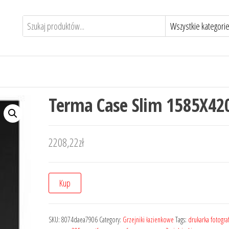
Terma Case Slim 1585X42
2208,22
zł
Kup
SKU:
8074daea7906
Category:
Grzejniki łazienkowe
Tags:
drukarka fotogra