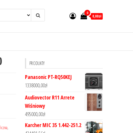
0
0,00zł
0
PRODUKTY
Panasonic PT-RQ50KEJ
1338000,00
zł
Audiovector R11 Arrete
Wiśniowy
495000,00
zł
Karcher MIC 35 1.442-251.2
ficzna
,