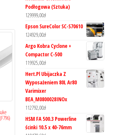
Podłogowa (Sztuka)
129999,00
zł
Epson SureColor SC-S70610
124929,00
zł
Argo Kobra Cyclone +
Compactor C-500
119925,00
zł
Hert.Pl Ubijaczka Z
Wyposażeniem 80L Ar80
Varimixer
BEA_M0800028INOx
112792,00
zł
suke
(F796)
HSM FA 500.3 Powerline
ścinki 10.5 x 40-76mm