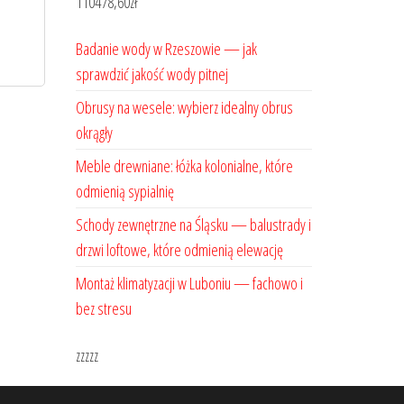
110478,60
zł
Badanie wody w Rzeszowie — jak
sprawdzić jakość wody pitnej
Obrusy na wesele: wybierz idealny obrus
okrągły
Meble drewniane: łóżka kolonialne, które
odmienią sypialnię
Schody zewnętrzne na Śląsku — balustrady i
drzwi loftowe, które odmienią elewację
Montaż klimatyzacji w Luboniu — fachowo i
bez stresu
zzzzz