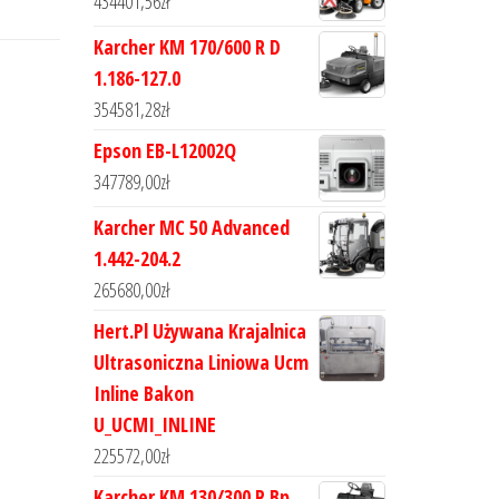
434401,56
zł
Karcher KM 170/600 R D
1.186-127.0
354581,28
zł
Epson EB-L12002Q
347789,00
zł
Karcher MC 50 Advanced
1.442-204.2
265680,00
zł
Hert.Pl Używana Krajalnica
Ultrasoniczna Liniowa Ucm
Inline Bakon
U_UCMI_INLINE
225572,00
zł
Karcher KM 130/300 R Bp