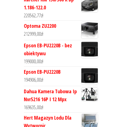
1.186-122.0
220562,77
zł
Optoma ZU2200
212999,00
zł
Epson EB-PU2220B - bez
obiektywu
199000,00
zł
Epson EB-PU2220B
194906,00
zł
Dahua Kamera Tubowa Ip
Nvr5216 16P I 12 Mpx
169635,00
zł
Hert Magazyn Lodu Dla
Wytwornic