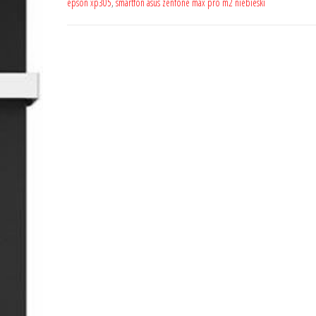
epson xp305
,
smartfon asus zenfone max pro m2 niebieski