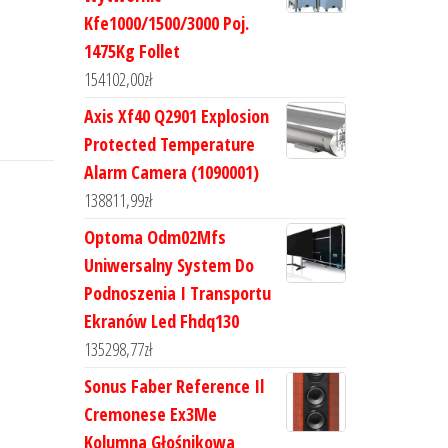
Kfe1000/1500/3000 Poj.
1475Kg Follet
154102,00
zł
Axis Xf40 Q2901 Explosion
Protected Temperature
Alarm Camera (1090001)
138811,99
zł
Optoma Odm02Mfs
Uniwersalny System Do
Podnoszenia I Transportu
Ekranów Led Fhdq130
135298,77
zł
Sonus Faber Reference Il
Cremonese Ex3Me
Kolumna Głośnikowa