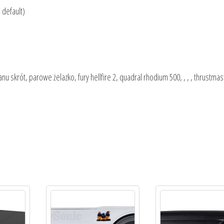
 default)
nu skrót, parowe żelazko, fury hellfire 2, quadral rhodium 500, , , , thrustmas