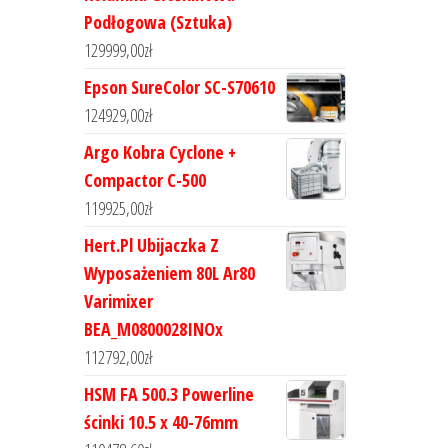
Podłogowa (Sztuka)
129999,00
zł
Epson SureColor SC-S70610
124929,00
zł
Argo Kobra Cyclone +
Compactor C-500
119925,00
zł
Hert.Pl Ubijaczka Z
Wyposażeniem 80L Ar80
Varimixer
BEA_M0800028INOx
112792,00
zł
HSM FA 500.3 Powerline
ścinki 10.5 x 40-76mm