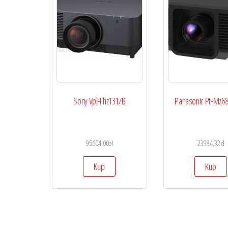
Sony Vpl-Fhz131/B
Panasonic Pt-Mz68
95604,00
zł
23984,32
zł
Kup
Kup