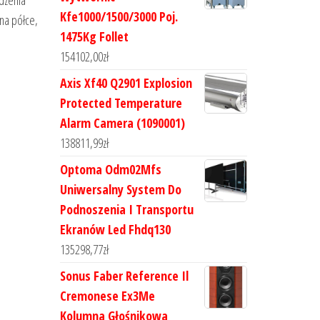
dzenia
Kfe1000/1500/3000 Poj.
na półce,
1475Kg Follet
154102,00
zł
Axis Xf40 Q2901 Explosion
Protected Temperature
Alarm Camera (1090001)
138811,99
zł
Optoma Odm02Mfs
Uniwersalny System Do
Podnoszenia I Transportu
Ekranów Led Fhdq130
135298,77
zł
Sonus Faber Reference Il
Cremonese Ex3Me
Kolumna Głośnikowa