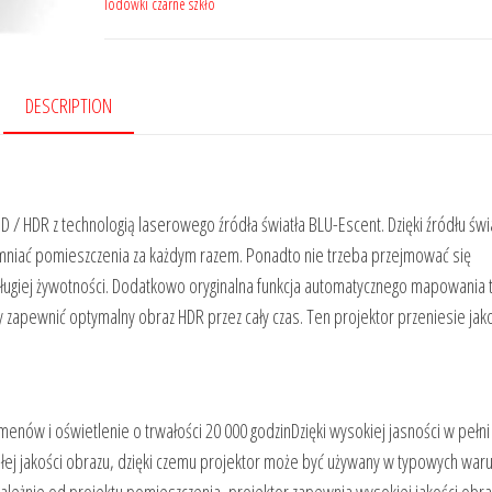
lodówki czarne szkło
DESCRIPTION
 HDR z technologią laserowego źródła światła BLU-Escent. Dzięki źródłu świ
emniać pomieszczenia za każdym razem. Ponadto nie trzeba przejmować się
długiej żywotności. Dodatkowo oryginalna funkcja automatycznego mapowania
zapewnić optymalny obraz HDR przez cały czas. Ten projektor przeniesie jak
enów i oświetlenie o trwałości 20 000 godzinDzięki wysokiej jasności w pełni
łej jakości obrazu, dzięki czemu projektor może być używany w typowych war