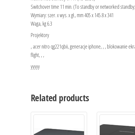
Switchover time 11 min. (To standby or networked standby;
Wymiary: szer. x wys. x gł., mm 405 x 145.8 x 341
Waga, kg 6.3
Projektory
, acer nitro qg221qbii, generacje iphone, , , blokowanie ekra
flight, , ,
yyyyy
Related products