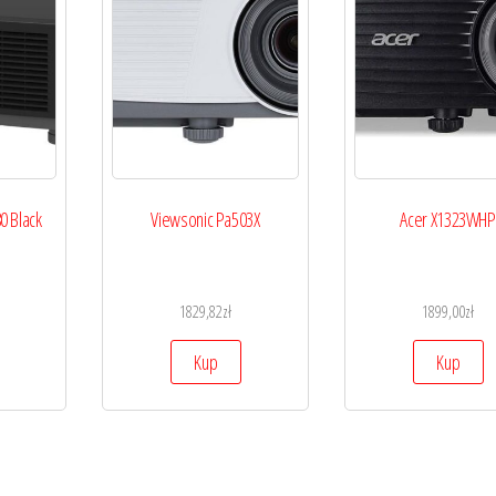
0 Black
Viewsonic Pa503X
Acer X1323WHP
1829,82
zł
1899,00
zł
Kup
Kup