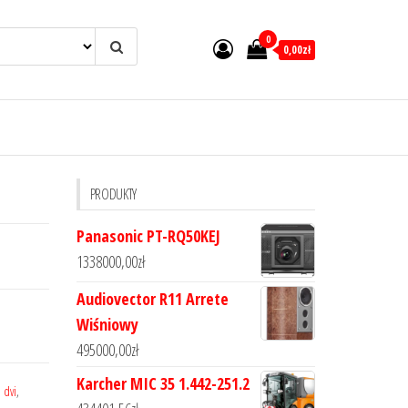
0
0,00zł
PRODUKTY
Panasonic PT-RQ50KEJ
1338000,00
zł
Audiovector R11 Arrete
Wiśniowy
495000,00
zł
Karcher MIC 35 1.442-251.2
 dvi
,