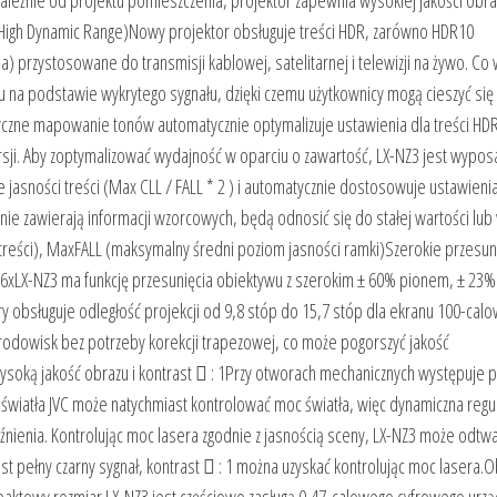
ezależnie od projektu pomieszczenia, projektor zapewnia wysokiej jakości obr
High Dynamic Range)Nowy projektor obsługuje treści HDR, zarówno HDR10
 przystosowane do transmisji kablowej, satelitarnej i telewizji na żywo. Co 
u na podstawie wykrytego sygnału, dzięki czemu użytkownicy mogą cieszyć się
tyczne mapowanie tonów automatycznie optymalizuje ustawienia dla treści HD
ersji. Aby zoptymalizować wydajność w oparciu o zawartość, LX-NZ3 jest wypo
sności treści (Max CLL / FALL * 2 ) i automatycznie dostosowuje ustawienia
e nie zawierają informacji wzorcowych, będą odnosić się do stałej wartości lu
 treści), MaxFALL (maksymalny średni poziom jasności ramki)Szerokie przesun
6xLX-NZ3 ma funkcję przesunięcia obiektywu z szerokim ± 60% pionem, ± 23%
y obsługuje odległość projekcji od 9,8 stóp do 15,7 stóp dla ekranu 100-cal
rodowisk bez potrzeby korekcji trapezowej, co może pogorszyć jakość
soką jakość obrazu i kontrast  : 1Przy otworach mechanicznych występuje
o światła JVC może natychmiast kontrolować moc światła, więc dynamiczna regu
źnienia. Kontrolując moc lasera zgodnie z jasnością sceny, LX-NZ3 może odtw
st pełny czarny sygnał, kontrast  : 1 można uzyskać kontrolując moc lasera.