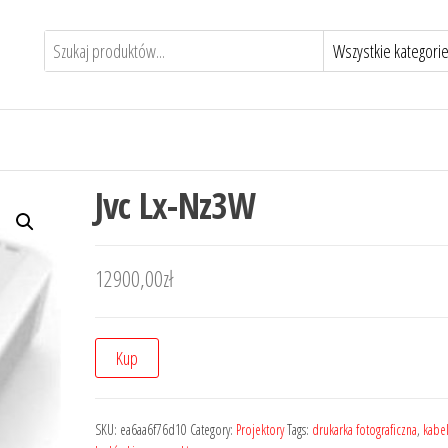
Jvc Lx-Nz3W
12900,00
zł
Kup
SKU:
ea6aa6f76d10
Category:
Projektory
Tags:
drukarka fotograficzna
,
kabel