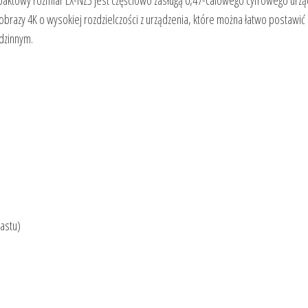
aktowy rozmiar LX-NZ3 jest częściowo zasługą 0,47-calowego cyfrowego urzą
razy 4K o wysokiej rozdzielczości z urządzenia, które można łatwo postawić 
odzinnym.
astu)