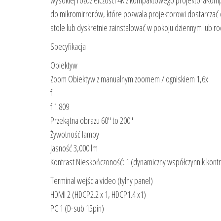
wysokiej rozdzielczości 4K z kompaktowego projektoraKomp
do mikromirrorów, które pozwala projektorowi dostarczać ob
stole lub dyskretnie zainstalować w pokoju dziennym lub r
Specyfikacja
Obiektyw
Zoom Obiektyw z manualnym zoomem / ogniskiem 1,6x
f
f 1.809
Przekątna obrazu 60″ to 200″
Żywotność lampy
Jasność 3,000 lm
Kontrast Nieskończoność: 1 (dynamiczny współczynnik kontr
Terminal wejścia video (tylny panel)
HDMI 2 (HDCP2.2 x 1, HDCP1.4 x1)
PC 1 (D-sub 15pin)