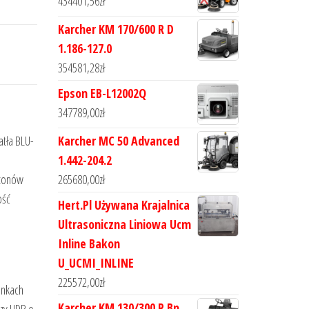
434401,56
zł
Karcher KM 170/600 R D
1.186-127.0
354581,28
zł
Epson EB-L12002Q
347789,00
zł
Karcher MC 50 Advanced
atła BLU-
1.442-204.2
265680,00
zł
 tonów
ość
Hert.Pl Używana Krajalnica
Ultrasoniczna Liniowa Ucm
Inline Bakon
U_UCMI_INLINE
225572,00
zł
unkach
Karcher KM 130/300 R Bp