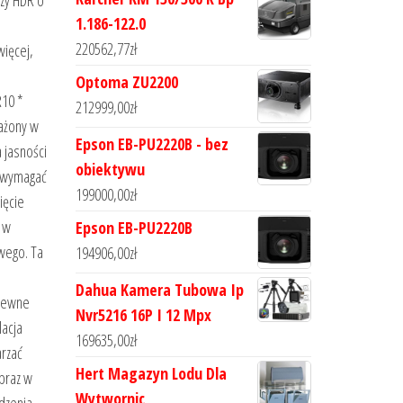
azy HDR o
1.186-122.0
220562,77
zł
więcej,
Optoma ZU2200
R10 *
212999,00
zł
sażony w
Epson EB-PU2220B - bez
 jasności
obiektywu
b wymagać
199000,00
zł
ięcie
 w
Epson EB-PU2220B
owego. Ta
194906,00
zł
Dahua Kamera Tubowa Ip
 pewne
Nvr5216 16P I 12 Mpx
lacja
169635,00
zł
arzać
Hert Magazyn Lodu Dla
Obraz w
Wytwornic