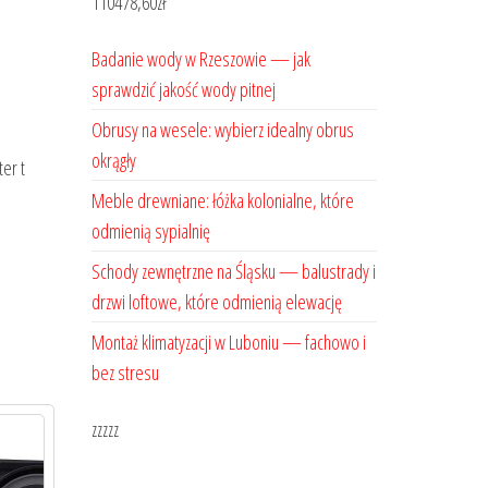
110478,60
zł
Badanie wody w Rzeszowie — jak
sprawdzić jakość wody pitnej
Obrusy na wesele: wybierz idealny obrus
okrągły
ter t
Meble drewniane: łóżka kolonialne, które
odmienią sypialnię
Schody zewnętrzne na Śląsku — balustrady i
drzwi loftowe, które odmienią elewację
Montaż klimatyzacji w Luboniu — fachowo i
bez stresu
zzzzz