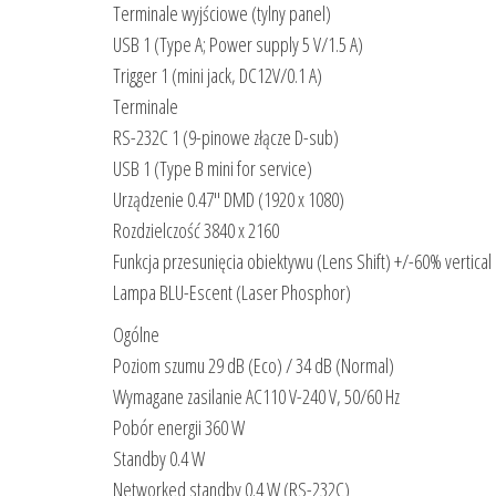
Terminale wyjściowe (tylny panel)
USB 1 (Type A; Power supply 5 V/1.5 A)
Trigger 1 (mini jack, DC12V/0.1 A)
Terminale
RS-232C 1 (9-pinowe złącze D-sub)
USB 1 (Type B mini for service)
Urządzenie 0.47″ DMD (1920 x 1080)
Rozdzielczość 3840 x 2160
Funkcja przesunięcia obiektywu (Lens Shift) +/-60% vertical
Lampa BLU-Escent (Laser Phosphor)
Ogólne
Poziom szumu 29 dB (Eco) / 34 dB (Normal)
Wymagane zasilanie AC110 V-240 V, 50/60 Hz
Pobór energii 360 W
Standby 0.4 W
Networked standby 0.4 W (RS-232C)