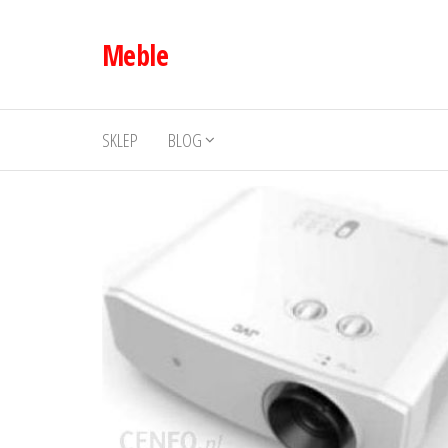
Przejdź
do
Meble
treści
SKLEP
BLOG