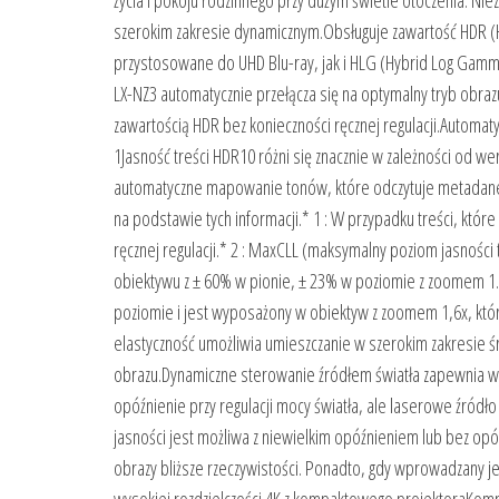
życia i pokoju rodzinnego przy dużym świetle otoczenia. Ni
szerokim zakresie dynamicznym.Obsługuje zawartość HDR (
przystosowane do UHD Blu-ray, jak i HLG (Hybrid Log Gamma)
LX-NZ3 automatycznie przełącza się na optymalny tryb obraz
zawartością HDR bez konieczności ręcznej regulacji.Automa
1Jasność treści HDR10 różni się znacznie w zależności od w
automatyczne mapowanie tonów, które odczytuje metadane ja
na podstawie tych informacji.* 1 : W przypadku treści, któr
ręcznej regulacji.* 2 : MaxCLL (maksymalny poziom jasności
obiektywu z ± 60% w pionie, ± 23% w poziomie z zoomem 1.
poziomie i jest wyposażony w obiektyw z zoomem 1,6x, któr
elastyczność umożliwia umieszczanie w szerokim zakresie ś
obrazu.Dynamiczne sterowanie źródłem światła zapewnia wy
opóźnienie przy regulacji mocy światła, ale laserowe źródł
jasności jest możliwa z niewielkim opóźnieniem lub bez opó
obrazy bliższe rzeczywistości. Ponadto, gdy wprowadzany je