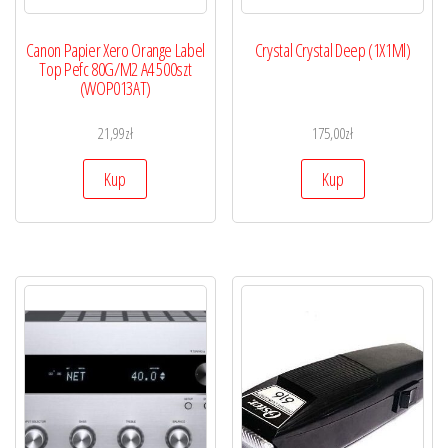
Canon Papier Xero Orange Label
Crystal Crystal Deep (1X1Ml)
Top Pefc 80G/M2 A4 500szt
(WOP013AT)
21,99
zł
175,00
zł
Kup
Kup