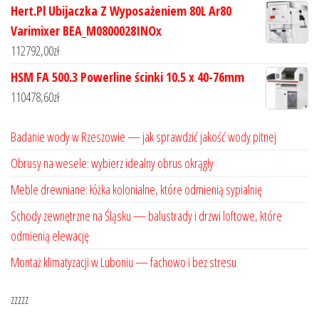
Hert.Pl Ubijaczka Z Wyposażeniem 80L Ar80
Varimixer BEA_M0800028INOx
112792,00
zł
HSM FA 500.3 Powerline ścinki 10.5 x 40-76mm
110478,60
zł
Badanie wody w Rzeszowie — jak sprawdzić jakość wody pitnej
Obrusy na wesele: wybierz idealny obrus okrągły
Meble drewniane: łóżka kolonialne, które odmienią sypialnię
Schody zewnętrzne na Śląsku — balustrady i drzwi loftowe, które
odmienią elewację
Montaż klimatyzacji w Luboniu — fachowo i bez stresu
zzzzz