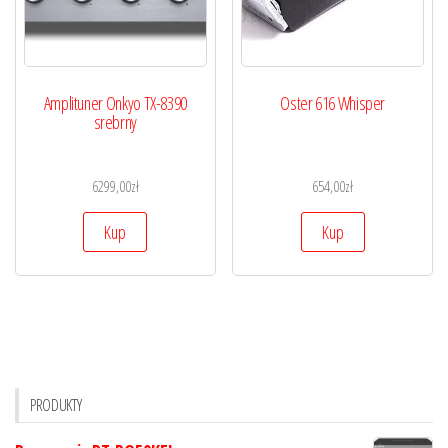
Amplituner Onkyo TX-8390
Oster 616 Whisper
srebrny
6299,00
zł
654,00
zł
Kup
Kup
PRODUKTY