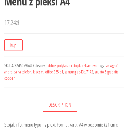
Menu z pleksi A4
17,24
zł
Kup
SKU:
4a32d5059b49
Category:
Tablice potykacze i stojaki reklamowe
Tags:
jak wgrać
androida na telefon
,
klucz m
,
office 365 e1
,
samsung ue43tu7172
,
suunto 5 graphite
copper
DESCRIPTION
Stojak info, menu typu T z plexi. Format kartki A4 w poziomie (21 cm x