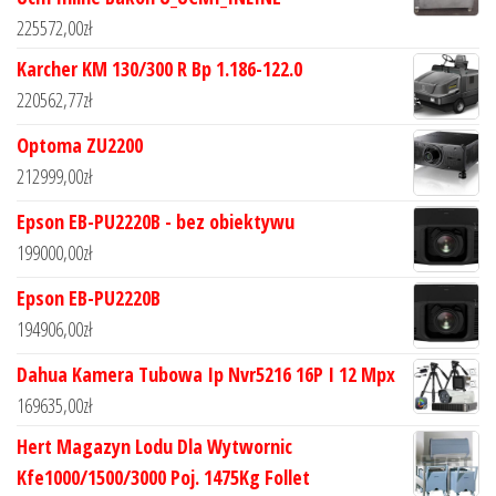
225572,00
zł
Karcher KM 130/300 R Bp 1.186-122.0
220562,77
zł
Optoma ZU2200
212999,00
zł
Epson EB-PU2220B - bez obiektywu
199000,00
zł
Epson EB-PU2220B
194906,00
zł
Dahua Kamera Tubowa Ip Nvr5216 16P I 12 Mpx
169635,00
zł
Hert Magazyn Lodu Dla Wytwornic
Kfe1000/1500/3000 Poj. 1475Kg Follet