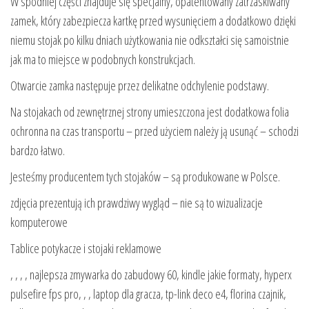
W spodniej części znajduje się specjalny, opatentowany zatrzaskiwany
zamek, który zabezpiecza kartkę przed wysunięciem a dodatkowo dzięki
niemu stojak po kilku dniach użytkowania nie odkształci się samoistnie
jak ma to miejsce w podobnych konstrukcjach.
Otwarcie zamka następuje przez delikatne odchylenie podstawy.
Na stojakach od zewnętrznej strony umieszczona jest dodatkowa folia
ochronna na czas transportu – przed użyciem należy ją usunąć – schodzi
bardzo łatwo.
Jesteśmy producentem tych stojaków – są produkowane w Polsce.
zdjęcia prezentują ich prawdziwy wygląd – nie są to wizualizacje
komputerowe
Tablice potykacze i stojaki reklamowe
, , , , najlepsza zmywarka do zabudowy 60, kindle jakie formaty, hyperx
pulsefire fps pro, , , laptop dla gracza, tp-link deco e4, florina czajnik,