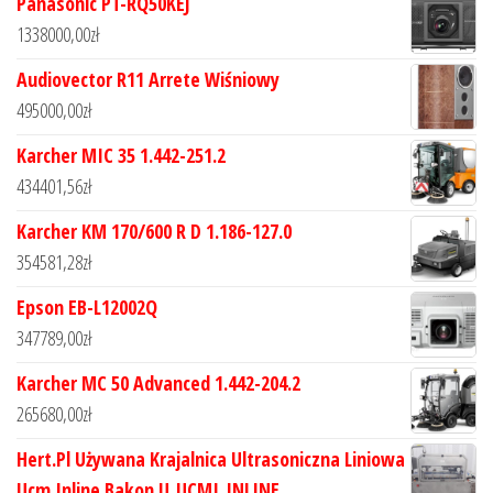
Panasonic PT-RQ50KEJ
1338000,00
zł
Audiovector R11 Arrete Wiśniowy
495000,00
zł
Karcher MIC 35 1.442-251.2
434401,56
zł
Karcher KM 170/600 R D 1.186-127.0
354581,28
zł
Epson EB-L12002Q
347789,00
zł
Karcher MC 50 Advanced 1.442-204.2
265680,00
zł
Hert.Pl Używana Krajalnica Ultrasoniczna Liniowa
Ucm Inline Bakon U_UCMI_INLINE