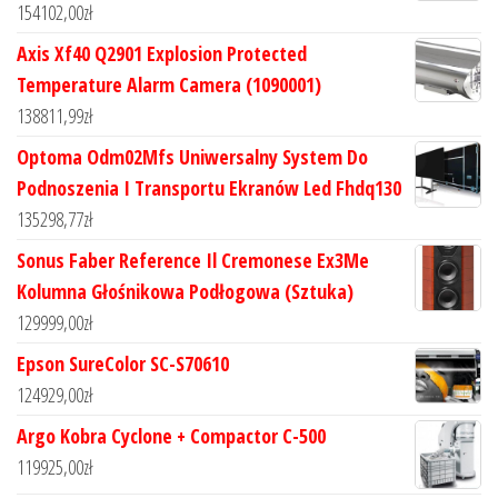
154102,00
zł
Axis Xf40 Q2901 Explosion Protected
Temperature Alarm Camera (1090001)
138811,99
zł
Optoma Odm02Mfs Uniwersalny System Do
Podnoszenia I Transportu Ekranów Led Fhdq130
135298,77
zł
Sonus Faber Reference Il Cremonese Ex3Me
Kolumna Głośnikowa Podłogowa (Sztuka)
129999,00
zł
Epson SureColor SC-S70610
124929,00
zł
Argo Kobra Cyclone + Compactor C-500
119925,00
zł