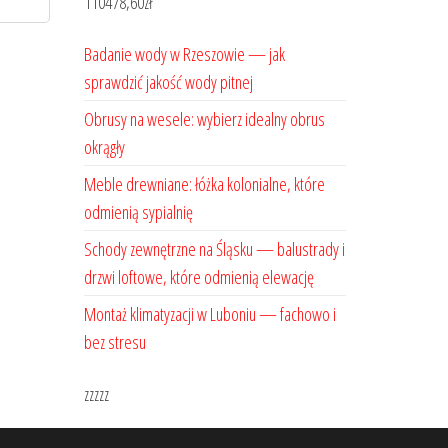
110478,60
zł
Badanie wody w Rzeszowie — jak
sprawdzić jakość wody pitnej
Obrusy na wesele: wybierz idealny obrus
okrągły
Meble drewniane: łóżka kolonialne, które
odmienią sypialnię
Schody zewnętrzne na Śląsku — balustrady i
drzwi loftowe, które odmienią elewację
Montaż klimatyzacji w Luboniu — fachowo i
bez stresu
zzzzz