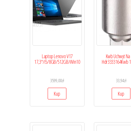
Laptop Lenovo V17
Kwb Uchwyt Na 
17,3″/i5/8GB/512GB/Win10
Hdr3333164Kwb 1
3599,00
zł
33,94
zł
Kup
Kup