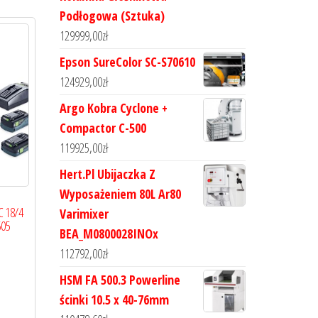
Podłogowa (Sztuka)
129999,00
zł
Epson SureColor SC-S70610
124929,00
zł
Argo Kobra Cyclone +
Compactor C-500
119925,00
zł
Hert.Pl Ubijaczka Z
Wyposażeniem 80L Ar80
C 18/4
Varimixer
605
BEA_M0800028INOx
112792,00
zł
HSM FA 500.3 Powerline
ścinki 10.5 x 40-76mm