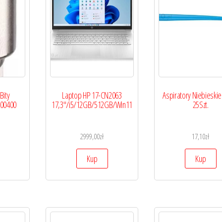
Bity
Laptop HP 17-CN2063
Aspiratory Niebieskie
00400
17,3″/i5/12GB/512GB/Win11
25Szt.
2999,00
zł
17,10
zł
Kup
Kup