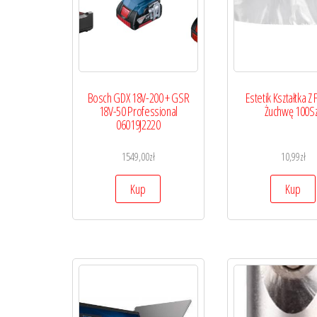
Bosch GDX 18V-200 + GSR
Estetik Kształtka Z 
18V-50 Professional
Żuchwę 100Sz
06019J2220
1549,00
zł
10,99
zł
Kup
Kup