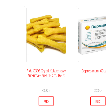
Alda G396 Gryzak Kolagenowy
Depresanum, 60 ta
Kurkuma + Yuka 12 Cm. 16Szt.
48,22
zł
23,34
zł
Kup
Kup