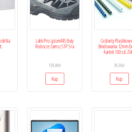
Folii Na
Lahti Pro Lptomf45 Buty
Grzbiety Plastikow
t.
Robocze Zamsz S1P Sra
Bindowania 12mm D
Kartek 100 szt. Żół
139,00
zł
39,36
zł
Kup
Kup