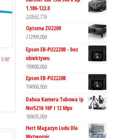
1.186-122.0
220562,77
zł
Optoma ZU2200
212999,00
zł
Epson EB-PU2220B - bez
obiektywu
 1/16″
199000,00
zł
Epson EB-PU2220B
194906,00
zł
Dahua Kamera Tubowa Ip
Nvr5216 16P I 12 Mpx
169635,00
zł
Hert Magazyn Lodu Dla
Wytwornic