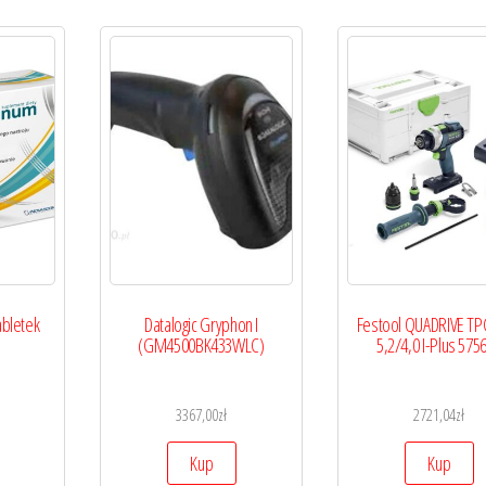
bletek
Datalogic Gryphon I
Festool QUADRIVE TP
(GM4500BK433WLC)
5,2/4,0 I-Plus 575
3367,00
zł
2721,04
zł
Kup
Kup