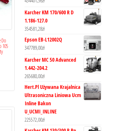
434401,56
zł
Karcher KM 170/600 R D
1.186-127.0
354581,28
zł
Epson EB-L12002Q
e Do
o 105
347789,00
zł
ty
Karcher MC 50 Advanced
1.442-204.2
265680,00
zł
Hert.Pl Używana Krajalnica
Ultrasoniczna Liniowa Ucm
Inline Bakon
U_UCMI_INLINE
225572,00
zł
Karcher KM 130/300 R Bp