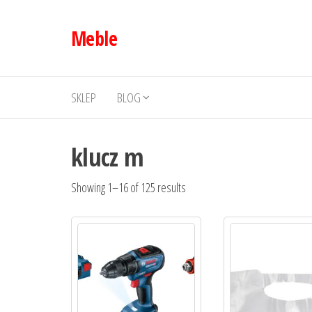
Przejdź
do
Meble
treści
SKLEP
BLOG
klucz m
Showing 1–16 of 125 results