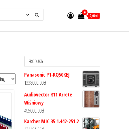
0
0,00zł
PRODUKTY
Panasonic PT-RQ50KEJ
1338000,00
zł
Audiovector R11 Arrete
Wiśniowy
495000,00
zł
Karcher MIC 35 1.442-251.2