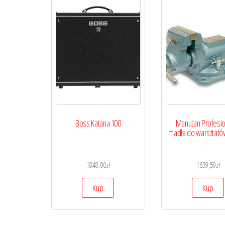
Boss Katana 100
Manutan Profesi
imadła do warsztató
1848,00
zł
1639,59
zł
Kup
Kup