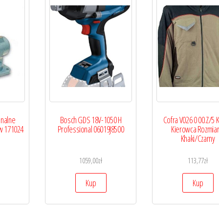
onalne
Bosch GDS 18V-1050 H
Cofra V026 0 00.Z/5 
w 171024
Professional 06019J8500
Kierowca Rozmiar 
Khaki/Czarny
1059,00
zł
113,77
zł
Kup
Kup