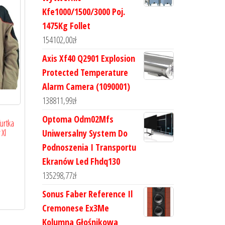
Kfe1000/1500/3000 Poj.
1475Kg Follet
154102,00
zł
Axis Xf40 Q2901 Explosion
Protected Temperature
Alarm Camera (1090001)
138811,99
zł
Optoma Odm02Mfs
Kurtka
Xl
Uniwersalny System Do
Podnoszenia I Transportu
Ekranów Led Fhdq130
135298,77
zł
Sonus Faber Reference Il
Cremonese Ex3Me
Kolumna Głośnikowa