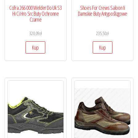
Cofra 266 000 Welder Do Uk S3
Shoes For Crews Saloon Ii
Hi Ci Hro Src Buty Ochronne
Damskie Buty Antypoślizgowe
Czarne
320,09
zł
235,50
zł
Kup
Kup