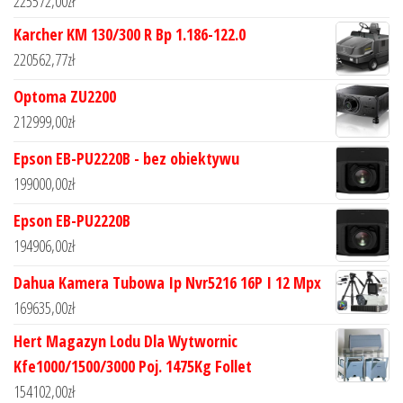
225572,00
zł
Karcher KM 130/300 R Bp 1.186-122.0
220562,77
zł
Optoma ZU2200
212999,00
zł
Epson EB-PU2220B - bez obiektywu
199000,00
zł
Epson EB-PU2220B
194906,00
zł
Dahua Kamera Tubowa Ip Nvr5216 16P I 12 Mpx
169635,00
zł
Hert Magazyn Lodu Dla Wytwornic
Kfe1000/1500/3000 Poj. 1475Kg Follet
154102,00
zł