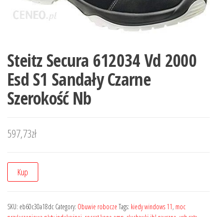
Steitz Secura 612034 Vd 2000
Esd S1 Sandały Czarne
Szerokość Nb
597,73
zł
Kup
SKU:
eb60c30a18dc
Category:
Obuwie robocze
Tags:
kiedy windows 11
,
moc