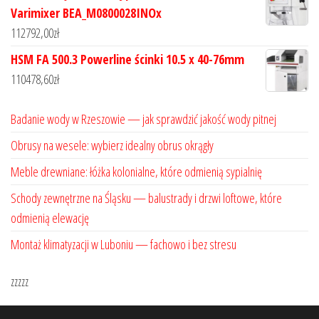
Varimixer BEA_M0800028INOx
112792,00
zł
HSM FA 500.3 Powerline ścinki 10.5 x 40-76mm
110478,60
zł
Badanie wody w Rzeszowie — jak sprawdzić jakość wody pitnej
Obrusy na wesele: wybierz idealny obrus okrągły
Meble drewniane: łóżka kolonialne, które odmienią sypialnię
Schody zewnętrzne na Śląsku — balustrady i drzwi loftowe, które
odmienią elewację
Montaż klimatyzacji w Luboniu — fachowo i bez stresu
zzzzz