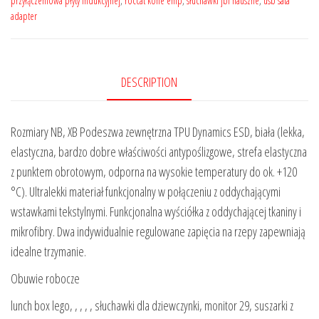
przyłączeniowa płyty indukcyjnej
,
roccat kone emp
,
słuchawki jbl nauszne
,
usb sata
adapter
DESCRIPTION
Rozmiary NB, XB Podeszwa zewnętrzna TPU Dynamics ESD, biała (lekka,
elastyczna, bardzo dobre właściwości antypoślizgowe, strefa elastyczna
z punktem obrotowym, odporna na wysokie temperatury do ok. +120
°C). Ultralekki materiał funkcjonalny w połączeniu z oddychającymi
wstawkami tekstylnymi. Funkcjonalna wyściółka z oddychającej tkaniny i
mikrofibry. Dwa indywidualnie regulowane zapięcia na rzepy zapewniają
idealne trzymanie.
Obuwie robocze
lunch box lego, , , , , słuchawki dla dziewczynki, monitor 29, suszarki z