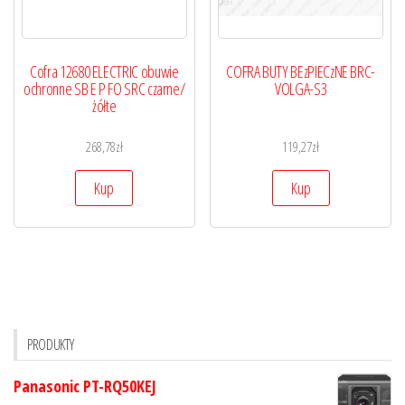
Cofra 12680 ELECTRIC obuwie
COFRA BUTY BEzPIECzNE BRC-
ochronne SB E P FO SRC czarne/
VOLGA-S3
żółte
268,78
zł
119,27
zł
Kup
Kup
PRODUKTY
Panasonic PT-RQ50KEJ