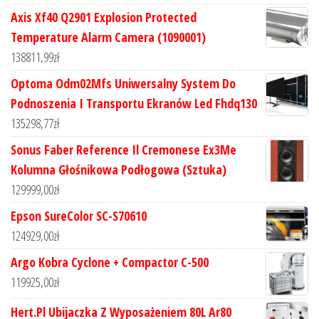
Axis Xf40 Q2901 Explosion Protected
Temperature Alarm Camera (1090001)
138811,99
zł
Optoma Odm02Mfs Uniwersalny System Do
Podnoszenia I Transportu Ekranów Led Fhdq130
135298,77
zł
Sonus Faber Reference Il Cremonese Ex3Me
Kolumna Głośnikowa Podłogowa (Sztuka)
129999,00
zł
Epson SureColor SC-S70610
124929,00
zł
Argo Kobra Cyclone + Compactor C-500
119925,00
zł
Hert.Pl Ubijaczka Z Wyposażeniem 80L Ar80