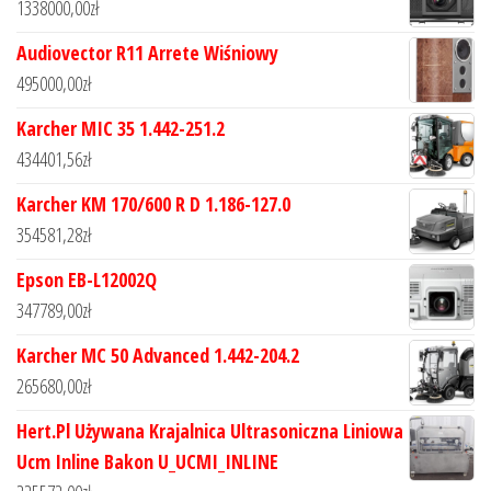
1338000,00
zł
Audiovector R11 Arrete Wiśniowy
495000,00
zł
Karcher MIC 35 1.442-251.2
434401,56
zł
Karcher KM 170/600 R D 1.186-127.0
354581,28
zł
Epson EB-L12002Q
347789,00
zł
Karcher MC 50 Advanced 1.442-204.2
265680,00
zł
Hert.Pl Używana Krajalnica Ultrasoniczna Liniowa
Ucm Inline Bakon U_UCMI_INLINE