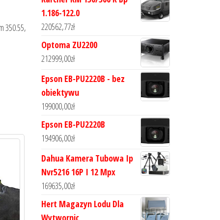
1.186-122.0
220562,77
zł
am 350.55,
Optoma ZU2200
212999,00
zł
Epson EB-PU2220B - bez
obiektywu
199000,00
zł
Epson EB-PU2220B
194906,00
zł
Dahua Kamera Tubowa Ip
Nvr5216 16P I 12 Mpx
169635,00
zł
Hert Magazyn Lodu Dla
Wytwornic