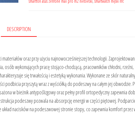
smartfon asus zenfone max pro m2 niebieski
,
smartwatch męski nfc
DESCRIPTION
 materiałów oraz przy użyciu najnowocześniejszej technologii. Zaprojektowan
a, osób wykonujących pracę stojąco-chodzącą, pracowników chłodni, rzeźni, 
arakteryzuje się trwałością i estetyką wykonania. Wykonane ze skór naturaln
ści podbicia przyszytą wraz z wyściółką do podeszwy na całym jej obwodzie.
żona w bieżnik antypoślizgowy oraz pełny profil ortopedyczny zapewnia do
trukcja podeszwy pozwala na absorpcję energii w części piętowej. Podparcie
ie układ nacisków na podeszwowej stronie stopy, co zapewnia komfort przez 