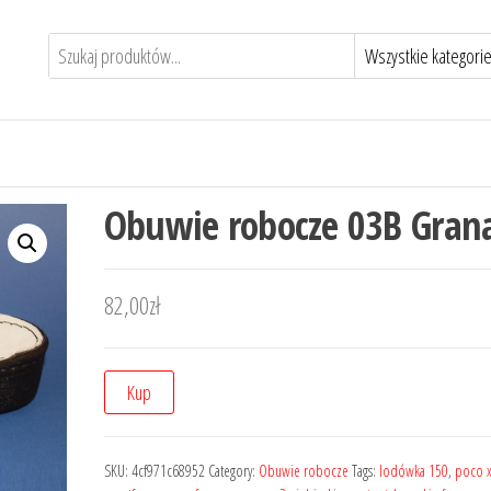
Obuwie robocze 03B Gran
82,00
zł
Kup
SKU:
4cf971c68952
Category:
Obuwie robocze
Tags:
lodówka 150
,
poco x