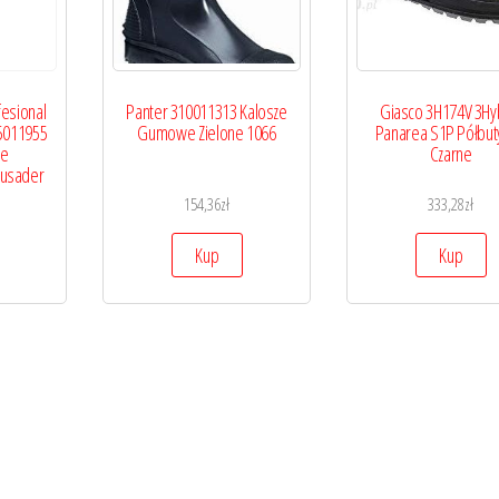
fesional
Panter 310011313 Kalosze
Giasco 3H174V 3Hy
15011955
Gumowe Zielone 1066
Panarea S1P Półbut
we
Czarne
rusader
154,36
zł
333,28
zł
Kup
Kup