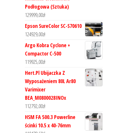
Podłogowa (Sztuka)
129999,00
zł
Epson SureColor SC-S70610
124929,00
zł
Argo Kobra Cyclone +
Compactor C-500
119925,00
zł
Hert.Pl Ubijaczka Z
Wyposażeniem 80L Ar80
Varimixer
BEA_M0800028INOx
112792,00
zł
HSM FA 500.3 Powerline
ścinki 10.5 x 40-76mm