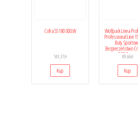
Cofra 55180 000.W
Wolfpack Linea Pro
Professional Line 
Buty Sporto
Bezpieczeństwo C
S1P Czarne
501,37
zł
89,66
zł
Kup
Kup