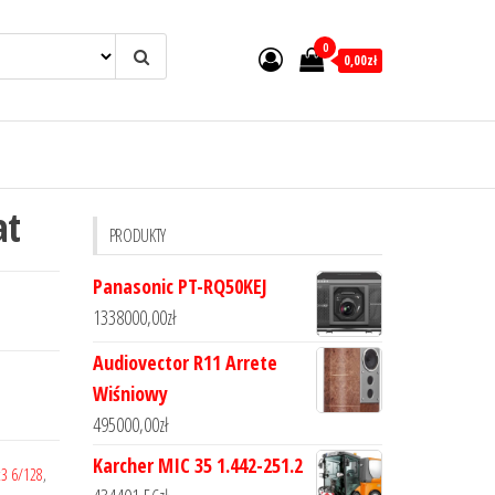
0
0,00zł
at
PRODUKTY
Panasonic PT-RQ50KEJ
1338000,00
zł
Audiovector R11 Arrete
Wiśniowy
495000,00
zł
Karcher MIC 35 1.442-251.2
3 6/128
,