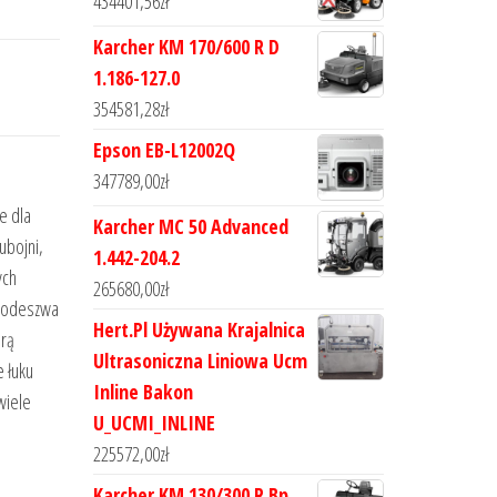
434401,56
zł
Karcher KM 170/600 R D
1.186-127.0
354581,28
zł
Epson EB-L12002Q
347789,00
zł
e dla
Karcher MC 50 Advanced
ubojni,
1.442-204.2
ych
265680,00
zł
 Podeszwa
Hert.Pl Używana Krajalnica
brą
Ultrasoniczna Liniowa Ucm
 łuku
Inline Bakon
wiele
U_UCMI_INLINE
225572,00
zł
Karcher KM 130/300 R Bp