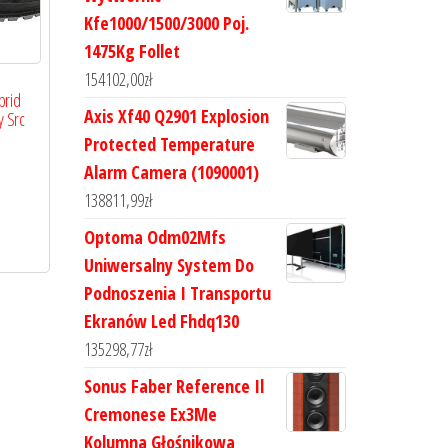
Kfe1000/1500/3000 Poj.
1475Kg Follet
154102,00
zł
brid
Axis Xf40 Q2901 Explosion
y Src
Protected Temperature
Alarm Camera (1090001)
138811,99
zł
Optoma Odm02Mfs
Uniwersalny System Do
Podnoszenia I Transportu
Ekranów Led Fhdq130
135298,77
zł
Sonus Faber Reference Il
Cremonese Ex3Me
Kolumna Głośnikowa