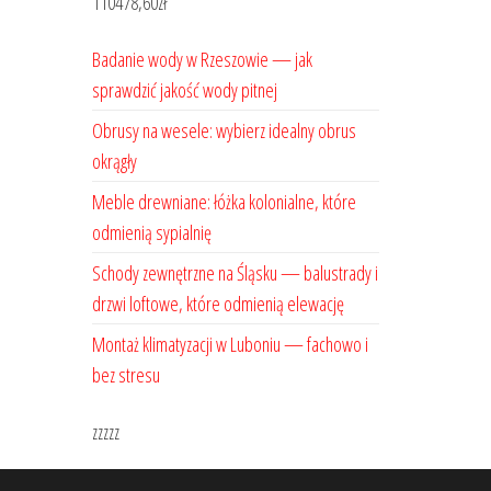
110478,60
zł
Badanie wody w Rzeszowie — jak
sprawdzić jakość wody pitnej
Obrusy na wesele: wybierz idealny obrus
okrągły
Meble drewniane: łóżka kolonialne, które
odmienią sypialnię
Schody zewnętrzne na Śląsku — balustrady i
drzwi loftowe, które odmienią elewację
Montaż klimatyzacji w Luboniu — fachowo i
bez stresu
zzzzz