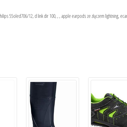
hilips 55oled706/12, d link dir 100, , , apple earpods ze złączem lightning, ec