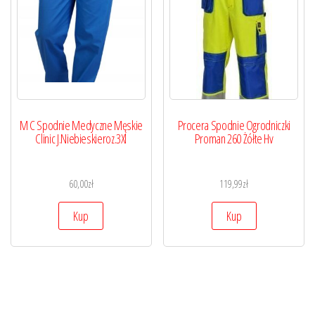
M C Spodnie Medyczne Męskie
Procera Spodnie Ogrodniczki
Clinic J.Niebieskieroz.3Xl
Proman 260 Żółte Hv
60,00
zł
119,99
zł
Kup
Kup