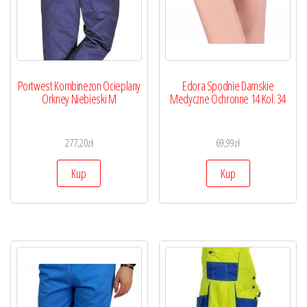
Portwest Kombinezon Ocieplany
Edora Spodnie Damskie
Orkney Niebieski M
Medyczne Ochronne 14 Kol. 34
277,20
zł
69,99
zł
Kup
Kup