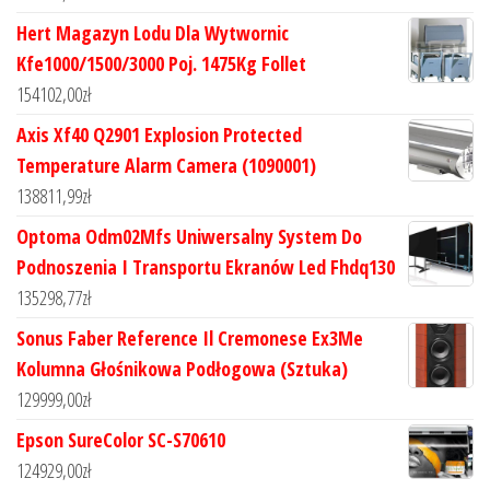
Hert Magazyn Lodu Dla Wytwornic
Kfe1000/1500/3000 Poj. 1475Kg Follet
154102,00
zł
Axis Xf40 Q2901 Explosion Protected
Temperature Alarm Camera (1090001)
138811,99
zł
Optoma Odm02Mfs Uniwersalny System Do
Podnoszenia I Transportu Ekranów Led Fhdq130
135298,77
zł
Sonus Faber Reference Il Cremonese Ex3Me
Kolumna Głośnikowa Podłogowa (Sztuka)
129999,00
zł
Epson SureColor SC-S70610
124929,00
zł