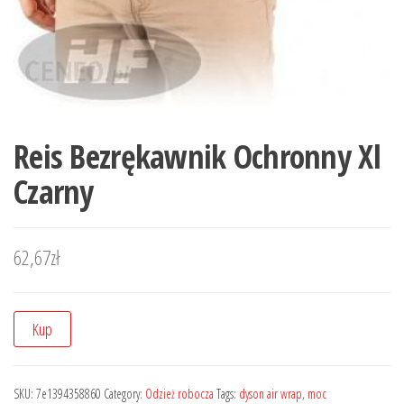
Reis Bezrękawnik Ochronny Xl
Czarny
62,67
zł
Kup
SKU:
7e1394358860
Category:
Odzież robocza
Tags:
dyson air wrap
,
moc