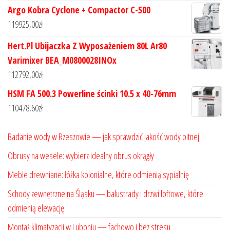
Argo Kobra Cyclone + Compactor C-500
119925,00
zł
Hert.Pl Ubijaczka Z Wyposażeniem 80L Ar80
Varimixer BEA_M0800028INOx
112792,00
zł
HSM FA 500.3 Powerline ścinki 10.5 x 40-76mm
110478,60
zł
Badanie wody w Rzeszowie — jak sprawdzić jakość wody pitnej
Obrusy na wesele: wybierz idealny obrus okrągły
Meble drewniane: łóżka kolonialne, które odmienią sypialnię
Schody zewnętrzne na Śląsku — balustrady i drzwi loftowe, które
odmienią elewację
Montaż klimatyzacji w Luboniu — fachowo i bez stresu