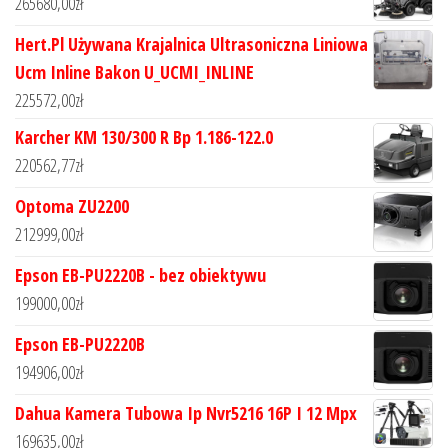
265680,00
zł
Hert.Pl Używana Krajalnica Ultrasoniczna Liniowa
Ucm Inline Bakon U_UCMI_INLINE
225572,00
zł
Karcher KM 130/300 R Bp 1.186-122.0
220562,77
zł
Optoma ZU2200
212999,00
zł
Epson EB-PU2220B - bez obiektywu
199000,00
zł
Epson EB-PU2220B
194906,00
zł
Dahua Kamera Tubowa Ip Nvr5216 16P I 12 Mpx
169635,00
zł