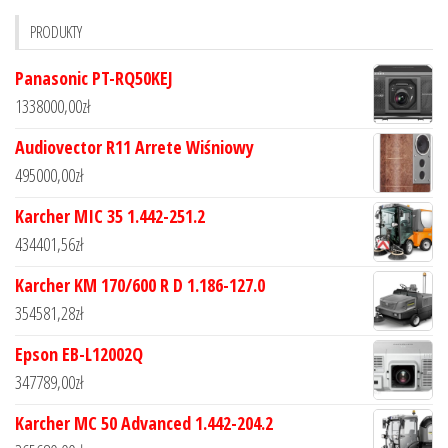
PRODUKTY
Panasonic PT-RQ50KEJ
1338000,00
zł
Audiovector R11 Arrete Wiśniowy
495000,00
zł
Karcher MIC 35 1.442-251.2
434401,56
zł
Karcher KM 170/600 R D 1.186-127.0
354581,28
zł
Epson EB-L12002Q
347789,00
zł
Karcher MC 50 Advanced 1.442-204.2