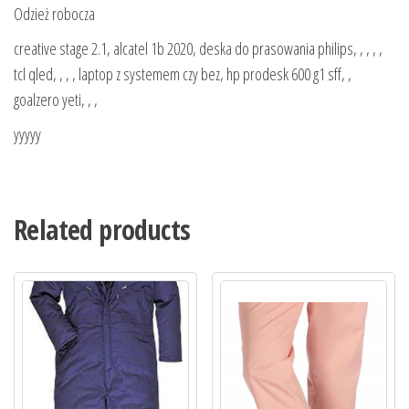
Odzież robocza
creative stage 2.1, alcatel 1b 2020, deska do prasowania philips, , , , ,
tcl qled, , , , laptop z systemem czy bez, hp prodesk 600 g1 sff, ,
goalzero yeti, , ,
yyyyy
Related products