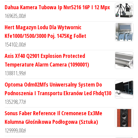
Dahua Kamera Tubowa Ip Nvr5216 16P I 12 Mpx
169635,00
zł
Hert Magazyn Lodu Dla Wytwornic
Kfe1000/1500/3000 Poj. 1475Kg Follet
154102,00
zł
Axis Xf40 Q2901 Explosion Protected
Temperature Alarm Camera (1090001)
138811,99
zł
Optoma Odm02Mfs Uniwersalny System Do
Podnoszenia I Transportu Ekranów Led Fhdq130
135298,77
zł
Sonus Faber Reference Il Cremonese Ex3Me
Kolumna Głośnikowa Podłogowa (Sztuka)
129999,00
zł