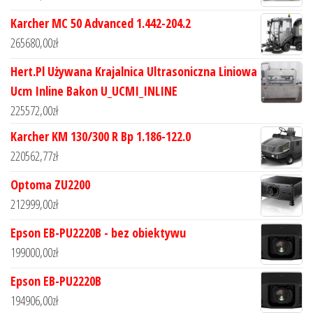
Karcher MC 50 Advanced 1.442-204.2
265680,00
zł
Hert.Pl Używana Krajalnica Ultrasoniczna Liniowa
Ucm Inline Bakon U_UCMI_INLINE
225572,00
zł
Karcher KM 130/300 R Bp 1.186-122.0
220562,77
zł
Optoma ZU2200
212999,00
zł
Epson EB-PU2220B - bez obiektywu
199000,00
zł
Epson EB-PU2220B
194906,00
zł