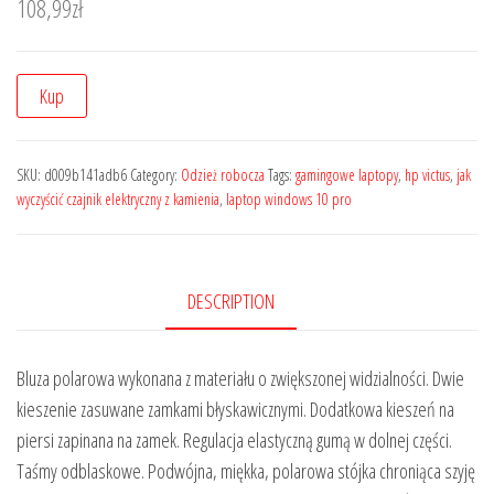
108,99
zł
Kup
SKU:
d009b141adb6
Category:
Odzież robocza
Tags:
gamingowe laptopy
,
hp victus
,
jak
wyczyścić czajnik elektryczny z kamienia
,
laptop windows 10 pro
DESCRIPTION
Bluza polarowa wykonana z materiału o zwiększonej widzialności. Dwie
kieszenie zasuwane zamkami błyskawicznymi. Dodatkowa kieszeń na
piersi zapinana na zamek. Regulacja elastyczną gumą w dolnej części.
Taśmy odblaskowe. Podwójna, miękka, polarowa stójka chroniąca szyję