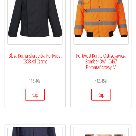
Bluza Kucharska Lekka Portwest
Portwest Kurtka Ostrzegawcza
C838 Xxl Czarna
Bomber 3W1 C467
Pomarańczowy M
116,40
zł
412,45
zł
Kup
Kup