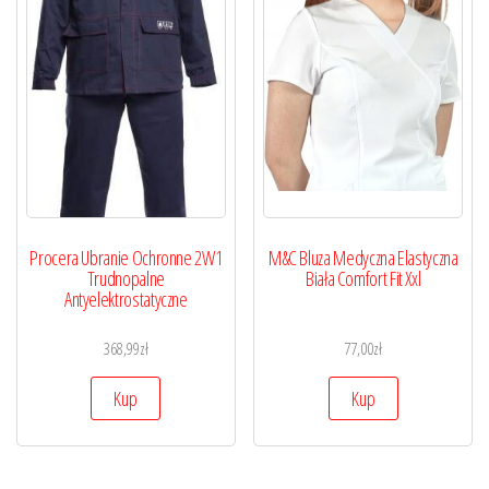
Procera Ubranie Ochronne 2W1
M&C Bluza Medyczna Elastyczna
Trudnopalne
Biała Comfort Fit Xxl
Antyelektrostatyczne
368,99
zł
77,00
zł
Kup
Kup