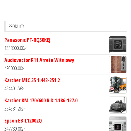
PRODUKTY
Panasonic PT-RQ50KEJ
1338000,00
zł
Audiovector R11 Arrete Wiśniowy
495000,00
zł
Karcher MIC 35 1.442-251.2
434401,56
zł
Karcher KM 170/600 R D 1.186-127.0
354581,28
zł
Epson EB-L12002Q
347789,00
zł