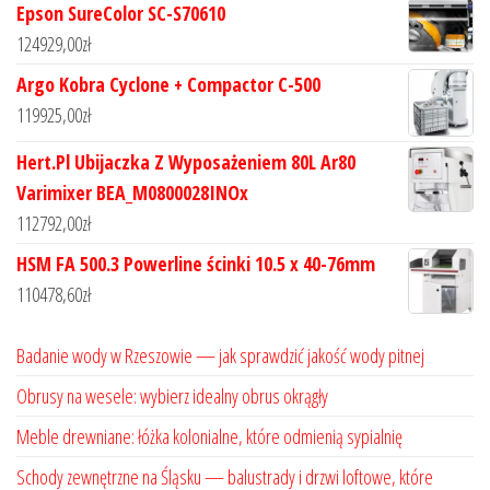
Epson SureColor SC-S70610
124929,00
zł
Argo Kobra Cyclone + Compactor C-500
119925,00
zł
Hert.Pl Ubijaczka Z Wyposażeniem 80L Ar80
Varimixer BEA_M0800028INOx
112792,00
zł
HSM FA 500.3 Powerline ścinki 10.5 x 40-76mm
110478,60
zł
Badanie wody w Rzeszowie — jak sprawdzić jakość wody pitnej
Obrusy na wesele: wybierz idealny obrus okrągły
Meble drewniane: łóżka kolonialne, które odmienią sypialnię
Schody zewnętrzne na Śląsku — balustrady i drzwi loftowe, które