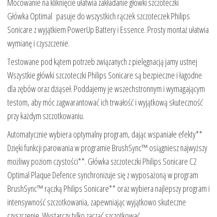
Mocowanie na kliknięcie ułatwia zakładanie główki szczoteczki
Główka Optimal pasuje do wszystkich rączek szczoteczek Philips
Sonicare z wyjątkiem PowerUp Battery i Essence. Prosty montaż ułatwia
wymianę i czyszczenie.
Testowane pod kątem potrzeb związanych z pielęgnacją jamy ustnej
Wszystkie główki szczoteczki Philips Sonicare są bezpieczne i łagodne
dla zębów oraz dziąseł. Poddajemy je wszechstronnym i wymagającym
testom, aby móc zagwarantować ich trwałość i wyjątkową skuteczność
przy każdym szczotkowaniu.
Automatycznie wybiera optymalny program, dając wspaniałe efekty**
Dzięki funkcji parowania w programie BrushSync™ osiągniesz najwyższy
możliwy poziom czystości**. Główka szczoteczki Philips Sonicare C2
Optimal Plaque Defence synchronizuje się z wyposażoną w program
BrushSync™ rączką Philips Sonicare** oraz wybiera najlepszy program i
intensywność szczotkowania, zapewniając wyjątkowo skuteczne
czyszczenie. Wystarczy tylko zacząć szczotkować.