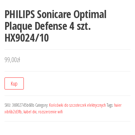
PHILIPS Sonicare Optimal
Plaque Defense 4 szt.
HX9024/10
99,00
zł
Kup
SKU:
36902745b68b
Category:
Końcówki do szczoteczek elektrycznych
Tags:
haier
xib6b2d3fb
,
kabel dvi
,
rozszerzenie wifi