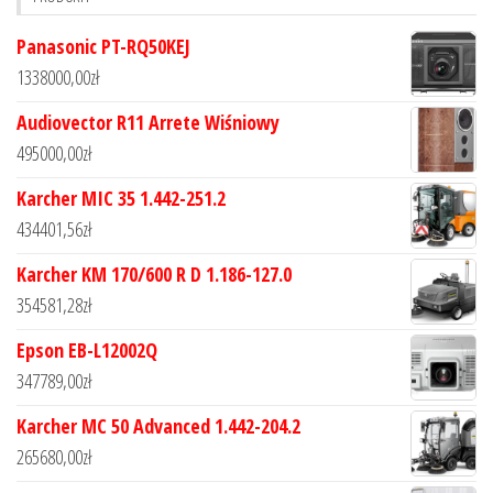
Panasonic PT-RQ50KEJ
1338000,00
zł
Audiovector R11 Arrete Wiśniowy
495000,00
zł
Karcher MIC 35 1.442-251.2
434401,56
zł
Karcher KM 170/600 R D 1.186-127.0
354581,28
zł
Epson EB-L12002Q
347789,00
zł
Karcher MC 50 Advanced 1.442-204.2
265680,00
zł