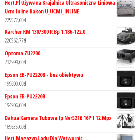
Hert.Pl Używana Krajalnica Ultrasoniczna Liniowa
Ucm Inline Bakon U_UCMI_INLINE
225572,00
zł
Karcher KM 130/300 R Bp 1.186-122.0
220562,77
zł
Optoma ZU2200
212999,00
zł
Epson EB-PU2220B - bez obiektywu
199000,00
zł
Epson EB-PU2220B
194906,00
zł
Dahua Kamera Tubowa Ip Nvr5216 16P I 12 Mpx
169635,00
zł
Hert Magazyn Lodu Dla Wytwornic