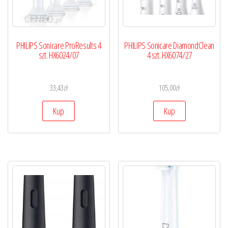
PHILIPS Sonicare ProResults 4
PHILIPS Sonicare DiamondClean
szt. HX6024/07
4 szt. HX6074/27
33,43
zł
105,00
zł
Kup
Kup