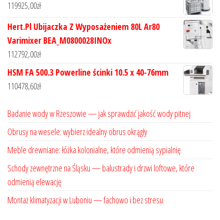
119925,00
zł
Hert.Pl Ubijaczka Z Wyposażeniem 80L Ar80
Varimixer BEA_M0800028INOx
112792,00
zł
HSM FA 500.3 Powerline ścinki 10.5 x 40-76mm
110478,60
zł
Badanie wody w Rzeszowie — jak sprawdzić jakość wody pitnej
Obrusy na wesele: wybierz idealny obrus okrągły
Meble drewniane: łóżka kolonialne, które odmienią sypialnię
Schody zewnętrzne na Śląsku — balustrady i drzwi loftowe, które
odmienią elewację
Montaż klimatyzacji w Luboniu — fachowo i bez stresu