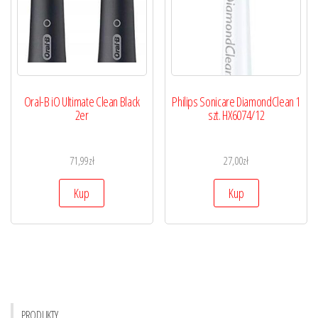
Oral-B iO Ultimate Clean Black
Philips Sonicare DiamondClean 1
2er
szt. HX6074/12
71,99
zł
27,00
zł
Kup
Kup
PRODUKTY