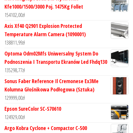
Kfe1000/1500/3000 Poj. 1475Kg Follet
154102,00
zł
Axis Xf40 Q2901 Explosion Protected
Temperature Alarm Camera (1090001)
138811,99
zł
Optoma Odm02Mfs Uniwersalny System Do
Podnoszenia I Transportu Ekranów Led Fhdq130
135298,77
zł
Sonus Faber Reference Il Cremonese Ex3Me
Kolumna Głośnikowa Podłogowa (Sztuka)
129999,00
zł
Epson SureColor SC-S70610
124929,00
zł
Argo Kobra Cyclone + Compactor C-500