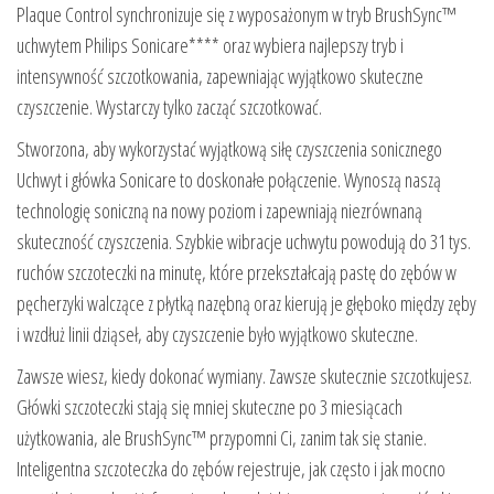
Plaque Control synchronizuje się z wyposażonym w tryb BrushSync™
uchwytem Philips Sonicare**** oraz wybiera najlepszy tryb i
intensywność szczotkowania, zapewniając wyjątkowo skuteczne
czyszczenie. Wystarczy tylko zacząć szczotkować.
Stworzona, aby wykorzystać wyjątkową siłę czyszczenia sonicznego
Uchwyt i główka Sonicare to doskonałe połączenie. Wynoszą naszą
technologię soniczną na nowy poziom i zapewniają niezrównaną
skuteczność czyszczenia. Szybkie wibracje uchwytu powodują do 31 tys.
ruchów szczoteczki na minutę, które przekształcają pastę do zębów w
pęcherzyki walczące z płytką nazębną oraz kierują je głęboko między zęby
i wzdłuż linii dziąseł, aby czyszczenie było wyjątkowo skuteczne.
Zawsze wiesz, kiedy dokonać wymiany. Zawsze skutecznie szczotkujesz.
Główki szczoteczki stają się mniej skuteczne po 3 miesiącach
użytkowania, ale BrushSync™ przypomni Ci, zanim tak się stanie.
Inteligentna szczoteczka do zębów rejestruje, jak często i jak mocno