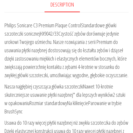
DESCRIPTION
Philips Sonicare C3 Premium Plaque ControlStandardowe główki
szczoteczki sonicznejHX9042/33Czystość zębów dorównuje jedynie
urokowi Twojego uśmiechu. Nasze rozwiązania z serii Premium do
usuwania płytki nazębnej dostosowują się do kształtu zębów i dziąseł
dzięki zastosowaniu miękkich i elastycznych elementów bocznych, które
zwiększają powierzchnię kontaktu z zębami 4-krotnie w stosunku do
zwykłej główki szczoteczki, umożliwiając wygodne, głębokie oczyszczanie.
Nasza najgłębiej czyszcząca główka szczoteczkiNawet 10-krotnie
skuteczniejsze usuwanie płytki nazębnej* dla lepszych wyników2 sztuki
w opakowaniuRozmiar standardowyNa kliknięcieParowanie w trybie
BrushSync
Usuwa do 10 razy więcej płytki nazębnej niż zwykła szczoteczka do zębów
Dzięki elastycznej konstrukcji usuwa do 10 razy więcej płytki nazębnej z