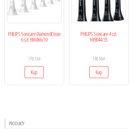
PHILIPS Sonicare DiamondClean
PHILIPS Sonicare 4 szt.
6 szt. HX6066/10
HX9044/33
170,13
zł
138,50
zł
Kup
Kup
PRODUKTY