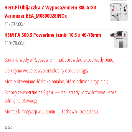
Hert.Pl Ubijaczka Z Wyposażeniem 80L Ar80
Varimixer BEA_M0800028INOx
112792,00
zł
HSM FA 500.3 Powerline ścinki 10.5 x 40-76mm
110478,60
zł
Badanie wody w Rzeszowie — jak sprawdzić jakość wody pitnej
Obrusy na wesele: wybierz idealny obrus okrągły
Meble drewniane: łóżka kolonialne, które odmienią sypialnię
Schody zewnętrzne na Śląsku — balustrady i drzwi loftowe, które
odmienią elewację
Montaż klimatyzacji w Luboniu — fachowo i bez stresu
zzzzz