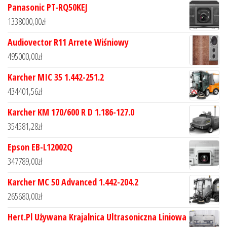
Panasonic PT-RQ50KEJ
1338000,00
zł
Audiovector R11 Arrete Wiśniowy
495000,00
zł
Karcher MIC 35 1.442-251.2
434401,56
zł
Karcher KM 170/600 R D 1.186-127.0
354581,28
zł
Epson EB-L12002Q
347789,00
zł
Karcher MC 50 Advanced 1.442-204.2
265680,00
zł
Hert.Pl Używana Krajalnica Ultrasoniczna Liniowa