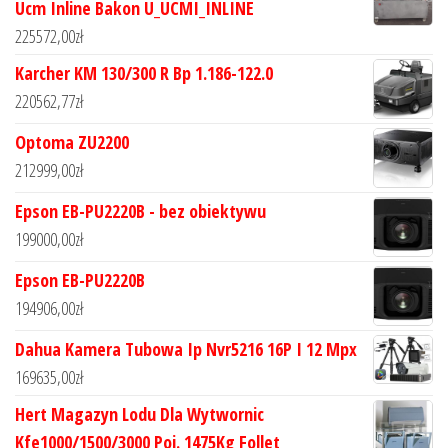
Ucm Inline Bakon U_UCMI_INLINE
225572,00
zł
Karcher KM 130/300 R Bp 1.186-122.0
220562,77
zł
Optoma ZU2200
212999,00
zł
Epson EB-PU2220B - bez obiektywu
199000,00
zł
Epson EB-PU2220B
194906,00
zł
Dahua Kamera Tubowa Ip Nvr5216 16P I 12 Mpx
169635,00
zł
Hert Magazyn Lodu Dla Wytwornic
Kfe1000/1500/3000 Poj. 1475Kg Follet