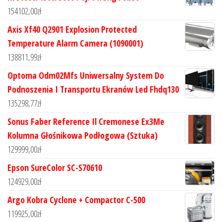
154102,00
zł
Axis Xf40 Q2901 Explosion Protected
Temperature Alarm Camera (1090001)
138811,99
zł
Optoma Odm02Mfs Uniwersalny System Do
Podnoszenia I Transportu Ekranów Led Fhdq130
135298,77
zł
Sonus Faber Reference Il Cremonese Ex3Me
Kolumna Głośnikowa Podłogowa (Sztuka)
129999,00
zł
Epson SureColor SC-S70610
124929,00
zł
Argo Kobra Cyclone + Compactor C-500
119925,00
zł