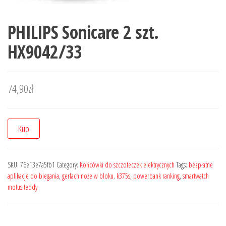
PHILIPS Sonicare 2 szt.
HX9042/33
74,90
zł
Kup
SKU:
76e13e7a5fb1
Category:
Końcówki do szczoteczek elektrycznych
Tags:
bezpłatne
aplikacje do biegania
,
gerlach noże w bloku
,
k375s
,
powerbank ranking
,
smartwatch
motus teddy