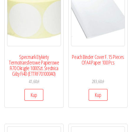
Specmark Etykiety
Peach Binder Cover F. 15 Pieces
Termotransferowe Papierowe
Of A4 Paper 100 Pcs
Fi70 Okrągłe 1000Szt. Średnica
Gilzy Fi40 (ETTRF70100040)
41,60
zł
283,60
zł
Kup
Kup