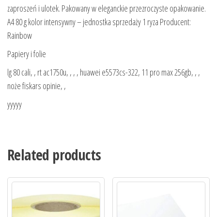
zaproszeń i ulotek. Pakowany w eleganckie przezroczyste opakowanie.
A4 80 g kolor intensywny – jednostka sprzedaży 1 ryza Producent:
Rainbow
Papiery i folie
lg 80 cali, , rt ac1750u, , , , huawei e5573cs-322, 11 pro max 256gb, , ,
noże fiskars opinie, ,
yyyyy
Related products