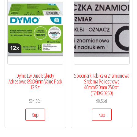
Dymo Lw Duże Etykiety
Specmark Tabliczka Znamionowa
Adresowe 89x36mm Value Pack
Srebrna Poliestrowa
12 Szt.
40mmX20mm 250szt.
(TZ40X20250)
584,50
zł
98,56
zł
Kup
Kup