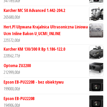
347789,00
zł
Karcher MC 50 Advanced 1.442-204.2
265680,00
zł
Hert.Pl Używana Krajalnica Ultrasoniczna Liniowa
Ucm Inline Bakon U_UCMI_INLINE
225572,00
zł
Karcher KM 130/300 R Bp 1.186-122.0
220562,77
zł
Optoma ZU2200
212999,00
zł
Epson EB-PU2220B - bez obiektywu
199000,00
zł
Epson EB-PU2220B
194906,00
zł