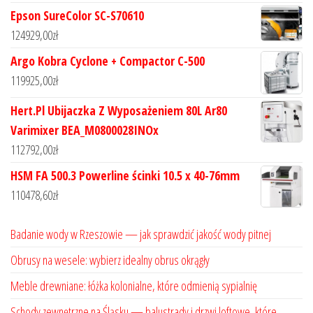
Epson SureColor SC-S70610
124929,00
zł
Argo Kobra Cyclone + Compactor C-500
119925,00
zł
Hert.Pl Ubijaczka Z Wyposażeniem 80L Ar80
Varimixer BEA_M0800028INOx
112792,00
zł
HSM FA 500.3 Powerline ścinki 10.5 x 40-76mm
110478,60
zł
Badanie wody w Rzeszowie — jak sprawdzić jakość wody pitnej
Obrusy na wesele: wybierz idealny obrus okrągły
Meble drewniane: łóżka kolonialne, które odmienią sypialnię
Schody zewnętrzne na Śląsku — balustrady i drzwi loftowe, które