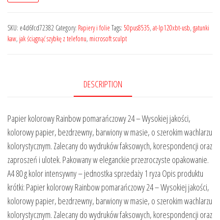
SKU:
e4d6fcd72382
Category:
Papiery i folie
Tags:
50pus8535
,
at-lp120xbt-usb
,
gatunki
kaw
,
jak ściągnąć szybkę z telefonu
,
microsoft sculpt
DESCRIPTION
Papier kolorowy Rainbow pomarańczowy 24 – Wysokiej jakości,
kolorowy papier, bezdrzewny, barwiony w masie, o szerokim wachlarzu
kolorystycznym. Zalecany do wydruków faksowych, korespondencji oraz
zaproszeń i ulotek. Pakowany w eleganckie przezroczyste opakowanie.
A4 80 g kolor intensywny – jednostka sprzedaży 1 ryza Opis produktu
krótki: Papier kolorowy Rainbow pomarańczowy 24 – Wysokiej jakości,
kolorowy papier, bezdrzewny, barwiony w masie, o szerokim wachlarzu
kolorystycznym. Zalecany do wydruków faksowych, korespondencji oraz