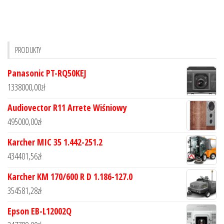
PRODUKTY
Panasonic PT-RQ50KEJ
1338000,00
zł
Audiovector R11 Arrete Wiśniowy
495000,00
zł
Karcher MIC 35 1.442-251.2
434401,56
zł
Karcher KM 170/600 R D 1.186-127.0
354581,28
zł
Epson EB-L12002Q