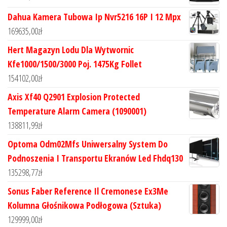
Dahua Kamera Tubowa Ip Nvr5216 16P I 12 Mpx
169635,00
zł
Hert Magazyn Lodu Dla Wytwornic
Kfe1000/1500/3000 Poj. 1475Kg Follet
154102,00
zł
Axis Xf40 Q2901 Explosion Protected
Temperature Alarm Camera (1090001)
138811,99
zł
Optoma Odm02Mfs Uniwersalny System Do
Podnoszenia I Transportu Ekranów Led Fhdq130
135298,77
zł
Sonus Faber Reference Il Cremonese Ex3Me
Kolumna Głośnikowa Podłogowa (Sztuka)
129999,00
zł