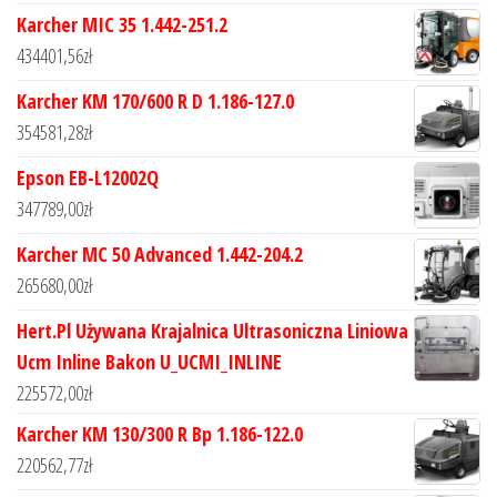
Karcher MIC 35 1.442-251.2
434401,56
zł
Karcher KM 170/600 R D 1.186-127.0
354581,28
zł
Epson EB-L12002Q
347789,00
zł
Karcher MC 50 Advanced 1.442-204.2
265680,00
zł
Hert.Pl Używana Krajalnica Ultrasoniczna Liniowa
Ucm Inline Bakon U_UCMI_INLINE
225572,00
zł
Karcher KM 130/300 R Bp 1.186-122.0
220562,77
zł