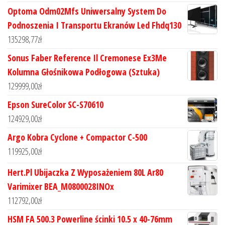
Optoma Odm02Mfs Uniwersalny System Do
Podnoszenia I Transportu Ekranów Led Fhdq130
135298,77
zł
Sonus Faber Reference Il Cremonese Ex3Me
Kolumna Głośnikowa Podłogowa (Sztuka)
129999,00
zł
Epson SureColor SC-S70610
124929,00
zł
Argo Kobra Cyclone + Compactor C-500
119925,00
zł
Hert.Pl Ubijaczka Z Wyposażeniem 80L Ar80
Varimixer BEA_M0800028INOx
112792,00
zł
HSM FA 500.3 Powerline ścinki 10.5 x 40-76mm