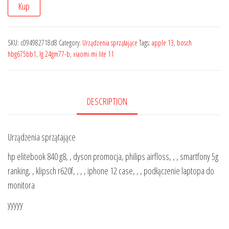
Kup
SKU:
c094982718d8
Category:
Urządzenia sprzątające
Tags:
apple 13
,
bosch
hbg675bb1
,
lg 24gm77-b
,
xiaomi mi lite 11
DESCRIPTION
Urządzenia sprzątające
hp elitebook 840 g8, , dyson promocja, philips airfloss, , , smartfony 5g
ranking, , klipsch r620f, , , , iphone 12 case, , , podłączenie laptopa do
monitora
yyyyy