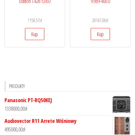
Edition 1.428-538.0
9.989-400.0
1150,57
zł
28167,00
zł
Kup
Kup
PRODUKTY
Panasonic PT-RQ50KEJ
1338000,00
zł
Audiovector R11 Arrete Wiśniowy
495000,00
zł