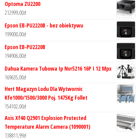
Optoma ZU2200
212999,00
zł
Epson EB-PU2220B - bez obiektywu
199000,00
zł
Epson EB-PU2220B
194906,00
zł
Dahua Kamera Tubowa Ip Nvr5216 16P I 12 Mpx
169635,00
zł
Hert Magazyn Lodu Dla Wytwornic
Kfe1000/1500/3000 Poj. 1475Kg Follet
154102,00
zł
Axis Xf40 Q2901 Explosion Protected
Temperature Alarm Camera (1090001)
138811,99
zł