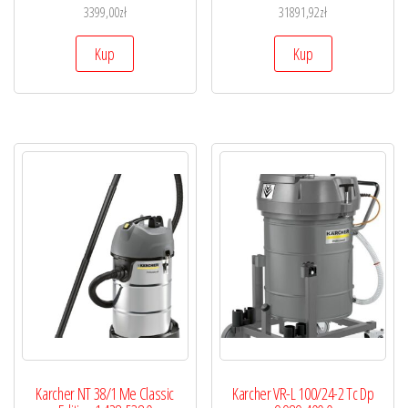
3399,00
zł
31891,92
zł
Kup
Kup
Karcher NT 38/1 Me Classic
Karcher VR-L 100/24-2 Tc Dp