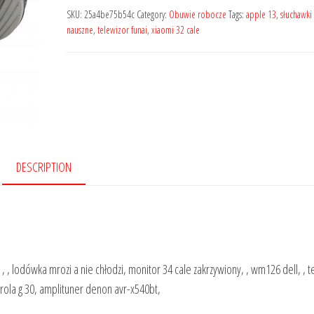
SKU:
25a4be75b54c
Category:
Obuwie robocze
Tags:
apple 13
,
słuchawki 
nauszne
,
telewizor funai
,
xiaomi 32 cale
DESCRIPTION
, lodówka mrozi a nie chłodzi, monitor 34 cale zakrzywiony, , wm126 dell, , t
ola g 30, amplituner denon avr-x540bt,