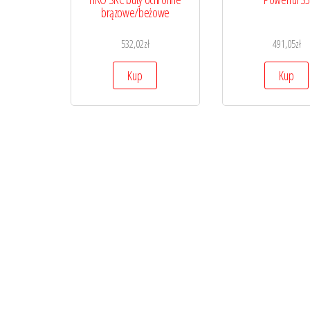
brązowe/beżowe
532,02
zł
491,05
zł
Kup
Kup