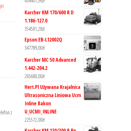
434401,56
zł
jbl
Karcher KM 170/600 R D
1.186-127.0
354581,28
zł
Epson EB-L12002Q
347789,00
zł
Karcher MC 50 Advanced
1.442-204.2
265680,00
zł
Hert.Pl Używana Krajalnica
Ultrasoniczna Liniowa Ucm
Inline Bakon
U_UCMI_INLINE
elefon z
225572,00
zł
Karcher KM 130/300 R Bp