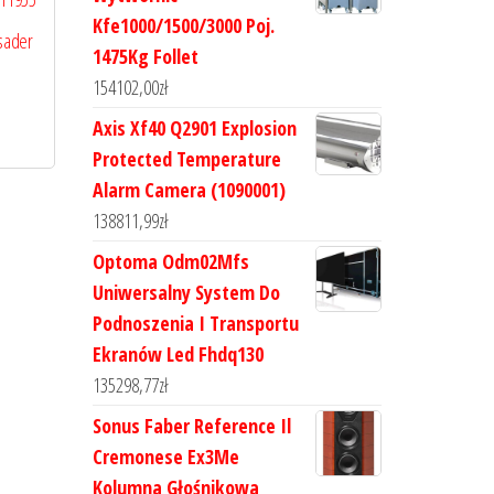
Kfe1000/1500/3000 Poj.
sader
1475Kg Follet
154102,00
zł
Axis Xf40 Q2901 Explosion
Protected Temperature
Alarm Camera (1090001)
138811,99
zł
Optoma Odm02Mfs
Uniwersalny System Do
Podnoszenia I Transportu
Ekranów Led Fhdq130
135298,77
zł
Sonus Faber Reference Il
Cremonese Ex3Me
Kolumna Głośnikowa