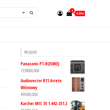
0
0,00zł
PRODUKTY
Panasonic PT-RQ50KEJ
1338000,00
zł
Audiovector R11 Arrete
Wiśniowy
495000,00
zł
Karcher MIC 35 1.442-251.2