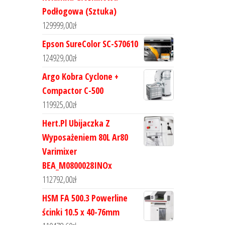
Podłogowa (Sztuka)
129999,00
zł
Epson SureColor SC-S70610
124929,00
zł
Argo Kobra Cyclone +
Compactor C-500
119925,00
zł
Hert.Pl Ubijaczka Z
Wyposażeniem 80L Ar80
Varimixer
BEA_M0800028INOx
112792,00
zł
HSM FA 500.3 Powerline
ścinki 10.5 x 40-76mm