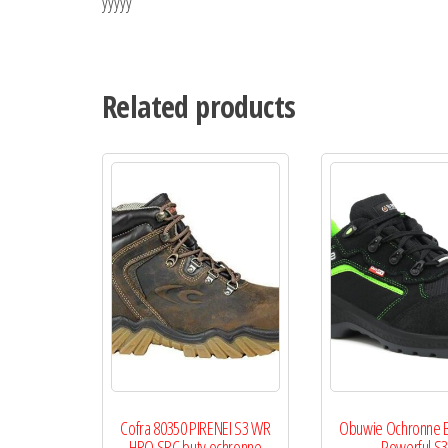
yyyyy
Related products
Cofra 80350 PIRENEI S3 WR
Obuwie Ochronne 
HRO SRC buty ochronne
Powerful S