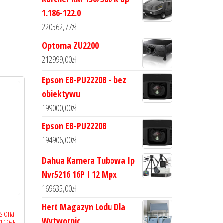
1.186-122.0
220562,77
zł
Optoma ZU2200
212999,00
zł
Epson EB-PU2220B - bez
obiektywu
199000,00
zł
Epson EB-PU2220B
194906,00
zł
Dahua Kamera Tubowa Ip
Nvr5216 16P I 12 Mpx
169635,00
zł
Hert Magazyn Lodu Dla
sional
Wytwornic
011955