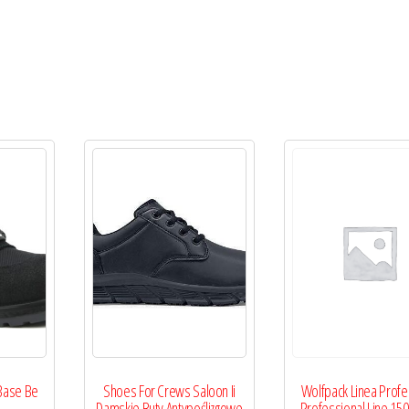
Base Be
Shoes For Crews Saloon Ii
Wolfpack Linea Profe
3
Damskie Buty Antypoślizgowe
Professional Line 15