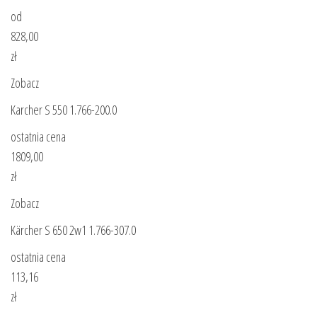
od
828,00
zł
Zobacz
Karcher S 550 1.766-200.0
ostatnia cena
1809,00
zł
Zobacz
Kärcher S 650 2w1 1.766-307.0
ostatnia cena
113,16
zł