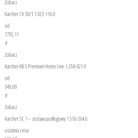
Zobacz
Karcher CV 30/1 1.023-116.0
od
1792,11
zł
Zobacz
Karcher KB 5 Premium Home Line 1.258-021.0
od
349,00
zł
Zobacz
Karcher SC 1 – zestaw podłogowy 1.516-264.0
ostatnia cena