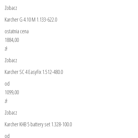
Zobacz
Karcher G 4.10 M 1.133-622.0
ostatnia cena
1884,00
zł
Zobacz
Karcher SC 4 EasyFix 1.512-480.0
od
1099,00
zł
Zobacz
Karcher KHB 5 battery set 1.328-100.0
od