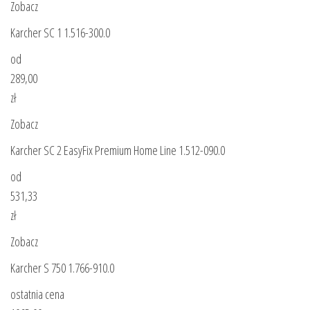
Zobacz
Karcher SC 1 1.516-300.0
od
289,00
zł
Zobacz
Karcher SC 2 EasyFix Premium Home Line 1.512-090.0
od
531,33
zł
Zobacz
Karcher S 750 1.766-910.0
ostatnia cena