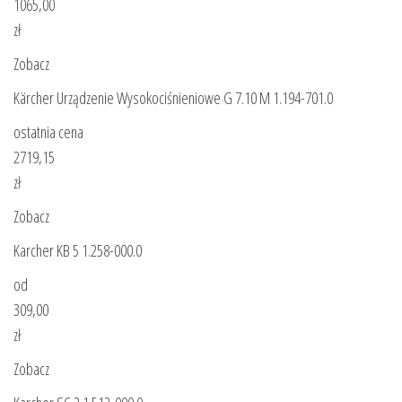
1065,00
zł
Zobacz
Kärcher Urządzenie Wysokociśnieniowe G 7.10 M 1.194-701.0
ostatnia cena
2719,15
zł
Zobacz
Karcher KB 5 1.258-000.0
od
309,00
zł
Zobacz