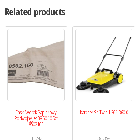
Related products
Taski Worek Papierowy
Karcher S4 Twin 1.766-360.0
Podwójny Jet 38 50 10 Szt
8502160
116,24
zł
581,35
zł