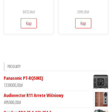
8072,66
zł
3399,00
zł
Kup
Kup
PRODUKTY
Panasonic PT-RQ50KEJ
1338000,00
zł
Audiovector R11 Arrete Wiśniowy
495000,00
zł