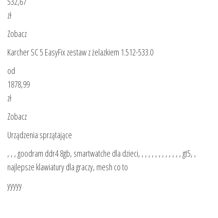
532,67
zł
Zobacz
Karcher SC 5 EasyFix zestaw z żelazkiem 1.512-533.0
od
1878,99
zł
Zobacz
Urządzenia sprzątające
, , , goodram ddr4 8gb, smartwatche dla dzieci, , , , , , , , , , , , , gt5, ,
najlepsze klawiatury dla graczy, mesh co to
yyyyy