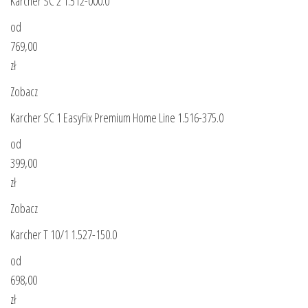
Karcher SC 2 1.512-000.0
od
769,00
zł
Zobacz
Karcher SC 1 EasyFix Premium Home Line 1.516-375.0
od
399,00
zł
Zobacz
Karcher T 10/1 1.527-150.0
od
698,00
zł