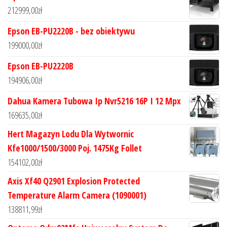
212999,00
zł
Epson EB-PU2220B - bez obiektywu
199000,00
zł
Epson EB-PU2220B
194906,00
zł
Dahua Kamera Tubowa Ip Nvr5216 16P I 12 Mpx
169635,00
zł
Hert Magazyn Lodu Dla Wytwornic
Kfe1000/1500/3000 Poj. 1475Kg Follet
154102,00
zł
Axis Xf40 Q2901 Explosion Protected
Temperature Alarm Camera (1090001)
138811,99
zł