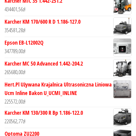
Karcher MIC 35 1.442-251.2
434401,56
zł
Karcher KM 170/600 R D 1.186-127.0
354581,28
zł
Epson EB-L12002Q
347789,00
zł
Karcher MC 50 Advanced 1.442-204.2
265680,00
zł
Hert.Pl Używana Krajalnica Ultrasoniczna Liniowa
Ucm Inline Bakon U_UCMI_INLINE
225572,00
zł
Karcher KM 130/300 R Bp 1.186-122.0
220562,77
zł
Optoma ZU2200