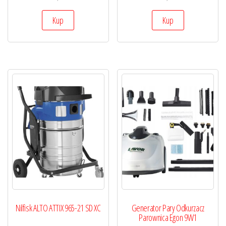
Kup
Kup
Nilfisk ALTO ATTIX 965-21 SD XC
Generator Pary Odkurzacz
Parownica Egon 9W1