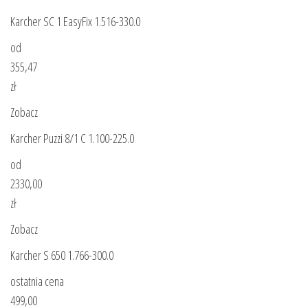
Karcher SC 1 EasyFix 1.516-330.0
od
355,47
zł
Zobacz
Karcher Puzzi 8/1 C 1.100-225.0
od
2330,00
zł
Zobacz
Karcher S 650 1.766-300.0
ostatnia cena
499,00