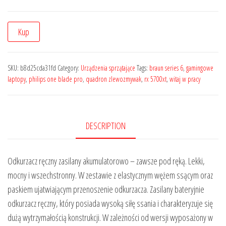
Kup
SKU:
b8d25cda31fd
Category:
Urządzenia sprzątające
Tags:
braun series 6
,
gamingowe
laptopy
,
philips one blade pro
,
quadron zlewozmywak
,
rx 5700xt
,
witaj w pracy
DESCRIPTION
Odkurzacz ręczny zasilany akumulatorowo – zawsze pod ręką. Lekki,
mocny i wszechstronny. W zestawie z elastycznym wężem ssącym oraz
paskiem ujatwiającym przenoszenie odkurzacza. Zasilany bateryjnie
odkurzacz ręczny, który posiada wysoką siłę ssania i charakteryzuje się
dużą wytrzymałością konstrukcji. W zależności od wersji wyposażony w