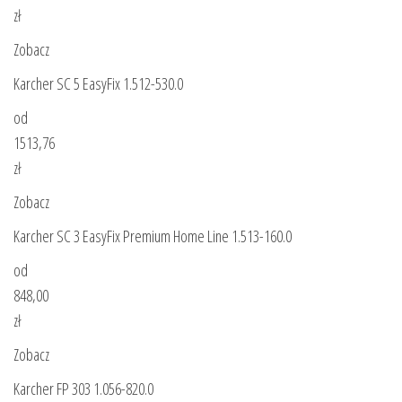
zł
Zobacz
Karcher SC 5 EasyFix 1.512-530.0
od
1513,76
zł
Zobacz
Karcher SC 3 EasyFix Premium Home Line 1.513-160.0
od
848,00
zł
Zobacz
Karcher FP 303 1.056-820.0