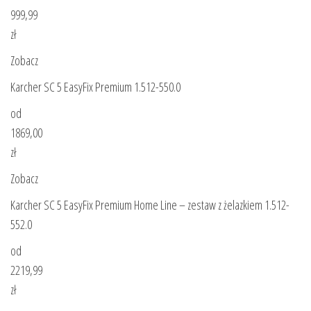
999,99
zł
Zobacz
Karcher SC 5 EasyFix Premium 1.512-550.0
od
1869,00
zł
Zobacz
Karcher SC 5 EasyFix Premium Home Line – zestaw z żelazkiem 1.512-
552.0
od
2219,99
zł