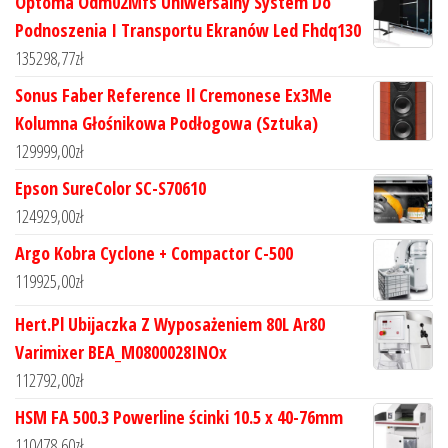
Optoma Odm02Mfs Uniwersalny System Do
Podnoszenia I Transportu Ekranów Led Fhdq130
135298,77
zł
Sonus Faber Reference Il Cremonese Ex3Me
Kolumna Głośnikowa Podłogowa (Sztuka)
129999,00
zł
Epson SureColor SC-S70610
124929,00
zł
Argo Kobra Cyclone + Compactor C-500
119925,00
zł
Hert.Pl Ubijaczka Z Wyposażeniem 80L Ar80
Varimixer BEA_M0800028INOx
112792,00
zł
HSM FA 500.3 Powerline ścinki 10.5 x 40-76mm
110478,60
zł