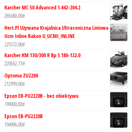
Karcher MC 50 Advanced 1.442-204.2
265680,00
zł
Hert.Pl Używana Krajalnica Ultrasoniczna Liniowa
Ucm Inline Bakon U_UCMI_INLINE
225572,00
zł
Karcher KM 130/300 R Bp 1.186-122.0
220562,77
zł
Optoma ZU2200
212999,00
zł
Epson EB-PU2220B - bez obiektywu
199000,00
zł
Epson EB-PU2220B
194906,00
zł