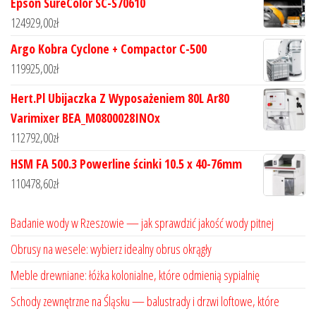
Epson SureColor SC-S70610
124929,00
zł
Argo Kobra Cyclone + Compactor C-500
119925,00
zł
Hert.Pl Ubijaczka Z Wyposażeniem 80L Ar80
Varimixer BEA_M0800028INOx
112792,00
zł
HSM FA 500.3 Powerline ścinki 10.5 x 40-76mm
110478,60
zł
Badanie wody w Rzeszowie — jak sprawdzić jakość wody pitnej
Obrusy na wesele: wybierz idealny obrus okrągły
Meble drewniane: łóżka kolonialne, które odmienią sypialnię
Schody zewnętrzne na Śląsku — balustrady i drzwi loftowe, które