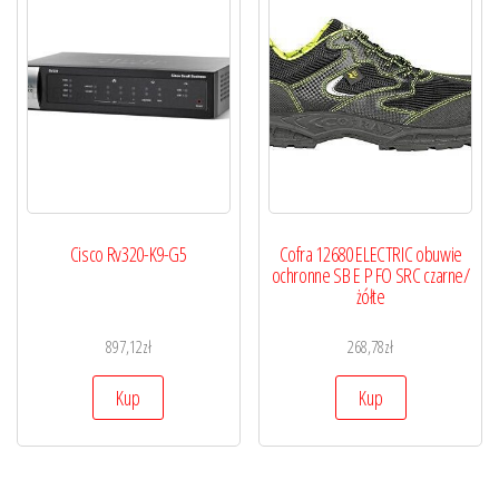
Cisco Rv320-K9-G5
Cofra 12680 ELECTRIC obuwie
ochronne SB E P FO SRC czarne/
żółte
897,12
zł
268,78
zł
Kup
Kup