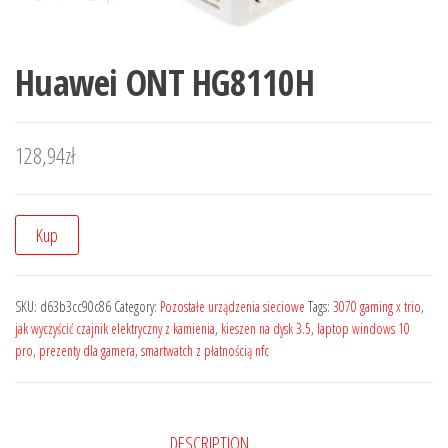
Huawei ONT HG8110H
128,94
zł
Kup
SKU:
d63b3cc90c86
Category:
Pozostałe urządzenia sieciowe
Tags:
3070 gaming x trio
,
jak wyczyścić czajnik elektryczny z kamienia
,
kieszen na dysk 3.5
,
laptop windows 10
pro
,
prezenty dla gamera
,
smartwatch z płatnością nfc
DESCRIPTION