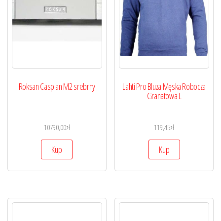
Roksan Caspian M2 srebrny
Lahti Pro Bluza Męska Robocza
Granatowa L
10790,00
zł
119,45
zł
Kup
Kup