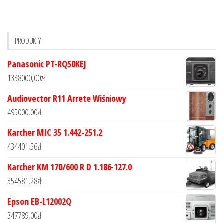
PRODUKTY
Panasonic PT-RQ50KEJ
1338000,00
zł
Audiovector R11 Arrete Wiśniowy
495000,00
zł
Karcher MIC 35 1.442-251.2
434401,56
zł
Karcher KM 170/600 R D 1.186-127.0
354581,28
zł
Epson EB-L12002Q
347789,00
zł