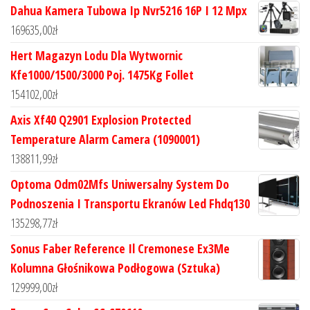
Dahua Kamera Tubowa Ip Nvr5216 16P I 12 Mpx
169635,00
zł
Hert Magazyn Lodu Dla Wytwornic
Kfe1000/1500/3000 Poj. 1475Kg Follet
154102,00
zł
Axis Xf40 Q2901 Explosion Protected
Temperature Alarm Camera (1090001)
138811,99
zł
Optoma Odm02Mfs Uniwersalny System Do
Podnoszenia I Transportu Ekranów Led Fhdq130
135298,77
zł
Sonus Faber Reference Il Cremonese Ex3Me
Kolumna Głośnikowa Podłogowa (Sztuka)
129999,00
zł