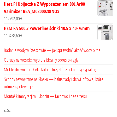
Hert.Pl Ubijaczka Z Wyposażeniem 80L Ar80
Varimixer BEA_M0800028INOx
112792,00
zł
HSM FA 500.3 Powerline ścinki 10.5 x 40-76mm
110478,60
zł
Badanie wody w Rzeszowie — jak sprawdzić jakość wody pitnej
Obrusy na wesele: wybierz idealny obrus okrągły
Meble drewniane: łóżka kolonialne, które odmienią sypialnię
Schody zewnętrzne na Śląsku — balustrady i drzwi loftowe, które
odmienią elewację
Montaż klimatyzacji w Luboniu — fachowo i bez stresu
zzzzz