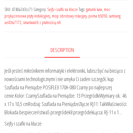
SKU:
4740a2d3cc71
Category:
Sejfy i szafki na klucze
Tags:
gatunki kaw
,
moc
przyłączeniowa płyty indukcyjnej
,
mop obrotowy rotacyjny
,
pixma ts5050
,
samsung
ue43tu7172
,
smartwatch z płatnością nfc
DESCRIPTION
Jeśli jesteś miłośnikiem informatyki i elektroniki, lubisz być na bieżąco z
nowościami technologicznymi i nie umyka Ci żaden szczegół, kup
Szuflada na Pieniądze POSIFLEX 170A-080 Czarny po najlepszej
cenie.Kolor: CzarnySzuflada na Pieniądze: 13 PrzegródkiWymiary ok.: 46
x 17 x 10,5 cmRodzaj: Szuflada na PieniądzeZłącze RJ11: TakWłaściwości:
Blokada bezpieczeństwa5 przegródek8 przegródekŁącza: RJ-11 x 1…
Sejfy i szafki na klucze