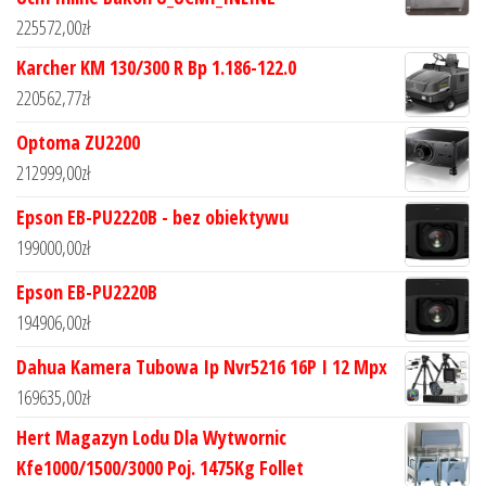
225572,00
zł
Karcher KM 130/300 R Bp 1.186-122.0
220562,77
zł
Optoma ZU2200
212999,00
zł
Epson EB-PU2220B - bez obiektywu
199000,00
zł
Epson EB-PU2220B
194906,00
zł
Dahua Kamera Tubowa Ip Nvr5216 16P I 12 Mpx
169635,00
zł
Hert Magazyn Lodu Dla Wytwornic
Kfe1000/1500/3000 Poj. 1475Kg Follet