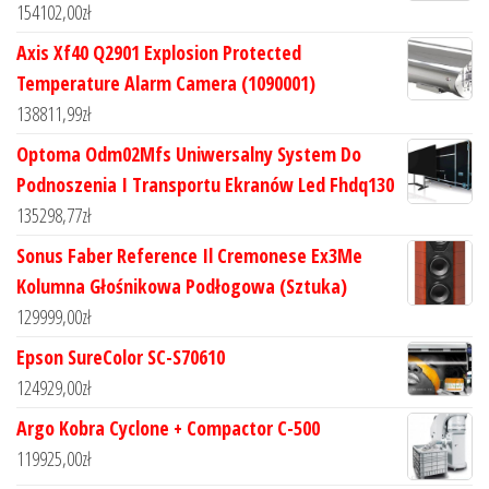
154102,00
zł
Axis Xf40 Q2901 Explosion Protected
Temperature Alarm Camera (1090001)
138811,99
zł
Optoma Odm02Mfs Uniwersalny System Do
Podnoszenia I Transportu Ekranów Led Fhdq130
135298,77
zł
Sonus Faber Reference Il Cremonese Ex3Me
Kolumna Głośnikowa Podłogowa (Sztuka)
129999,00
zł
Epson SureColor SC-S70610
124929,00
zł
Argo Kobra Cyclone + Compactor C-500
119925,00
zł