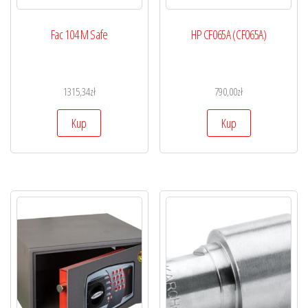
Fac 104 M Safe
HP CF065A (CF065A)
1315,34
zł
790,00
zł
Kup
Kup