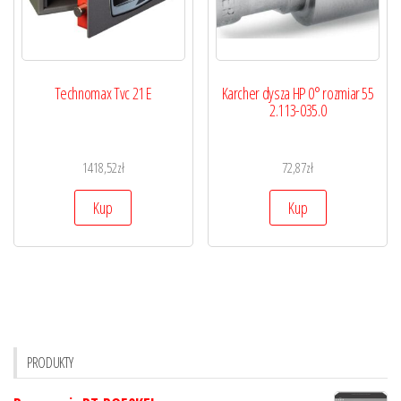
Technomax Tvc 21 E
Karcher dysza HP 0° rozmiar 55
2.113-035.0
1418,52
zł
72,87
zł
Kup
Kup
PRODUKTY