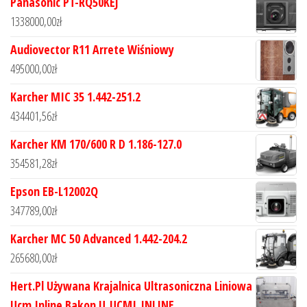
Panasonic PT-RQ50KEJ
1338000,00
zł
Audiovector R11 Arrete Wiśniowy
495000,00
zł
Karcher MIC 35 1.442-251.2
434401,56
zł
Karcher KM 170/600 R D 1.186-127.0
354581,28
zł
Epson EB-L12002Q
347789,00
zł
Karcher MC 50 Advanced 1.442-204.2
265680,00
zł
Hert.Pl Używana Krajalnica Ultrasoniczna Liniowa
Ucm Inline Bakon U_UCMI_INLINE