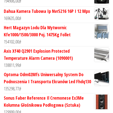
194906,00
zł
Dahua Kamera Tubowa Ip Nvr5216 16P I 12 Mpx
169635,00
zł
Hert Magazyn Lodu Dla Wytwornic
Kfe1000/1500/3000 Poj. 1475Kg Follet
154102,00
zł
Axis Xf40 Q2901 Explosion Protected
Temperature Alarm Camera (1090001)
138811,99
zł
Optoma Odm02Mfs Uniwersalny System Do
Podnoszenia I Transportu Ekranów Led Fhdq130
135298,77
zł
Sonus Faber Reference Il Cremonese Ex3Me
Kolumna Głośnikowa Podłogowa (Sztuka)
129999,00
zł