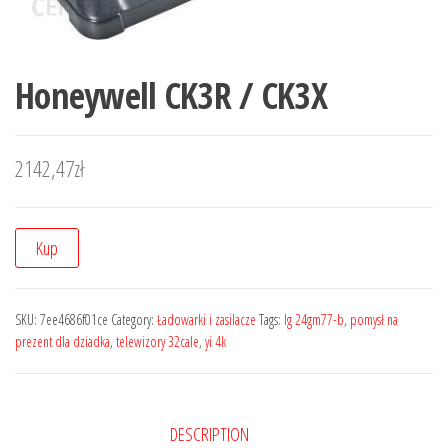
Honeywell CK3R / CK3X
2142,47
zł
Kup
SKU:
7ee4686f01ce
Category:
Ładowarki i zasilacze
Tags:
lg 24gm77-b
,
pomysł na
prezent dla dziadka
,
telewizory 32cale
,
yi 4k
DESCRIPTION