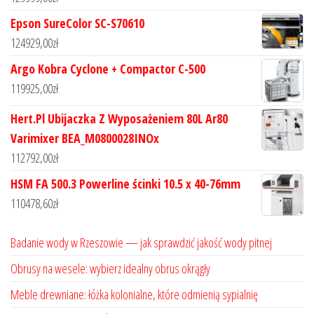
Epson SureColor SC-S70610
124929,00
zł
Argo Kobra Cyclone + Compactor C-500
119925,00
zł
Hert.Pl Ubijaczka Z Wyposażeniem 80L Ar80
Varimixer BEA_M0800028INOx
112792,00
zł
HSM FA 500.3 Powerline ścinki 10.5 x 40-76mm
110478,60
zł
Badanie wody w Rzeszowie — jak sprawdzić jakość wody pitnej
Obrusy na wesele: wybierz idealny obrus okrągły
Meble drewniane: łóżka kolonialne, które odmienią sypialnię