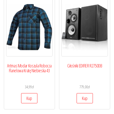
Artmas Modar Koszula Robocza
Głośniki EDIFIER R2750DB
Flanelowa Kratę Niebieska 43
34,99
zł
779,00
zł
Kup
Kup