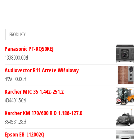
PRODUKTY
Panasonic PT-RQ50KEJ
1338000,00
zł
Audiovector R11 Arrete Wiśniowy
495000,00
zł
Karcher MIC 35 1.442-251.2
434401,56
zł
Karcher KM 170/600 R D 1.186-127.0
354581,28
zł
Epson EB-L12002Q