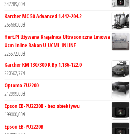
347789,00
zł
Karcher MC 50 Advanced 1.442-204.2
265680,00
zł
Hert.Pl Używana Krajalnica Ultrasoniczna Liniowa
Ucm Inline Bakon U_UCMI_INLINE
225572,00
zł
Karcher KM 130/300 R Bp 1.186-122.0
220562,77
zł
Optoma ZU2200
212999,00
zł
Epson EB-PU2220B - bez obiektywu
199000,00
zł
Epson EB-PU2220B