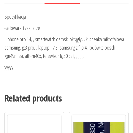
Specyfikacja
Ładowarki i zasilacze
, iphone pro 14, , smartwatch damski okrągły, , kuchenka mikrofalowa
samsung, gt3 pro, , laptop 17.3, samsung z flip 4, lodówka bosch
kgn49miea, ath-m40x, telewizor lg 50 cali, , , , ,
yyyyy
Related products