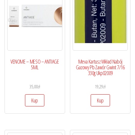
VENOME – MESO – ANTIAGE
Meva Kartusz Wkład Nabój
5ML
Gazowy Pb Zawór Gwint 7/16
330g Ukp02009
35,00
zł
19,29
zł
Kup
Kup