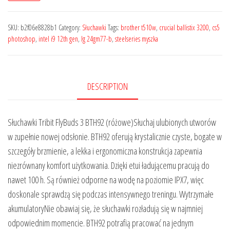
SKU:
b2f06e8828b1
Category:
Słuchawki
Tags:
brother t510w
,
crucial ballistix 3200
,
cs5
photoshop
,
intel i9 12th gen
,
lg 24gm77-b
,
steelseries myszka
DESCRIPTION
Słuchawki Tribit FlyBuds 3 BTH92 (różowe)Słuchaj ulubionych utworów
w zupełnie nowej odsłonie. BTH92 oferują krystalicznie czyste, bogate w
szczegóły brzmienie, a lekka i ergonomiczna konstrukcja zapewnia
niezrównany komfort użytkowania. Dzięki etui ładującemu pracują do
nawet 100 h. Są również odporne na wodę na poziomie IPX7, więc
doskonale sprawdzą się podczas intensywnego treningu. Wytrzymałe
akumulatoryNie obawiaj się, że słuchawki rozładują się w najmniej
odpowiednim momencie. BTH92 potrafią pracować na jednym