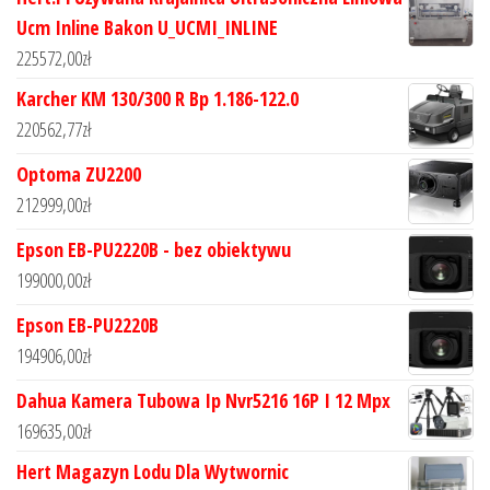
Ucm Inline Bakon U_UCMI_INLINE
225572,00
zł
Karcher KM 130/300 R Bp 1.186-122.0
220562,77
zł
Optoma ZU2200
212999,00
zł
Epson EB-PU2220B - bez obiektywu
199000,00
zł
Epson EB-PU2220B
194906,00
zł
Dahua Kamera Tubowa Ip Nvr5216 16P I 12 Mpx
169635,00
zł
Hert Magazyn Lodu Dla Wytwornic