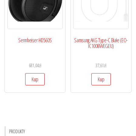
Sennheiser HD560S
Samsung AKG Type-C Białe (EO-
IC100BWEGEU)
681,04
zł
37,61
zł
Kup
Kup
PRODUKTY