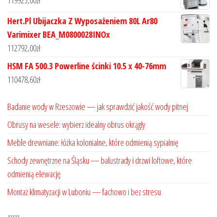
119925,00
zł
Hert.Pl Ubijaczka Z Wyposażeniem 80L Ar80
Varimixer BEA_M0800028INOx
112792,00
zł
HSM FA 500.3 Powerline ścinki 10.5 x 40-76mm
110478,60
zł
Badanie wody w Rzeszowie — jak sprawdzić jakość wody pitnej
Obrusy na wesele: wybierz idealny obrus okrągły
Meble drewniane: łóżka kolonialne, które odmienią sypialnię
Schody zewnętrzne na Śląsku — balustrady i drzwi loftowe, które
odmienią elewację
Montaż klimatyzacji w Luboniu — fachowo i bez stresu