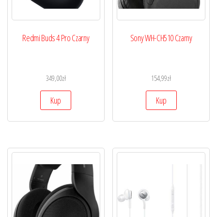
Redmi Buds 4 Pro Czarny
Sony WH-CH510 Czarny
349,00
zł
154,99
zł
Kup
Kup