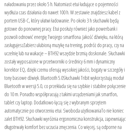
naładowaniu przez około 5 h. Natomiast etui ładujące o pojemności
wydłuża czas działania do nawet 100 h. W zestawie znajdziesz kabel z
portem USB-C, który ułatwi ładowanie. Po około 3 h słuchawki będą
gotowe do ponownej pracy. Etui posłuży również jako powerbank i
pozwoli odnowić energię Twojego smartfona. Jakość dźwięku, na którą
zasługujeszZabierz ulubioną muzykę na trening, podróż do pracy, czy na
uczelnię lub na wakacje – BTH92 wszędzie brzmią doskonale. Słuchawki
zostały wyposażone w przetworniki o średnicy 6 mm i dynamiczny
korektor EQ, dzięki czemu oferują wysokiej jakości, bogaty w szczegóły i
tony basowe dźwięk. Bluetooth 5.0Słuchawki Tribit wykorzystują moduł
Bluetooth w wersji 5.0, co przekłada się na szybkie i stabilne połączenie
do 10 m. Ponadto współpracują z takimi urządzeniami jak smartfon,
tablet czy laptop. Dodatkowo łączą się z wybranym sprzętem
automatycznie po otworzeniu etui. Swoboda użytkowaniaTo nie koniec
zalet BTH92. Słuchawki wyróżnia ergonomiczna konstrukcja, zapewniając
długotrwały komfort bez uczucia zmęczenia. Co więcej, są odporne na