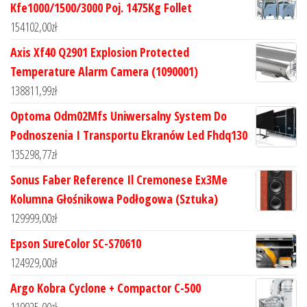
Kfe1000/1500/3000 Poj. 1475Kg Follet
154102,00
zł
Axis Xf40 Q2901 Explosion Protected
Temperature Alarm Camera (1090001)
138811,99
zł
Optoma Odm02Mfs Uniwersalny System Do
Podnoszenia I Transportu Ekranów Led Fhdq130
135298,77
zł
Sonus Faber Reference Il Cremonese Ex3Me
Kolumna Głośnikowa Podłogowa (Sztuka)
129999,00
zł
Epson SureColor SC-S70610
124929,00
zł
Argo Kobra Cyclone + Compactor C-500