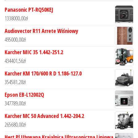
Panasonic PT-RQ50KEJ
1338000,00
zł
Audiovector R11 Arrete Wiśniowy
495000,00
zł
Karcher MIC 35 1.442-251.2
434401,56
zł
Karcher KM 170/600 R D 1.186-127.0
354581,28
zł
Epson EB-L12002Q
347789,00
zł
Karcher MC 50 Advanced 1.442-204.2
265680,00
zł
Hert.Pl Używana Krajalnica Ultrasoniczna Liniowa