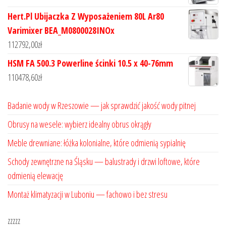
Hert.Pl Ubijaczka Z Wyposażeniem 80L Ar80
Varimixer BEA_M0800028INOx
112792,00
zł
HSM FA 500.3 Powerline ścinki 10.5 x 40-76mm
110478,60
zł
Badanie wody w Rzeszowie — jak sprawdzić jakość wody pitnej
Obrusy na wesele: wybierz idealny obrus okrągły
Meble drewniane: łóżka kolonialne, które odmienią sypialnię
Schody zewnętrzne na Śląsku — balustrady i drzwi loftowe, które
odmienią elewację
Montaż klimatyzacji w Luboniu — fachowo i bez stresu
zzzzz