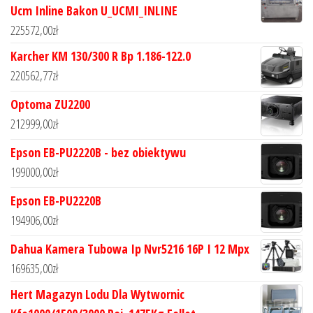
Ucm Inline Bakon U_UCMI_INLINE
225572,00
zł
Karcher KM 130/300 R Bp 1.186-122.0
220562,77
zł
Optoma ZU2200
212999,00
zł
Epson EB-PU2220B - bez obiektywu
199000,00
zł
Epson EB-PU2220B
194906,00
zł
Dahua Kamera Tubowa Ip Nvr5216 16P I 12 Mpx
169635,00
zł
Hert Magazyn Lodu Dla Wytwornic