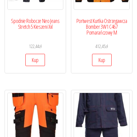
Spodnie Robocze Neo Jeans
Portwest Kurtka Ostrzegawcza
Stretch 5 Kieszeni Xxl
Bomber 3W1 C467
Pomarańczowy M
122,44
zł
412,45
zł
Kup
Kup