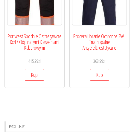
Portwest Spodnie Ostrzegawcze
Procera Ubranie Ochronne 2W1
Dx4 Z Odpinanymi Kieszeniami
Trudnopalne
Kaburowymi
Antyelektrostatyczne
415,99
zł
368,99
zł
Kup
Kup
PRODUKTY