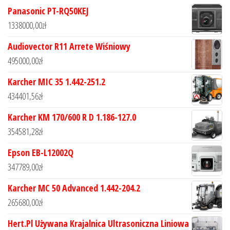
Panasonic PT-RQ50KEJ
1338000,00
zł
Audiovector R11 Arrete Wiśniowy
495000,00
zł
Karcher MIC 35 1.442-251.2
434401,56
zł
Karcher KM 170/600 R D 1.186-127.0
354581,28
zł
Epson EB-L12002Q
347789,00
zł
Karcher MC 50 Advanced 1.442-204.2
265680,00
zł
Hert.Pl Używana Krajalnica Ultrasoniczna Liniowa