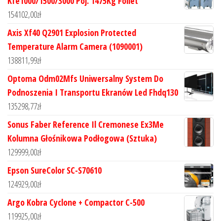
Kfe1000/1500/3000 Poj. 1475Kg Follet
154102,00
zł
Axis Xf40 Q2901 Explosion Protected
Temperature Alarm Camera (1090001)
138811,99
zł
Optoma Odm02Mfs Uniwersalny System Do
Podnoszenia I Transportu Ekranów Led Fhdq130
135298,77
zł
Sonus Faber Reference Il Cremonese Ex3Me
Kolumna Głośnikowa Podłogowa (Sztuka)
129999,00
zł
Epson SureColor SC-S70610
124929,00
zł
Argo Kobra Cyclone + Compactor C-500
119925,00
zł