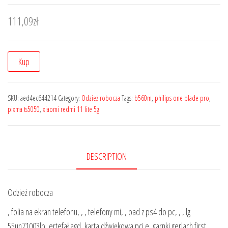
111,09
zł
Kup
SKU:
aed4ec644214
Category:
Odzież robocza
Tags:
b560m
,
philips one blade pro
,
pixma ts5050
,
xiaomi redmi 11 lite 5g
DESCRIPTION
Odzież robocza
, folia na ekran telefonu, , , telefony mi, , pad z ps4 do pc, , , lg
55un71003lb, ertefał agd, karta dźwiękowa pci e, garnki gerlach first