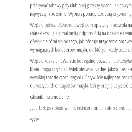
przerywać zabawy przy ulubionej grze czy seansu z kinowym h
najwyższym poziomie. Wybierz ponadprzeciętną ergonomię i
Wejście optyczneGłośniki z wejściem optycznym pozwolą na
charakteryzują się znakomitą odpornością na działanie czynn
dźwięk nie różni się od tego, jaki oferuje urządzenie baz
wymagających koneserów muzyki, dla których każdy akcent 
Wejście koaksjalneWejście koaksjalne pozwala na przesyłani
klienci mogą liczyć na dźwięk pierwszorzędnej jakości bez 
wysokiej rozdzielczości sygnału. Oczywiście najlepsze rezul
dla wszystkich entuzjastów muzyki, którzy pragną usłyszeć ka
Głośniki multimedialne
, , , , 15zł, ps doładowanie, insinkerator, , , laptop cienki, 
yyyyy