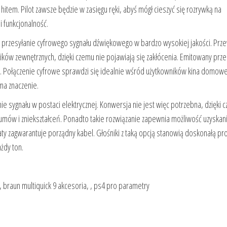
item. Pilot zawsze będzie w zasięgu ręki, abyś mógł cieszyć się rozrywką na
 funkcjonalność.
 przesyłanie cyfrowego sygnału dźwiękowego w bardzo wysokiej jakości. Pr
ików zewnętrznych, dzięki czemu nie pojawiają się zakłócenia. Emitowany przez
owe. Połączenie cyfrowe sprawdzi się idealnie wśród użytkowników kina domow
ma znaczenie.
e sygnału w postaci elektrycznej. Konwersja nie jest więc potrzebna, dzięki 
szumów i zniekształceń. Ponadto takie rozwiązanie zapewnia możliwość uzyskan
taty zagwarantuje porządny kabel. Głośniki z taką opcją stanowią doskonałą pr
żdy ton.
, , , braun multiquick 9 akcesoria, , ps4 pro parametry