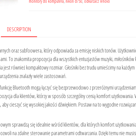
monitory do komputera
,
nikon d750
,
odkurzacz lenovo
DESCRIPTION
tarnych oraz subfoowera, który odpowiada za emisję niskich tonów. Użytkown
sami. To znakomita propozycja dla wszystkich entuzjastów muzyki, miłośników k
a jest również kompaktowy rozmiar. Głośniki bez trudu umieścimy na każdym 
urządzenia znalazły wiele zastosowań.
nkcję Bluetooth mogą łączyć się bezprzewodowo z przeróżnymi urządzeniami
pozycja dla klientów, którzy w sposób szczególny cenią komfort użytkowania. 
 aby cieszyć się wysokiej jakości dźwiękiem. Postaw na to wygodne rozwiązan
dowym sprawdzą się idealnie wśród klientów, dla których komfort użytkowani
pozwoli na zdalne sterowanie parametrami odtwarzania. Dzięki temu nie musis