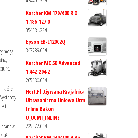
434401,56
zł
Karcher KM 170/600 R D
1.186-127.0
354581,28
zł
Epson EB-L12002Q
347789,00
zł
icy mogą
ina, a
Karcher MC 50 Advanced
biurku
1.442-204.2
265680,00
zł
, które
Hert.Pl Używana Krajalnica
Wystarczy
Ultrasoniczna Liniowa Ucm
ie i
Inline Bakon
U_UCMI_INLINE
225572,00
zł
a stanowi
z już
Karcher KM 130/300 R Bp