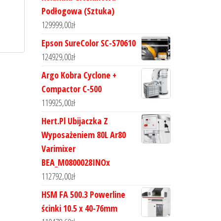
Podłogowa (Sztuka)
129999,00
zł
Epson SureColor SC-S70610
124929,00
zł
Argo Kobra Cyclone +
Compactor C-500
119925,00
zł
Hert.Pl Ubijaczka Z
Wyposażeniem 80L Ar80
Varimixer
BEA_M0800028INOx
112792,00
zł
HSM FA 500.3 Powerline
ścinki 10.5 x 40-76mm