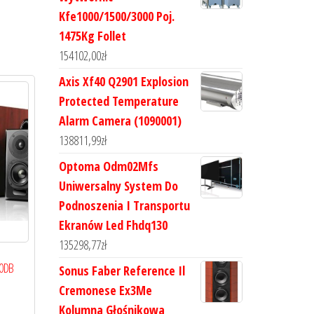
Kfe1000/1500/3000 Poj.
1475Kg Follet
154102,00
zł
Axis Xf40 Q2901 Explosion
Protected Temperature
Alarm Camera (1090001)
138811,99
zł
Optoma Odm02Mfs
Uniwersalny System Do
Podnoszenia I Transportu
Ekranów Led Fhdq130
135298,77
zł
50DB
Sonus Faber Reference Il
Cremonese Ex3Me
Kolumna Głośnikowa