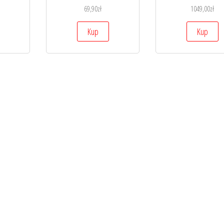
69,90
zł
1049,00
zł
Kup
Kup