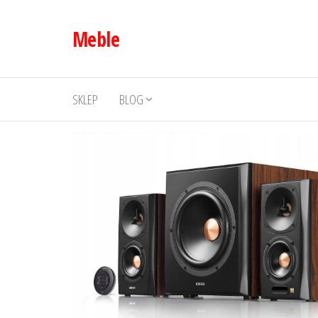
Przejdź
do
Meble
treści
SKLEP
BLOG