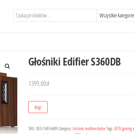
Głośniki Edifier S360DB
1399,00
zł
Kup
SKU:
302c7d67eb89
Category:
Głośniki multimedialne
Tags:
3070 gaming x