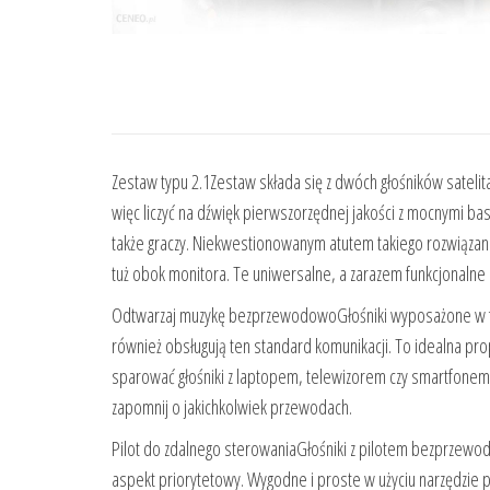
Zestaw typu 2.1Zestaw składa się z dwóch głośników sateli
więc liczyć na dźwięk pierwszorzędnej jakości z mocnymi ba
także graczy. Niekwestionowanym atutem takiego rozwiązani
tuż obok monitora. Te uniwersalne, a zarazem funkcjonalne 
Odtwarzaj muzykę bezprzewodowoGłośniki wyposażone w fu
również obsługują ten standard komunikacji. To idealna pro
sparować głośniki z laptopem, telewizorem czy smartfonem,
zapomnij o jakichkolwiek przewodach.
Pilot do zdalnego sterowaniaGłośniki z pilotem bezprzewo
aspekt priorytetowy. Wygodne i proste w użyciu narzędzie 