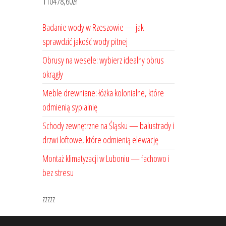
110478,60
zł
Badanie wody w Rzeszowie — jak
sprawdzić jakość wody pitnej
Obrusy na wesele: wybierz idealny obrus
okrągły
Meble drewniane: łóżka kolonialne, które
odmienią sypialnię
Schody zewnętrzne na Śląsku — balustrady i
drzwi loftowe, które odmienią elewację
Montaż klimatyzacji w Luboniu — fachowo i
bez stresu
zzzzz