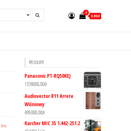
0
0,00zł
PRODUKTY
Panasonic PT-RQ50KEJ
1338000,00
zł
Audiovector R11 Arrete
Wiśniowy
495000,00
zł
Karcher MIC 35 1.442-251.2
 trio
,