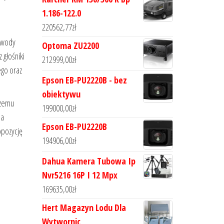
1.186-122.0
220562,77
zł
zewody
Optoma ZU2200
 głośniki
212999,00
zł
ego oraz
Epson EB-PU2220B - bez
obiektywu
czemu
199000,00
zł
ia
Epson EB-PU2220B
opozycję
194906,00
zł
Dahua Kamera Tubowa Ip
Nvr5216 16P I 12 Mpx
169635,00
zł
Hert Magazyn Lodu Dla
Wytwornic