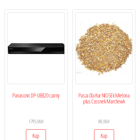
Panasonic DP-UB820 czarny
Pasza Dla Kur NIOSEk Mielona
plus Czosnek Marchewk
1795,00
zł
88,00
zł
Kup
Kup