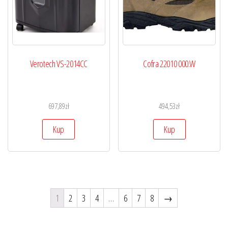
Verotech VS-2014CC
Cofra 22010 000.W
697,89
zł
494,53
zł
Kup
Kup
1
2
3
4
…
6
7
8
→