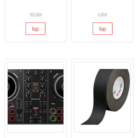
165,00
zł
6,00
zł
Kup
Kup