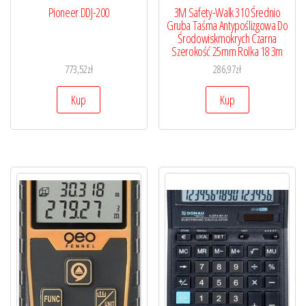
Pioneer DDJ-200
3M Safety-Walk 310 Średnio
Gruba Taśma Antypoślizgowa Do
Środowiskmokrych Czarna
Szerokość 25mm Rolka 18 3m
773,52
zł
286,97
zł
Kup
Kup