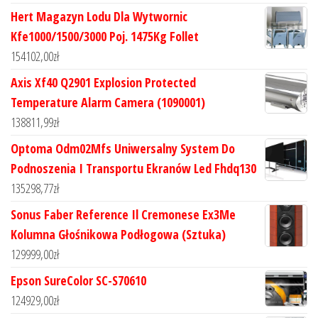
Hert Magazyn Lodu Dla Wytwornic
Kfe1000/1500/3000 Poj. 1475Kg Follet
154102,00
zł
Axis Xf40 Q2901 Explosion Protected
Temperature Alarm Camera (1090001)
138811,99
zł
Optoma Odm02Mfs Uniwersalny System Do
Podnoszenia I Transportu Ekranów Led Fhdq130
135298,77
zł
Sonus Faber Reference Il Cremonese Ex3Me
Kolumna Głośnikowa Podłogowa (Sztuka)
129999,00
zł
Epson SureColor SC-S70610
124929,00
zł