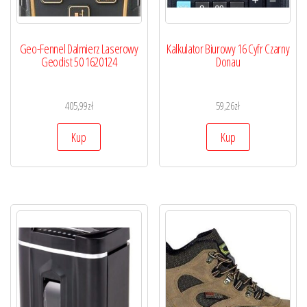
Geo-Fennel Dalmierz Laserowy
Kalkulator Biurowy 16 Cyfr Czarny
Geodist 50 1620124
Donau
405,99
zł
59,26
zł
Kup
Kup