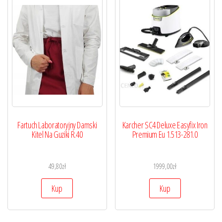
Fartuch Laboratoryjny Damski
Karcher SC4 Deluxe Easyfix Iron
Kitel Na Guziki R.40
Premium Eu 1.513-281.0
49,80
zł
1999,00
zł
Kup
Kup