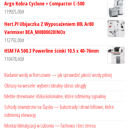
Argo Kobra Cyclone + Compactor C-500
119925,00
zł
Hert.Pl Ubijaczka Z Wyposażeniem 80L Ar80
Varimixer BEA_M0800028INOx
112792,00
zł
HSM FA 500.3 Powerline ścinki 10.5 x 40-76mm
110478,60
zł
Badanie wody w Rzeszowie — jak sprawdzić jakość wody pitnej
Obrusy na wesele: wybierz idealny obrus okrągły
Meble drewniane: łóżka kolonialne, które odmienią sypialnię
Schody zewnętrzne na Śląsku — balustrady i drzwi loftowe, które
odmienią elewację
Montaż klimatyzacji w Luboniu — fachowo i bez stresu