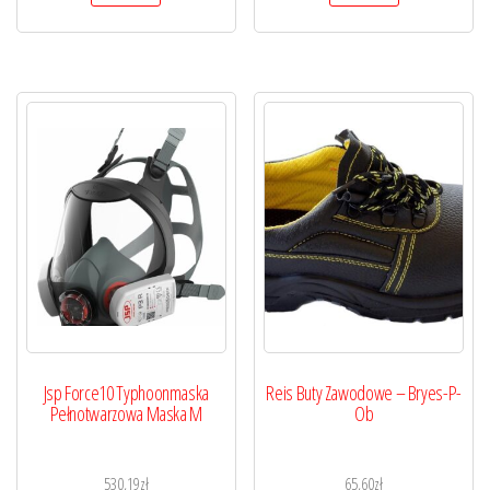
Jsp Force10 Typhoonmaska
Reis Buty Zawodowe – Bryes-P-
Pełnotwarzowa Maska M
Ob
530,19
zł
65,60
zł