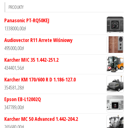
PRODUKTY
Panasonic PT-RQ50KEJ
1338000,00
zł
Audiovector R11 Arrete Wiśniowy
495000,00
zł
Karcher MIC 35 1.442-251.2
434401,56
zł
Karcher KM 170/600 R D 1.186-127.0
354581,28
zł
Epson EB-L12002Q
347789,00
zł
Karcher MC 50 Advanced 1.442-204.2
265680,00
zł