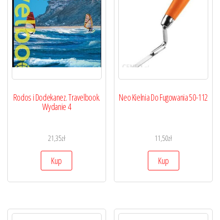
Rodos i Dodekanez. Travelbook.
Neo Kielnia Do Fugowania 50-112
Wydanie 4
21,35
zł
11,50
zł
Kup
Kup