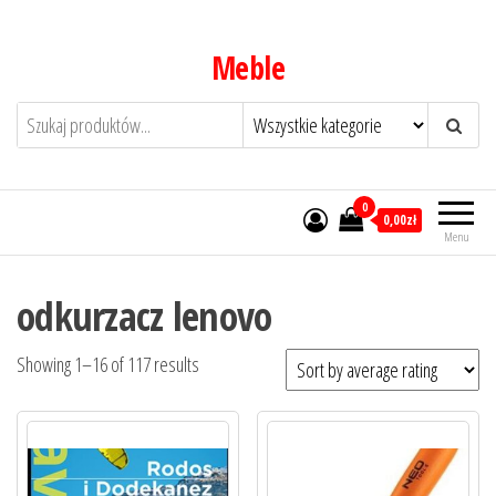
Przejdź
do
Meble
treści
0
0,00zł
Menu
odkurzacz lenovo
Showing 1–16 of 117 results