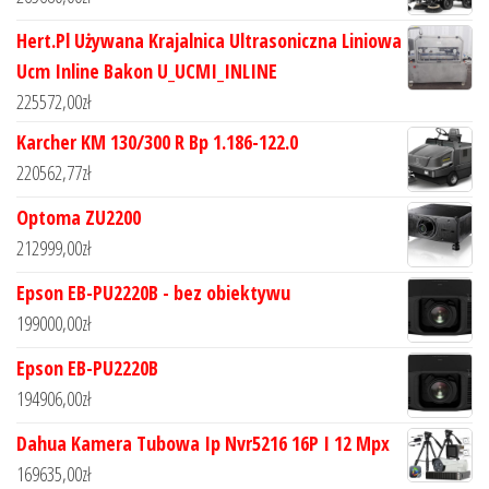
Hert.Pl Używana Krajalnica Ultrasoniczna Liniowa
Ucm Inline Bakon U_UCMI_INLINE
225572,00
zł
Karcher KM 130/300 R Bp 1.186-122.0
220562,77
zł
Optoma ZU2200
212999,00
zł
Epson EB-PU2220B - bez obiektywu
199000,00
zł
Epson EB-PU2220B
194906,00
zł
Dahua Kamera Tubowa Ip Nvr5216 16P I 12 Mpx
169635,00
zł