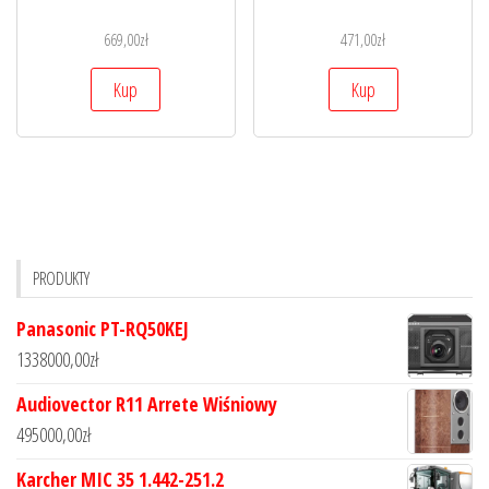
669,00
zł
471,00
zł
Kup
Kup
PRODUKTY
Panasonic PT-RQ50KEJ
1338000,00
zł
Audiovector R11 Arrete Wiśniowy
495000,00
zł
Karcher MIC 35 1.442-251.2