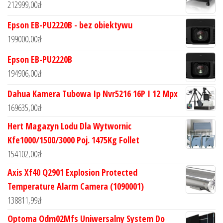
212999,00
zł
Epson EB-PU2220B - bez obiektywu
199000,00
zł
Epson EB-PU2220B
194906,00
zł
Dahua Kamera Tubowa Ip Nvr5216 16P I 12 Mpx
169635,00
zł
Hert Magazyn Lodu Dla Wytwornic
Kfe1000/1500/3000 Poj. 1475Kg Follet
154102,00
zł
Axis Xf40 Q2901 Explosion Protected
Temperature Alarm Camera (1090001)
138811,99
zł
Optoma Odm02Mfs Uniwersalny System Do