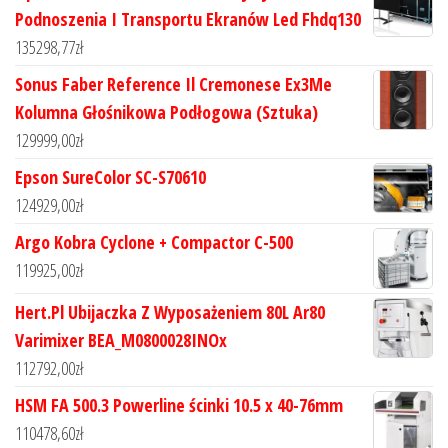
Podnoszenia I Transportu Ekranów Led Fhdq130
135298,77
zł
Sonus Faber Reference Il Cremonese Ex3Me
Kolumna Głośnikowa Podłogowa (Sztuka)
129999,00
zł
Epson SureColor SC-S70610
124929,00
zł
Argo Kobra Cyclone + Compactor C-500
119925,00
zł
Hert.Pl Ubijaczka Z Wyposażeniem 80L Ar80
Varimixer BEA_M0800028INOx
112792,00
zł
HSM FA 500.3 Powerline ścinki 10.5 x 40-76mm
110478,60
zł