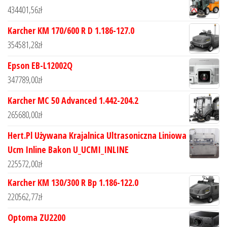
434401,56
zł
Karcher KM 170/600 R D 1.186-127.0
354581,28
zł
Epson EB-L12002Q
347789,00
zł
Karcher MC 50 Advanced 1.442-204.2
265680,00
zł
Hert.Pl Używana Krajalnica Ultrasoniczna Liniowa
Ucm Inline Bakon U_UCMI_INLINE
225572,00
zł
Karcher KM 130/300 R Bp 1.186-122.0
220562,77
zł
Optoma ZU2200