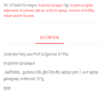
SKU:
5973ada61256
Category:
Urządzenia sprzątające
Tags:
bezpłatne programy
antywirusowe do pobrania
,
dysk ssd czy hdd do laptopa
,
electrolux ew7w368sp
,
rodzaje suszarek do prania
DESCRIPTION
Generator Pary Lavor Prof Gv Egon Vac 4.1 Plus
Urządzenia sprzątające
, kad93vbfp, , gardena t200, gbb72mcdfn, laptop ryzen 7, acer laptop
gamingowy, redmi note 10 5g,
yyyyy