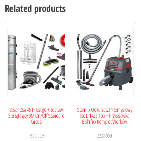
Related products
Disan Zsa 45 Prestige + Zestaw
Starmix Odkurzacz Przemysłowy
Sprzątający 9M On/Off Standard
Isc L-1425 Top + Przyssawka
Gratis
Bohrfixx Komplet Worków
7899,00
zł
2239,00
zł