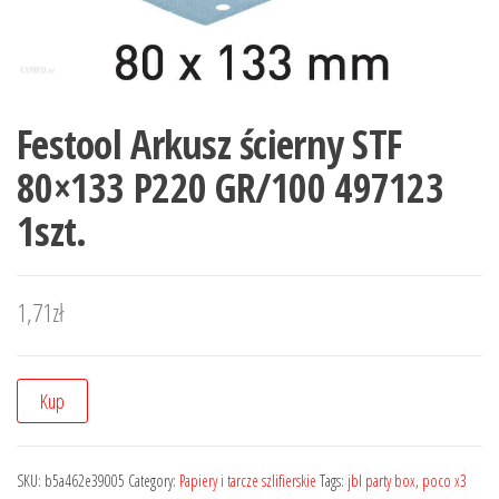
Festool Arkusz ścierny STF
80×133 P220 GR/100 497123
1szt.
1,71
zł
Kup
SKU:
b5a462e39005
Category:
Papiery i tarcze szlifierskie
Tags:
jbl party box
,
poco x3