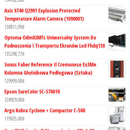
Axis Xf40 Q2901 Explosion Protected
Temperature Alarm Camera (1090001)
138811,99
zł
Optoma Odm02Mfs Uniwersalny System Do
Podnoszenia I Transportu Ekranów Led Fhdq130
135298,77
zł
Sonus Faber Reference Il Cremonese Ex3Me
Kolumna Głośnikowa Podłogowa (Sztuka)
129999,00
zł
Epson SureColor SC-S70610
124929,00
zł
Argo Kobra Cyclone + Compactor C-500
119925,00
zł