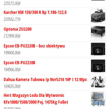
225572,00
zł
Karcher KM 130/300 R Bp 1.186-122.0
220562,77
zł
Optoma ZU2200
212999,00
zł
Epson EB-PU2220B - bez obiektywu
199000,00
zł
Epson EB-PU2220B
194906,00
zł
Dahua Kamera Tubowa Ip Nvr5216 16P I 12 Mpx
169635,00
zł
Hert Magazyn Lodu Dla Wytwornic
Kfe1000/1500/3000 Poj. 1475Kg Follet
154102,00
zł