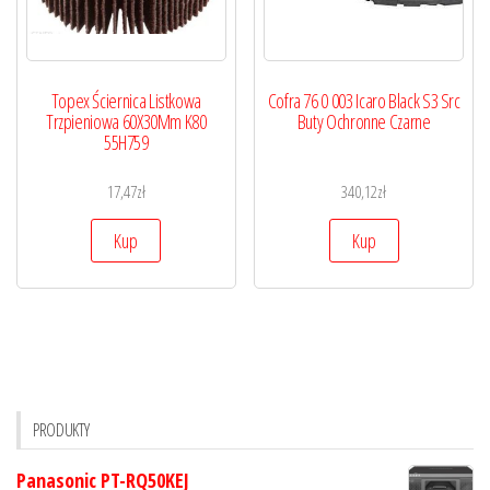
Topex Ściernica Listkowa
Cofra 76 0 003 Icaro Black S3 Src
Trzpieniowa 60X30Mm K80
Buty Ochronne Czarne
55H759
17,47
zł
340,12
zł
Kup
Kup
PRODUKTY
Panasonic PT-RQ50KEJ