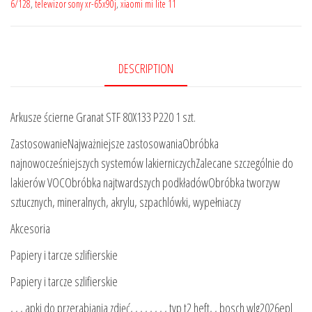
6/128
,
telewizor sony xr-65x90j
,
xiaomi mi lite 11
DESCRIPTION
Arkusze ścierne Granat STF 80X133 P220 1 szt.
ZastosowanieNajważniejsze zastosowaniaObróbka
najnowocześniejszych systemów lakierniczychZalecane szczególnie do
lakierów VOCObróbka najtwardszych podkładówObróbka tworzyw
sztucznych, mineralnych, akrylu, szpachlówki, wypełniaczy
Akcesoria
Papiery i tarcze szlifierskie
Papiery i tarcze szlifierskie
, , , apki do przerabiania zdjęć, , , , , , , , tvp t2 heft, , bosch wlg2026epl