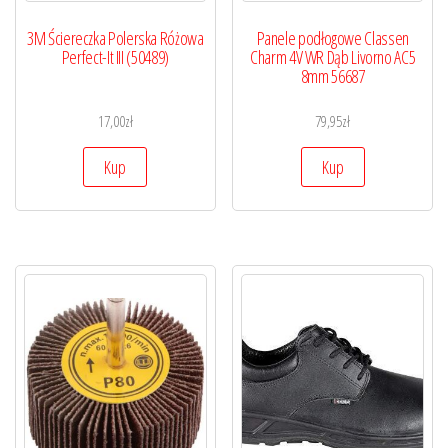
3M Ściereczka Polerska Różowa
Panele podłogowe Classen
Perfect-It III (50489)
Charm 4V WR Dąb Livorno AC5
8mm 56687
17,00
zł
79,95
zł
Kup
Kup