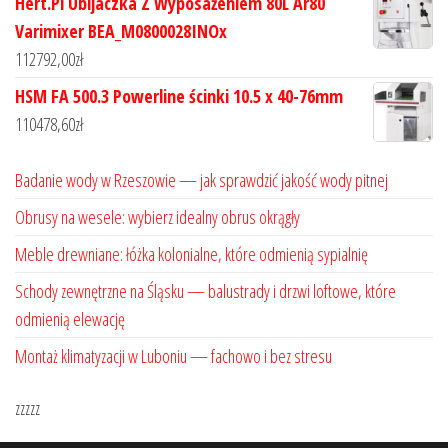
Hert.Pl Ubijaczka Z Wyposażeniem 80L Ar80
Varimixer BEA_M0800028INOx
112792,00
zł
HSM FA 500.3 Powerline ścinki 10.5 x 40-76mm
110478,60
zł
Badanie wody w Rzeszowie — jak sprawdzić jakość wody pitnej
Obrusy na wesele: wybierz idealny obrus okrągły
Meble drewniane: łóżka kolonialne, które odmienią sypialnię
Schody zewnętrzne na Śląsku — balustrady i drzwi loftowe, które
odmienią elewację
Montaż klimatyzacji w Luboniu — fachowo i bez stresu
zzzzz