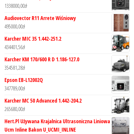
1338000,00
zł
Audiovector R11 Arrete Wiśniowy
495000,00
zł
Karcher MIC 35 1.442-251.2
434401,56
zł
Karcher KM 170/600 R D 1.186-127.0
354581,28
zł
Epson EB-L12002Q
347789,00
zł
Karcher MC 50 Advanced 1.442-204.2
265680,00
zł
Hert.Pl Używana Krajalnica Ultrasoniczna Liniowa
Ucm Inline Bakon U_UCMI_INLINE