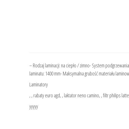
– Rodzaj laminacji: na ciepło / zimno- System podgrzewan
laminatu: 1400 mm- Maksymalna grubość materiału lamino
Laminatory
, , rabaty euro agd, , laktator neno camino, , filtr philips la
yyyyy