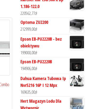
1.186-122.0
220562,77
zł
Optoma ZU2200
212999,00
zł
Epson EB-PU2220B - bez
obiektywu
199000,00
zł
Epson EB-PU2220B
194906,00
zł
Dahua Kamera Tubowa Ip
 Combo
Nvr5216 16P I 12 Mpx
169635,00
zł
Hert Magazyn Lodu Dla
Wytwornic