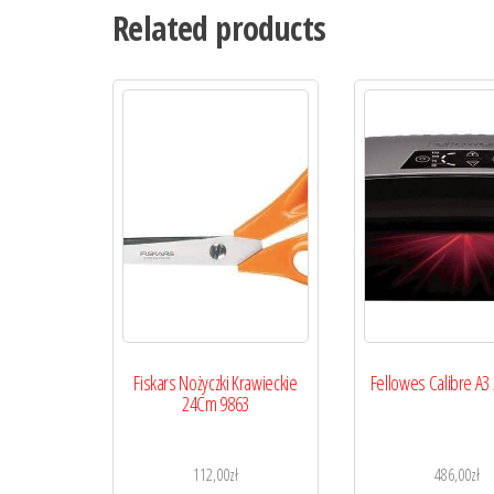
Related products
Fiskars Nożyczki Krawieckie
Fellowes Calibre A3
24Cm 9863
112,00
zł
486,00
zł