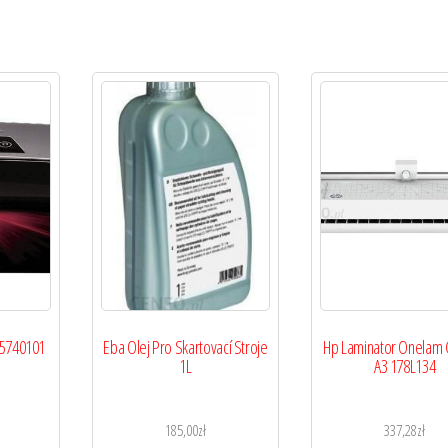
 5740101
Eba Olej Pro Skartovací Stroje
Hp Laminator Onelam
1L
A3 178L134
185,00
zł
337,28
zł