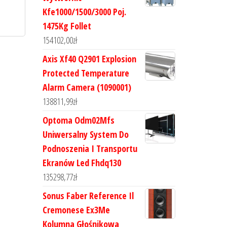
Kfe1000/1500/3000 Poj.
1475Kg Follet
154102,00
zł
Axis Xf40 Q2901 Explosion
Protected Temperature
Alarm Camera (1090001)
138811,99
zł
Optoma Odm02Mfs
Uniwersalny System Do
Podnoszenia I Transportu
Ekranów Led Fhdq130
135298,77
zł
Sonus Faber Reference Il
Cremonese Ex3Me
Kolumna Głośnikowa