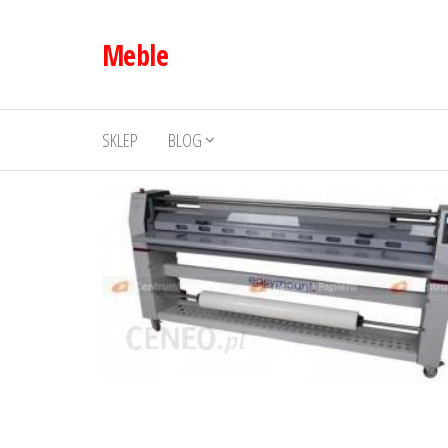
Przejdź
do
Meble
treści
SKLEP
BLOG