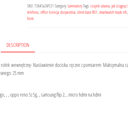
SKU:
73641a26f121
Category:
Laminatory
Tags:
czujnik zalania
,
jak ściągnąć 
telefonu
,
office licencja dożywotnia
,
silent base 801
,
smartwatch męski nfc
form
DESCRIPTION
ia rolek: wewnętrzny- Nastawienie docisku: ręczne z pomiarem- Maksymalna s
wanego: 25 mm
ttego, , , oppo reno 5z 5g, , samsung flip 2, , micro hdmi na hdmi