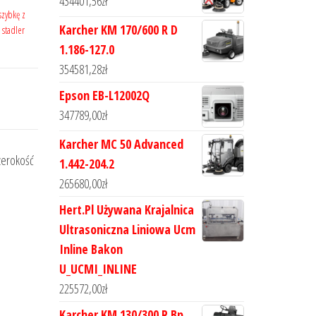
434401,56
zł
szybkę z
Karcher KM 170/600 R D
,
stadler
1.186-127.0
354581,28
zł
Epson EB-L12002Q
347789,00
zł
Karcher MC 50 Advanced
zerokość
1.442-204.2
265680,00
zł
Hert.Pl Używana Krajalnica
Ultrasoniczna Liniowa Ucm
Inline Bakon
U_UCMI_INLINE
225572,00
zł
Karcher KM 130/300 R Bp