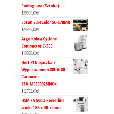
Podłogowa (Sztuka)
129999,00
zł
Epson SureColor SC-S70610
124929,00
zł
Argo Kobra Cyclone +
Compactor C-500
119925,00
zł
Hert.Pl Ubijaczka Z
Wyposażeniem 80L Ar80
Varimixer
BEA_M0800028INOx
112792,00
zł
HSM FA 500.3 Powerline
ścinki 10.5 x 40-76mm