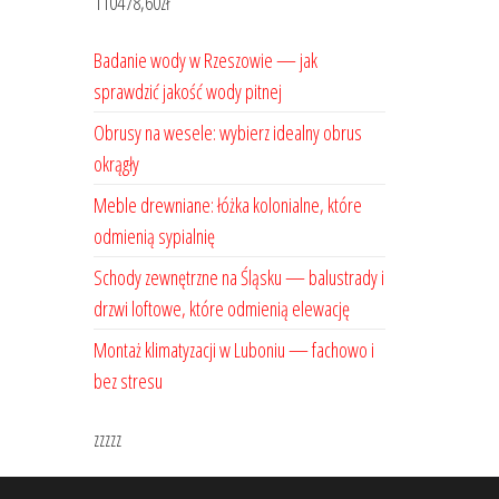
110478,60
zł
Badanie wody w Rzeszowie — jak
sprawdzić jakość wody pitnej
Obrusy na wesele: wybierz idealny obrus
okrągły
Meble drewniane: łóżka kolonialne, które
odmienią sypialnię
Schody zewnętrzne na Śląsku — balustrady i
drzwi loftowe, które odmienią elewację
Montaż klimatyzacji w Luboniu — fachowo i
bez stresu
zzzzz