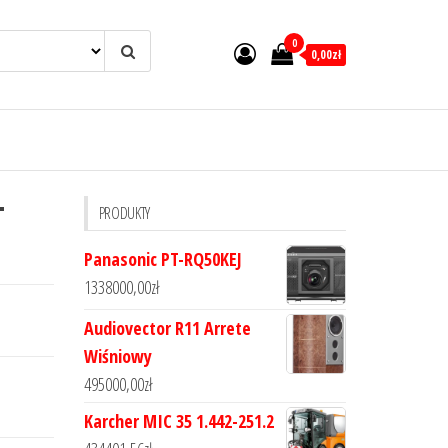
0
0,00zł
-
PRODUKTY
Panasonic PT-RQ50KEJ
1338000,00
zł
Audiovector R11 Arrete
Wiśniowy
495000,00
zł
Karcher MIC 35 1.442-251.2