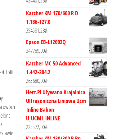
434401,56
zł
Karcher KM 170/600 R D
1.186-127.0
354581,28
zł
Epson EB-L12002Q
347789,00
zł
Karcher MC 50 Advanced
1.442-204.2
t. folii
265680,00
zł
Hert.Pl Używana Krajalnica
ny
Ultrasoniczna Liniowa Ucm
na dwóch
Inline Bakon
ielona
U_UCMI_INLINE
za
225572,00
zł
estawie
Karcher KM 130/300 R Bp