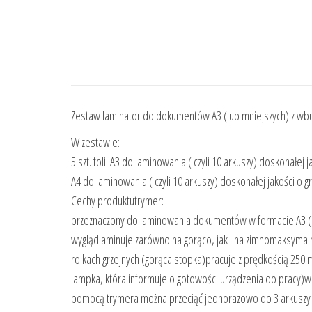
Zestaw laminator do dokumentów A3 (lub mniejszych) z w
W zestawie:
5 szt. folii A3 do laminowania ( czyli 10 arkuszy) doskonałe
A4 do laminowania ( czyli 10 arkuszy) doskonałej jakości o
Cechy produktutrymer:
przeznaczony do laminowania dokumentów w formacie A3 (r
wyglądlaminuje zarówno na gorąco, jak i na zimnomaksymaln
rolkach grzejnych (gorąca stopka)pracuje z prędkością 250 
lampka, która informuje o gotowości urządzenia do pracy)wbu
pomocą trymera można przeciąć jednorazowo do 3 arkuszy 