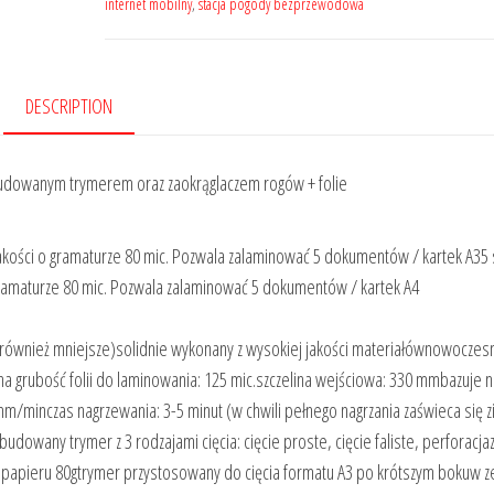
internet mobilny
,
stacja pogody bezprzewodowa
DESCRIPTION
budowanym trymerem oraz zaokrąglaczem rogów + folie
j jakości o gramaturze 80 mic. Pozwala zalaminować 5 dokumentów / kartek A35 sz
 gramaturze 80 mic. Pozwala zalaminować 5 dokumentów / kartek A4
ównież mniejsze)solidnie wykonany z wysokiej jakości materiałównowoczes
a grubość folii do laminowania: 125 mic.szczelina wejściowa: 330 mmbazuje 
mm/minczas nagrzewania: 3-5 minut (w chwili pełnego nagrzania zaświeca się z
dowany trymer z 3 rodzajami cięcia: cięcie proste, cięcie faliste, perforacja
papieru 80gtrymer przystosowany do cięcia formatu A3 po krótszym bokuw z