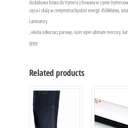
dodatkowa listwa do trymera (chowana w szynie trymera)w
cięcia i skalą w centymetrachpobór energii: 450Włatwy, intu
Laminatory
, vileda odkurzacz parowy, razer viper ultimate mercury, k
yyyyy
Related products