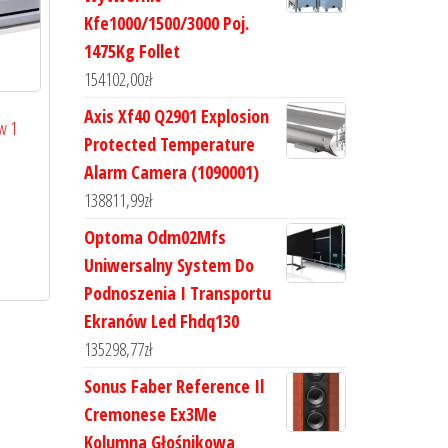
Kfe1000/1500/3000 Poj.
1475Kg Follet
154102,00
zł
Axis Xf40 Q2901 Explosion
w 1
Protected Temperature
Alarm Camera (1090001)
138811,99
zł
Optoma Odm02Mfs
Uniwersalny System Do
Podnoszenia I Transportu
Ekranów Led Fhdq130
135298,77
zł
Sonus Faber Reference Il
Cremonese Ex3Me
Kolumna Głośnikowa