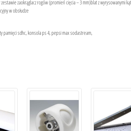
 zestawie zaokrąglacz rogów (promień cięcia – 3 mm)blat z wyrysowanymi ką
icyjny w obsłudze
arty pamięci sdhc, konsola ps 4, pepsi max sodastream,