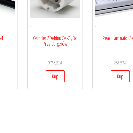
A4
Cylinder Z Delrinu Cyl-C , Do
Peach laminator 3 
Pras Burgerów
9766,29
zł
256,57
zł
Kup
Kup