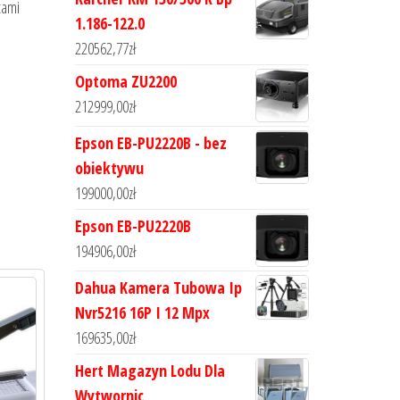
tami
1.186-122.0
220562,77
zł
Optoma ZU2200
212999,00
zł
Epson EB-PU2220B - bez
obiektywu
199000,00
zł
Epson EB-PU2220B
194906,00
zł
Dahua Kamera Tubowa Ip
Nvr5216 16P I 12 Mpx
169635,00
zł
Hert Magazyn Lodu Dla
Wytwornic