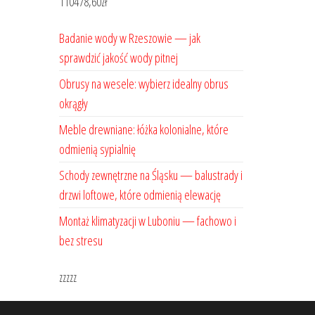
110478,60
zł
Badanie wody w Rzeszowie — jak
sprawdzić jakość wody pitnej
Obrusy na wesele: wybierz idealny obrus
okrągły
Meble drewniane: łóżka kolonialne, które
odmienią sypialnię
Schody zewnętrzne na Śląsku — balustrady i
drzwi loftowe, które odmienią elewację
Montaż klimatyzacji w Luboniu — fachowo i
bez stresu
zzzzz