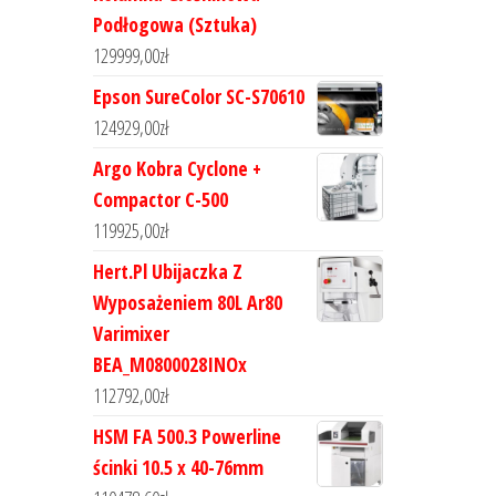
Podłogowa (Sztuka)
129999,00
zł
Epson SureColor SC-S70610
124929,00
zł
Argo Kobra Cyclone +
Compactor C-500
119925,00
zł
Hert.Pl Ubijaczka Z
Wyposażeniem 80L Ar80
Varimixer
BEA_M0800028INOx
112792,00
zł
HSM FA 500.3 Powerline
ścinki 10.5 x 40-76mm