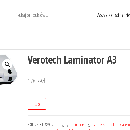
Verotech Laminator A3
178,79
zł
Kup
SKU:
27c31c68902d
Category:
Laminatory
Tags:
najlepsze depilatory laser