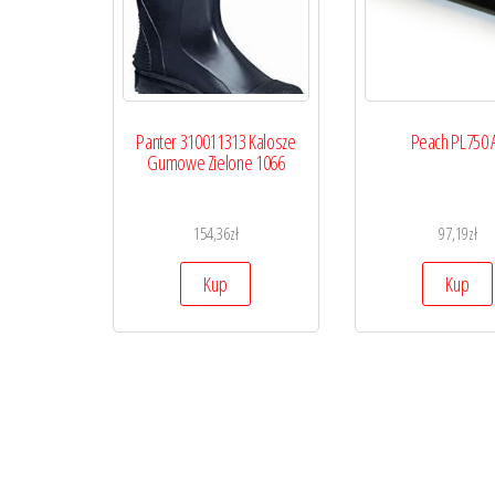
Panter 310011313 Kalosze
Peach PL750 
Gumowe Zielone 1066
154,36
zł
97,19
zł
Kup
Kup