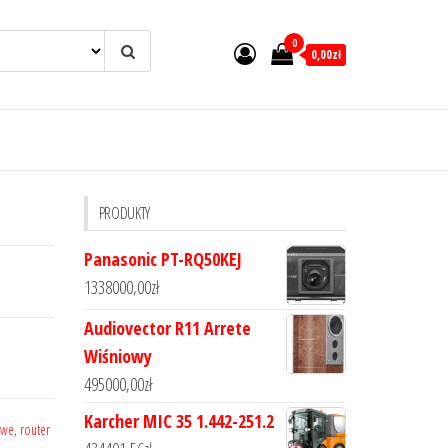
0
0,00zł
PRODUKTY
Panasonic PT-RQ50KEJ
1338000,00
zł
Audiovector R11 Arrete
Wiśniowy
495000,00
zł
Karcher MIC 35 1.442-251.2
owe
,
router