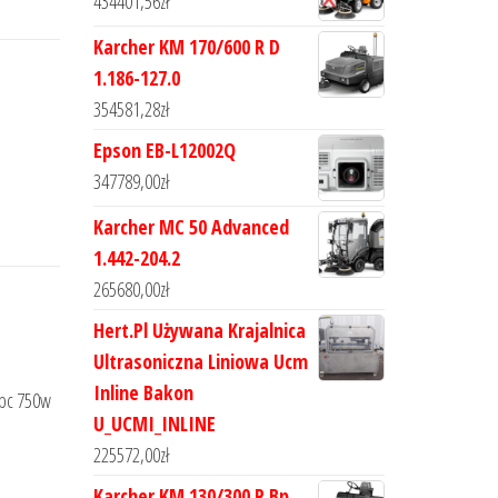
434401,56
zł
Karcher KM 170/600 R D
1.186-127.0
354581,28
zł
Epson EB-L12002Q
347789,00
zł
Karcher MC 50 Advanced
1.442-204.2
265680,00
zł
Hert.Pl Używana Krajalnica
Ultrasoniczna Liniowa Ucm
Inline Bakon
umpc 750w
U_UCMI_INLINE
225572,00
zł
Karcher KM 130/300 R Bp