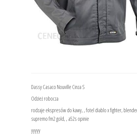
Dassy Casaco Nouville Cinza S
Odzież robocza
rodzaje ekspresów do kawy, , fotel diablo x fighter, blender 
supremo fm2 gold, , a52s opinie
yyyyy