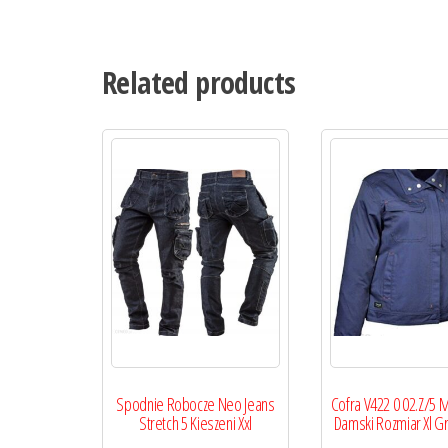
Related products
Spodnie Robocze Neo Jeans
Cofra V422 0 02.Z/5 
Stretch 5 Kieszeni Xxl
Damski Rozmiar Xl G