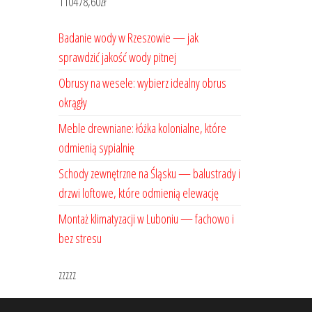
110478,60
zł
Badanie wody w Rzeszowie — jak
sprawdzić jakość wody pitnej
Obrusy na wesele: wybierz idealny obrus
okrągły
Meble drewniane: łóżka kolonialne, które
odmienią sypialnię
Schody zewnętrzne na Śląsku — balustrady i
drzwi loftowe, które odmienią elewację
Montaż klimatyzacji w Luboniu — fachowo i
bez stresu
zzzzz