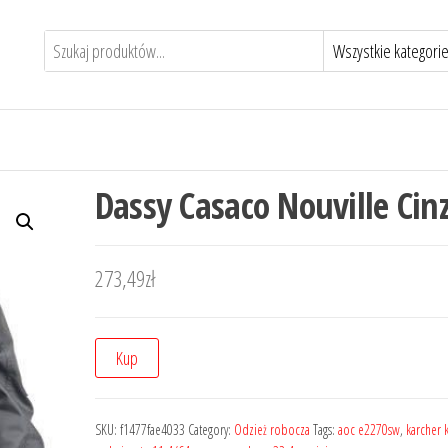
Dassy Casaco Nouville Cin
273,49
zł
Kup
SKU:
f1477fae4033
Category:
Odzież robocza
Tags:
aoc e2270sw
,
karcher 