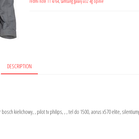
redmi note 11 4/64
,
samsung galaxy a32 4g opinie
DESCRIPTION
bosch kielichowy, , pilot tv philips, , , tel do 1500, aorus x570 elite, silenti