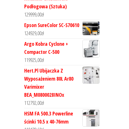
Podłogowa (Sztuka)
129999,00
zł
Epson SureColor SC-S70610
124929,00
zł
Argo Kobra Cyclone +
Compactor C-500
119925,00
zł
Hert.Pl Ubijaczka Z
Wyposażeniem 80L Ar80
Varimixer
BEA_M0800028INOx
112792,00
zł
HSM FA 500.3 Powerline
ścinki 10.5 x 40-76mm