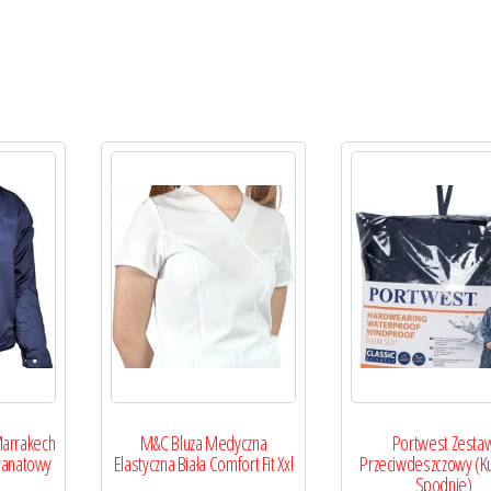
Marrakech
M&C Bluza Medyczna
Portwest Zesta
ranatowy
Elastyczna Biała Comfort Fit Xxl
Przeciwdeszczowy (Ku
Spodnie)