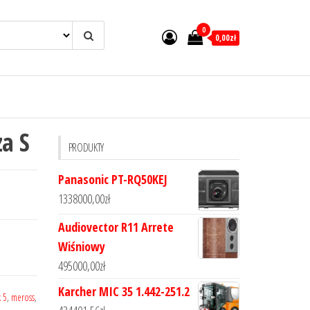
0
0,00zł
za S
PRODUKTY
Panasonic PT-RQ50KEJ
1338000,00
zł
Audiovector R11 Arrete
Wiśniowy
495000,00
zł
Karcher MIC 35 1.442-251.2
k 5
,
meross
,