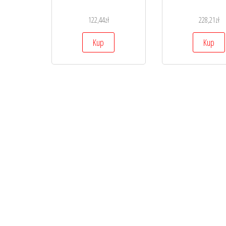
122,44
zł
228,21
zł
Kup
Kup