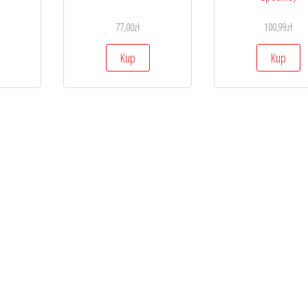
77,00
zł
100,99
zł
Kup
Kup