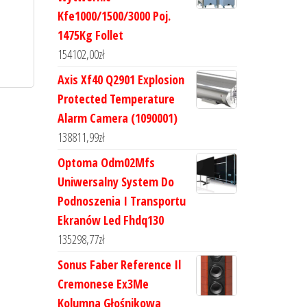
Kfe1000/1500/3000 Poj.
1475Kg Follet
154102,00
zł
Axis Xf40 Q2901 Explosion
Protected Temperature
Alarm Camera (1090001)
138811,99
zł
Optoma Odm02Mfs
Uniwersalny System Do
Podnoszenia I Transportu
Ekranów Led Fhdq130
135298,77
zł
Sonus Faber Reference Il
Cremonese Ex3Me
Kolumna Głośnikowa