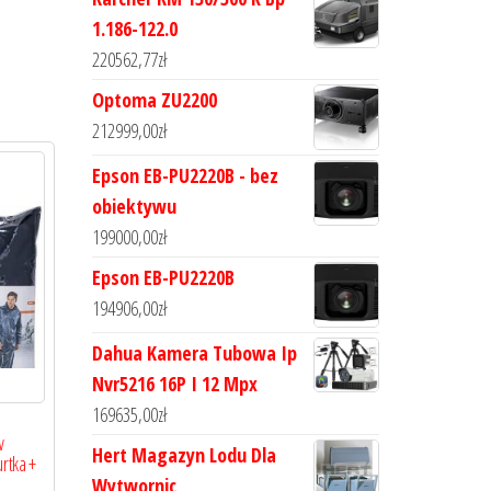
1.186-122.0
220562,77
zł
Optoma ZU2200
212999,00
zł
Epson EB-PU2220B - bez
obiektywu
199000,00
zł
Epson EB-PU2220B
194906,00
zł
Dahua Kamera Tubowa Ip
Nvr5216 16P I 12 Mpx
169635,00
zł
w
Hert Magazyn Lodu Dla
rtka +
Wytwornic