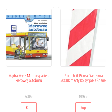
Mądra Mysz. Mam przyjaciela
Protechnik Pianka Garażowa
kierowcę autobusu
50X10Cm Anty Kolizynja Na Ściane
6,30
zł
10,99
zł
Kup
Kup