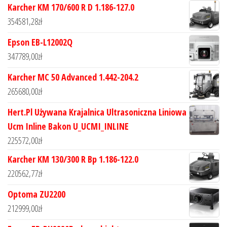
Karcher KM 170/600 R D 1.186-127.0
354581,28
zł
Epson EB-L12002Q
347789,00
zł
Karcher MC 50 Advanced 1.442-204.2
265680,00
zł
Hert.Pl Używana Krajalnica Ultrasoniczna Liniowa
Ucm Inline Bakon U_UCMI_INLINE
225572,00
zł
Karcher KM 130/300 R Bp 1.186-122.0
220562,77
zł
Optoma ZU2200
212999,00
zł