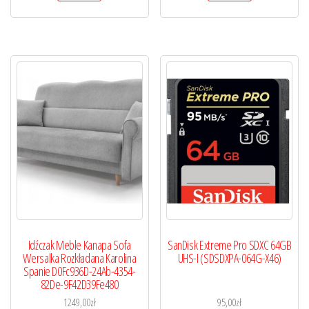
Idźczak Meble Kanapa Sofa
SanDisk Extreme Pro SDXC 64GB
Wersalka Rozkładana Karolina
UHS-I (SDSDXPA-064G-X46)
Spanie D0Fc936D-24Ab-4354-
82De-9F42D39Fe480
1249,00
zł
95,00
zł