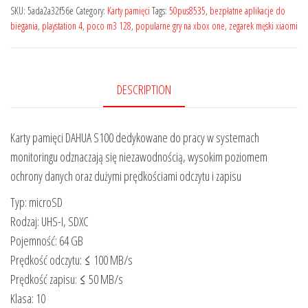
SKU:
5ada2a32f56e
Category:
Karty pamięci
Tags:
50pus8535
,
bezpłatne aplikacje do
biegania
,
playstation 4
,
poco m3 128
,
popularne gry na xbox one
,
zegarek męski xiaomi
DESCRIPTION
Karty pamięci DAHUA S100 dedykowane do pracy w systemach
monitoringu odznaczają się niezawodnością, wysokim poziomem
ochrony danych oraz dużymi prędkościami odczytu i zapisu
Typ: microSD
Rodzaj: UHS-I, SDXC
Pojemność: 64 GB
Prędkość odczytu: ≤ 100 MB/s
Prędkość zapisu: ≤ 50 MB/s
Klasa: 10