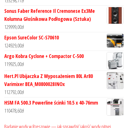
135298,77
zł
Sonus Faber Reference Il Cremonese Ex3Me
Kolumna Głośnikowa Podłogowa (Sztuka)
129999,00
zł
Epson SureColor SC-S70610
124929,00
zł
Argo Kobra Cyclone + Compactor C-500
119925,00
zł
Hert.Pl Ubijaczka Z Wyposażeniem 80L Ar80
Varimixer BEA_M0800028INOx
112792,00
zł
HSM FA 500.3 Powerline ścinki 10.5 x 40-76mm
110478,60
zł
Badanie wody w Rzeszowie — jak sprawdzić jakość wody pitnej