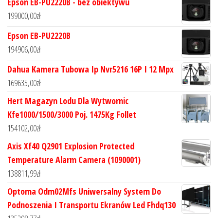
Epson EB-PU2220B - bez obiektywu
199000,00
zł
Epson EB-PU2220B
194906,00
zł
Dahua Kamera Tubowa Ip Nvr5216 16P I 12 Mpx
169635,00
zł
Hert Magazyn Lodu Dla Wytwornic
Kfe1000/1500/3000 Poj. 1475Kg Follet
154102,00
zł
Axis Xf40 Q2901 Explosion Protected
Temperature Alarm Camera (1090001)
138811,99
zł
Optoma Odm02Mfs Uniwersalny System Do
Podnoszenia I Transportu Ekranów Led Fhdq130