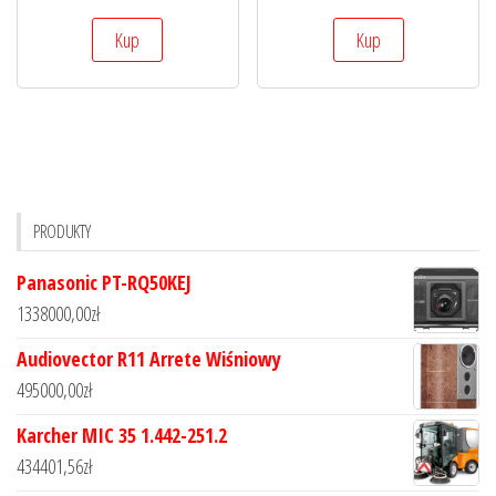
Kup
Kup
PRODUKTY
Panasonic PT-RQ50KEJ
1338000,00
zł
Audiovector R11 Arrete Wiśniowy
495000,00
zł
Karcher MIC 35 1.442-251.2
434401,56
zł