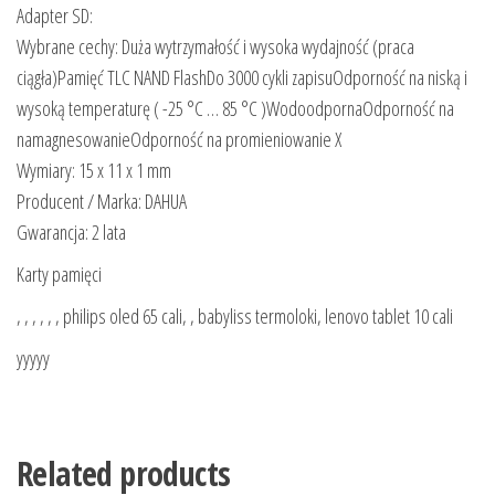
Adapter SD:
Wybrane cechy: Duża wytrzymałość i wysoka wydajność (praca
ciągła)Pamięć TLC NAND FlashDo 3000 cykli zapisuOdporność na niską i
wysoką temperaturę ( -25 °C … 85 °C )WodoodpornaOdporność na
namagnesowanieOdporność na promieniowanie X
Wymiary: 15 x 11 x 1 mm
Producent / Marka: DAHUA
Gwarancja: 2 lata
Karty pamięci
, , , , , , philips oled 65 cali, , babyliss termoloki, lenovo tablet 10 cali
yyyyy
Related products