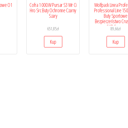
dowe O1
Cofra 1 000.W Pursar S3 Wr Ci
Wolfpack Linea Profe
Hro Src Buty Ochronne Czarny
Professional Line 15
Szary
Buty Sportowe
Bezpieczeństwo Cru
S1P Czarne
651,85
zł
89,66
zł
Kup
Kup