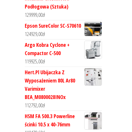
Podłogowa (Sztuka)
129999,00
zł
Epson SureColor SC-S70610
124929,00
zł
Argo Kobra Cyclone +
Compactor C-500
119925,00
zł
Hert.Pl Ubijaczka Z
Wyposażeniem 80L Ar80
Varimixer
BEA_M0800028INOx
112792,00
zł
HSM FA 500.3 Powerline
ścinki 10.5 x 40-76mm