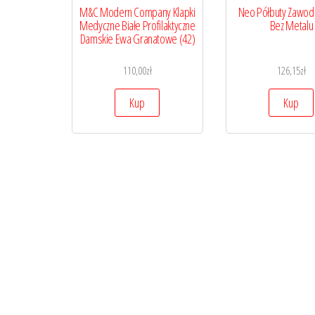
M&C Modern Company Klapki
Neo Półbuty Zawo
Medyczne Białe Profilaktyczne
Bez Metalu
Damskie Ewa Granatowe (42)
110,00
zł
126,15
zł
Kup
Kup