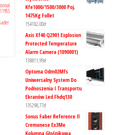
sional
Kfe1000/1500/3000 Poj.
011955
1475Kg Follet
sader
154102,00
zł
Axis Xf40 Q2901 Explosion
Protected Temperature
Alarm Camera (1090001)
138811,99
zł
Optoma Odm02Mfs
Uniwersalny System Do
Podnoszenia I Transportu
Ekranów Led Fhdq130
135298,77
zł
Sonus Faber Reference Il
Cremonese Ex3Me
Kolumna Głośnikowa