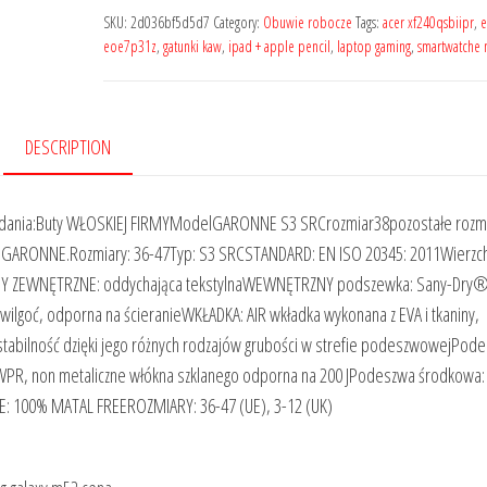
SKU:
2d036bf5d5d7
Category:
Obuwie robocze
Tags:
acer xf240qsbiipr
,
e
eoe7p31z
,
gatunki kaw
,
ipad + apple pencil
,
laptop gaming
,
smartwatche 
DESCRIPTION
zedania:Buty WŁOSKIEJ FIRMYModelGARONNE S3 SRCrozmiar38pozostałe rozmi
ty GARONNE.Rozmiary: 36-47Typ: S3 SRCSTANDARD: EN ISO 20345: 2011Wierzch
INY ZEWNĘTRZNE: oddychająca tekstylnaWEWNĘTRZNY podszewka: Sany-Dry
 wilgoć, odporna na ścieranieWKŁADKA: AIR wkładka wykonana z EVA i tkaniny,
 stabilność dzięki jego różnych rodzajów grubości w strefie podeszwowejPod
WPR, non metaliczne włókna szklanego odporna na 200 JPodeszwa środkowa:
: 100% MATAL FREEROZMIARY: 36-47 (UE), 3-12 (UK)