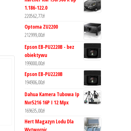
1.186-122.0
220562,77
zł
Optoma ZU2200
212999,00
zł
Epson EB-PU2220B - bez
obiektywu
199000,00
zł
Epson EB-PU2220B
194906,00
zł
Dahua Kamera Tubowa Ip
Nvr5216 16P I 12 Mpx
169635,00
zł
Hert Magazyn Lodu Dla
Wytwornic