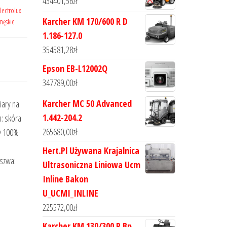
434401,56
zł
lectrolux
Karcher KM 170/600 R D
męskie
1.186-127.0
354581,28
zł
Epson EB-L12002Q
347789,00
zł
Karcher MC 50 Advanced
ary na
1.442-204.2
: skóra
265680,00
zł
® 100%
Hert.Pl Używana Krajalnica
eszwa:
Ultrasoniczna Liniowa Ucm
Inline Bakon
U_UCMI_INLINE
225572,00
zł
Karcher KM 130/300 R Bp