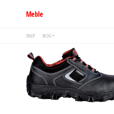
Przejdź
do
Meble
treści
SKLEP
BLOG