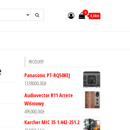
0
0,00zł
PRODUKTY
e
Panasonic PT-RQ50KEJ
1338000,00
zł
Audiovector R11 Arrete
Wiśniowy
495000,00
zł
Karcher MIC 35 1.442-251.2