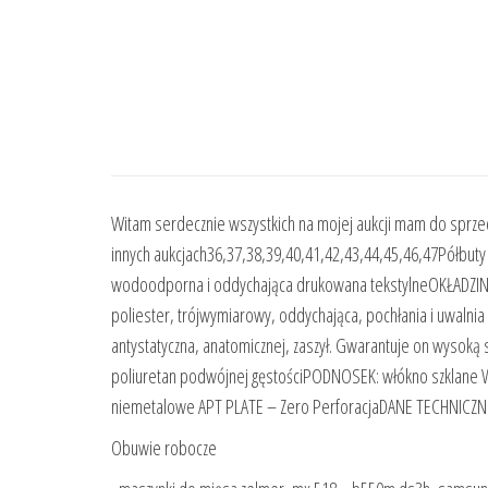
Witam serdecznie wszystkich na mojej aukcji mam do spr
innych aukcjach36,37,38,39,40,41,42,43,44,45,46,47Półbu
wodoodporna i oddychająca drukowana tekstylneOKŁADZ
poliester, trójwymiarowy, oddychająca, pochłania i uwalnia
antystatyczna, anatomicznej, zaszył. Gwarantuje on wysoką
poliuretan podwójnej gęstościPODNOSEK: włókno szklane 
niemetalowe APT PLATE – Zero PerforacjaDANE TECHNICZNE
Obuwie robocze