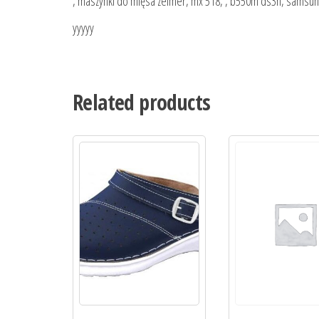
, maszynki do mięsa zelmer, mx 518, , b550m ds3h, samsung
yyyyy
Related products