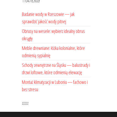
110478,60
zł
Badanie wody w Rzeszowie — jak
sprawdzić jakość wody pitnej
Obrusy na wesele: wybierz idealny obrus
okrągły
Meble drewniane: łóżka kolonialne, które
odmienią sypialnię
Schody zewnętrzne na Śląsku — balustrady i
drzwi loftowe, które odmienią elewację
Montaż klimatyzacji w Luboniu — fachowo i
bez stresu
zzzzz