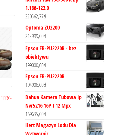
1.186-122.0
220562,77
zł
Optoma ZU2200
212999,00
zł
Epson EB-PU2220B - bez
obiektywu
199000,00
zł
Epson EB-PU2220B
194906,00
zł
Dahua Kamera Tubowa Ip
NE BRC-
Nvr5216 16P I 12 Mpx
169635,00
zł
Hert Magazyn Lodu Dla
Wytwornic