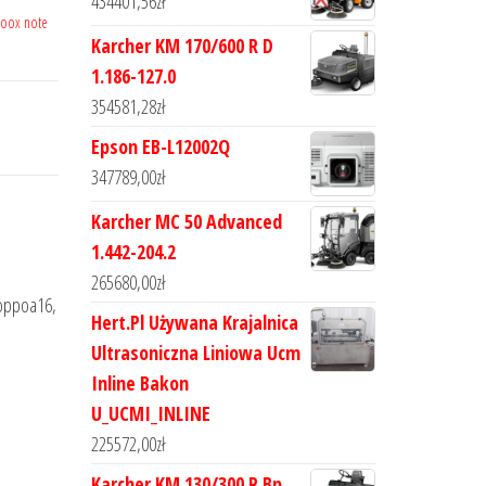
434401,56
zł
boox note
Karcher KM 170/600 R D
1.186-127.0
354581,28
zł
Epson EB-L12002Q
347789,00
zł
Karcher MC 50 Advanced
1.442-204.2
265680,00
zł
 oppoa16,
Hert.Pl Używana Krajalnica
Ultrasoniczna Liniowa Ucm
Inline Bakon
U_UCMI_INLINE
225572,00
zł
Karcher KM 130/300 R Bp