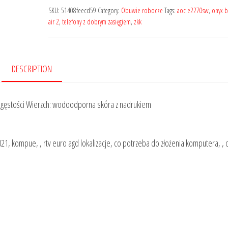
SKU:
51408feecd59
Category:
Obuwie robocze
Tags:
aoc e2270sw
,
onyx 
air 2
,
telefony z dobrym zasięgiem
,
zkk
DESCRIPTION
j gęstości Wierzch: wodoodporna skóra z nadrukiem
1, kompue, , rtv euro agd lokalizacje, co potrzeba do złożenia komputera, ,