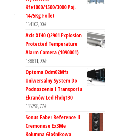
Kfe1000/1500/3000 Poj.
1475Kg Follet
154102,00
zł
Axis Xf40 Q2901 Explosion
Protected Temperature
Alarm Camera (1090001)
138811,99
zł
Optoma Odm02Mfs
Uniwersalny System Do
Podnoszenia I Transportu
Ekranów Led Fhdq130
135298,77
zł
Sonus Faber Reference Il
Cremonese Ex3Me
Kolumna Głośnikowa