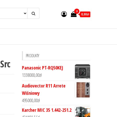
0
0,00zł
PRODUKTY
Src
Panasonic PT-RQ50KEJ
1338000,00
zł
Audiovector R11 Arrete
Wiśniowy
495000,00
zł
Karcher MIC 35 1.442-251.2