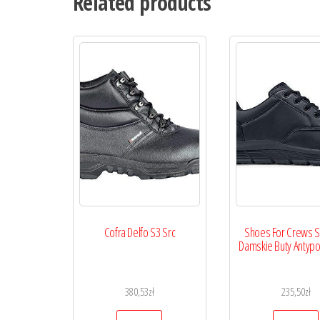
Related products
Cofra Delfo S3 Src
Shoes For Crews Sa
Damskie Buty Antypo
380,53
zł
235,50
zł