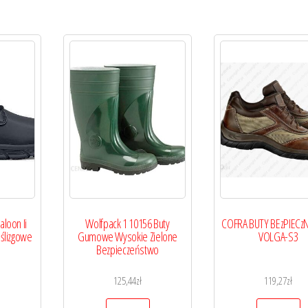
loon Ii
Wolfpack 1 10156 Buty
COFRA BUTY BEzPIECz
ślizgowe
Gumowe Wysokie Zielone
VOLGA-S3
Bezpieczeństwo
125,44
zł
119,27
zł