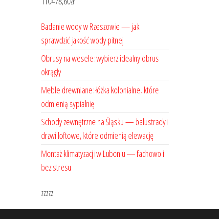
110478,60
zł
Badanie wody w Rzeszowie — jak
sprawdzić jakość wody pitnej
Obrusy na wesele: wybierz idealny obrus
okrągły
Meble drewniane: łóżka kolonialne, które
odmienią sypialnię
Schody zewnętrzne na Śląsku — balustrady i
drzwi loftowe, które odmienią elewację
Montaż klimatyzacji w Luboniu — fachowo i
bez stresu
zzzzz