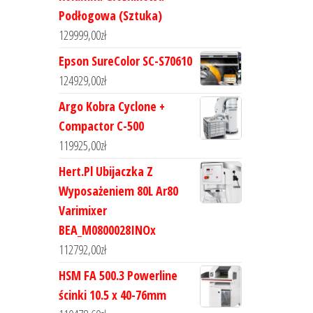
Podłogowa (Sztuka)
129999,00
zł
Epson SureColor SC-S70610
124929,00
zł
Argo Kobra Cyclone +
Compactor C-500
119925,00
zł
Hert.Pl Ubijaczka Z
Wyposażeniem 80L Ar80
Varimixer
BEA_M0800028INOx
112792,00
zł
HSM FA 500.3 Powerline
ścinki 10.5 x 40-76mm