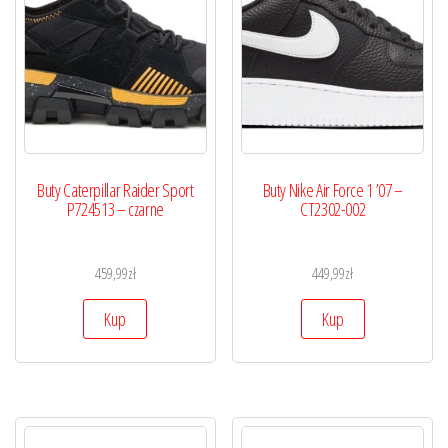
Buty Caterpillar Raider Sport
Buty Nike Air Force 1 ’07 –
P724513 – czarne
CT2302-002
459,99
zł
449,99
zł
Kup
Kup