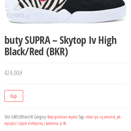
buty SUPRA – Skytop Iv High
Black/Red (BKR)
424,00
zł
Kup
SKU:
0485289dee58
Category:
Buty sportowe męskie
Tags:
ekran ips czy amoled
,
jak
wyczyścić czajnik elektryczny z kamienia
,
yi 4k