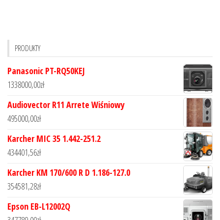
PRODUKTY
Panasonic PT-RQ50KEJ
1338000,00
zł
Audiovector R11 Arrete Wiśniowy
495000,00
zł
Karcher MIC 35 1.442-251.2
434401,56
zł
Karcher KM 170/600 R D 1.186-127.0
354581,28
zł
Epson EB-L12002Q
347789,00
zł