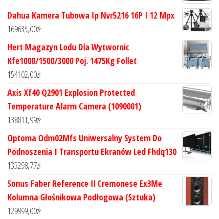
Dahua Kamera Tubowa Ip Nvr5216 16P I 12 Mpx
169635,00
zł
Hert Magazyn Lodu Dla Wytwornic
Kfe1000/1500/3000 Poj. 1475Kg Follet
154102,00
zł
Axis Xf40 Q2901 Explosion Protected
Temperature Alarm Camera (1090001)
138811,99
zł
Optoma Odm02Mfs Uniwersalny System Do
Podnoszenia I Transportu Ekranów Led Fhdq130
135298,77
zł
Sonus Faber Reference Il Cremonese Ex3Me
Kolumna Głośnikowa Podłogowa (Sztuka)
129999,00
zł