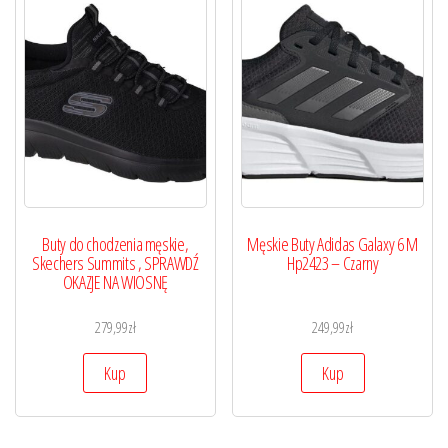
Buty do chodzenia męskie,
Męskie Buty Adidas Galaxy 6 M
Skechers Summits , SPRAWDŹ
Hp2423 – Czarny
OKAZJE NA WIOSNĘ
279,99
zł
249,99
zł
Kup
Kup